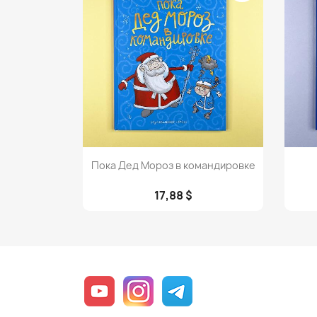
Просмотр

Пока Дед Мороз в командировке
17,88 $
YouTube
Instagram
Telegram