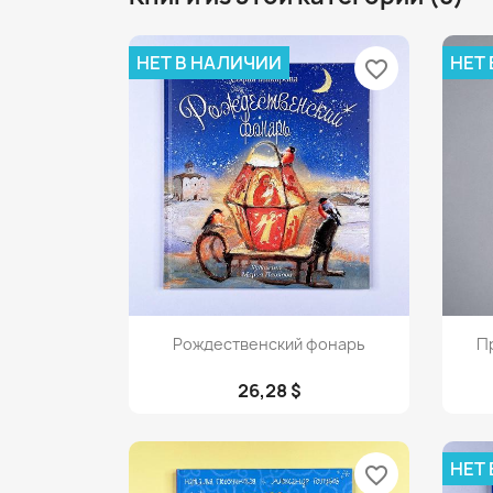
НЕТ В НАЛИЧИИ
НЕТ
favorite_border
Просмотр

Рождественский фонарь
Пр
26,28 $
НЕТ
favorite_border