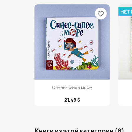
НЕТ
favorite_border
Просмотр

Синее-синее море
21,48 $
Книги из этой категории (8)