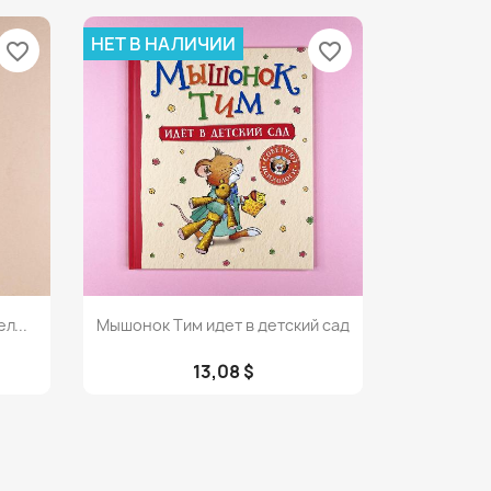
НЕТ В НАЛИЧИИ
favorite_border
favorite_border
Просмотр

л...
Мышонок Тим идет в детский сад
13,08 $