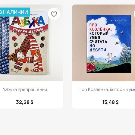
 В НАЛИЧИИ
favorite_border
Просмотр
Просмотр


Азбука превращений
Про Козленка, который уме
32,28 $
15,48 $