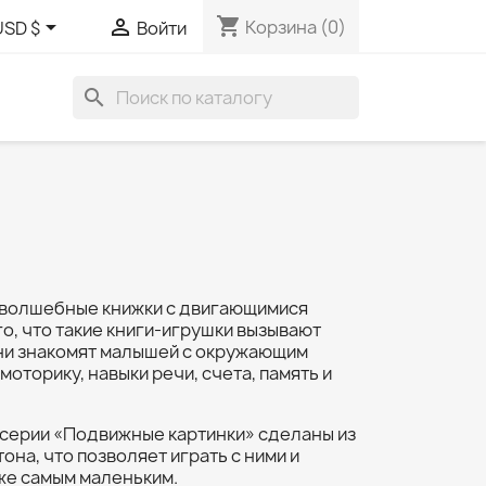
shopping_cart


Корзина
(0)
USD $
Войти
search
 волшебные книжки с двигающимися
го, что такие книги-игрушки вызывают
ни знакомят малышей с окружающим
оторику, навыки речи, счета, память и
 серии «Подвижные картинки» сделаны из
она, что позволяет играть с ними и
же самым маленьким.