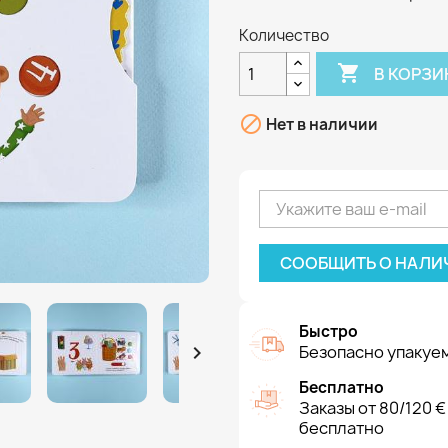
Количество

В КОРЗИ

Нет в наличии
СООБЩИТЬ О НАЛИ
Быстро

Безопасно упакуем
Бесплатно
Заказы от 80/120 €
бесплатно