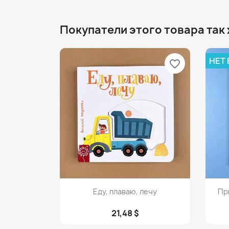
Покупатели этого товара так
НЕТ
favorite_border
Просмотр

Еду, плаваю, лечу
При
21,48 $