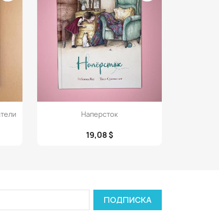
Просмотр

атели
Наперсток
19,08 $