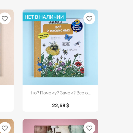
НЕТ В НАЛИЧИИ
favorite_border
favorite_border
Просмотр

Что? Почему? Зачем? Все о...
22,68 $
favorite_border
favorite_border