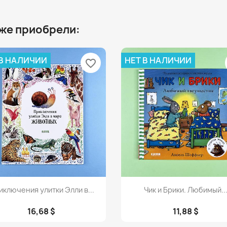
 же приобрели:
 В НАЛИЧИИ
НЕТ В НАЛИЧИИ
favorite_border
Просмотр
Просмотр


ключения улитки Элли в...
Чик и Брики. Любимый..
16,68 $
11,88 $