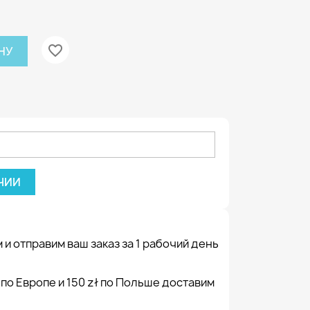
favorite_border
НУ
ЧИИ
 и отправим ваш заказ за 1 рабочий день
 по Европе и 150 zł по Польше доставим