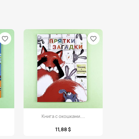
favorite_border
favorite_border
Просмотр

.
Книга с окошками....
11,88 $