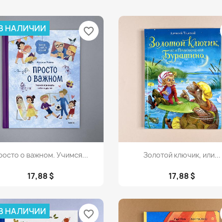
 В НАЛИЧИИ
favorite_border
Просмотр
Просмотр


осто о важном. Учимся...
Золотой ключик, или...
17,88 $
17,88 $
 В НАЛИЧИИ
favorite_border