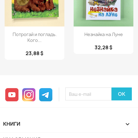
Просмотр
Просмотр


Потрогай и погладь.
Незнайка на Луне
Кого...
32,28 $
23,88 $
YouTube
Instagram
Telegram
КНИГИ
