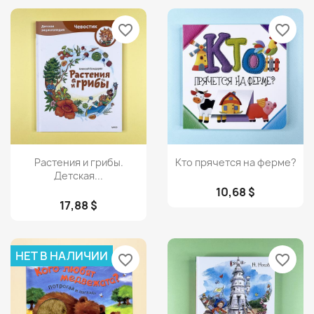
favorite_border
favorite_border
Просмотр
Просмотр


Растения и грибы.
Кто прячется на ферме?
Детская...
10,68 $
17,88 $
НЕТ В НАЛИЧИИ
favorite_border
favorite_border