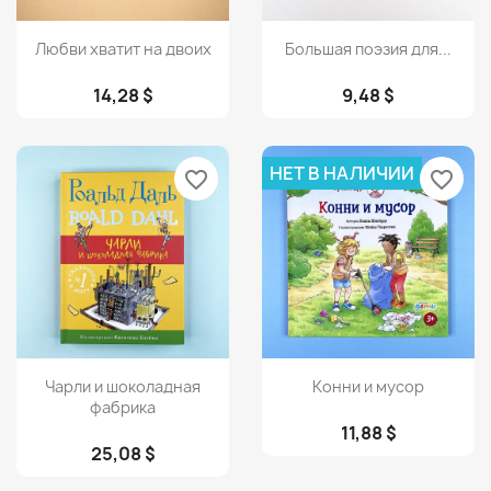
Просмотр
Просмотр


Любви хватит на двоих
Большая поэзия для...
14,28 $
9,48 $
НЕТ В НАЛИЧИИ
favorite_border
favorite_border
Просмотр
Просмотр


Чарли и шоколадная
Конни и мусор
фабрика
11,88 $
25,08 $