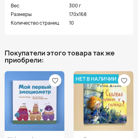
Вес
300 г
Размеры
170х168
Количество страниц
10
Покупатели этого товара так же
приобрели:
НЕТ В НАЛИЧИИ
favorite_border
favorite_border
Просмотр
Просмотр

