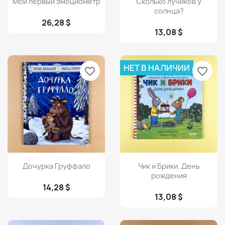
Мой первый эмоциометр
Сколько лучиков у
солнца?
26,28 $
13,08 $
НЕТ В НАЛИЧИИ
favorite_border
favorite_border
Просмотр
Просмотр


Дочурка Груффало
Чик и Брики. День
рождения
14,28 $
13,08 $