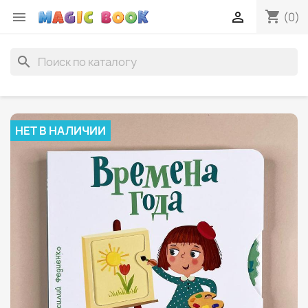
shopping_cart


(0)
search
НЕТ В НАЛИЧИИ