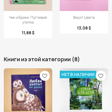
Просмотр
Просмотр


Чик и Брики. Пугливая
Вжух! Цвета
улитка
13,08 $
11,88 $
Книги из этой категории (8)
НЕТ В НАЛИЧИИ
favorite_border
favorite_border