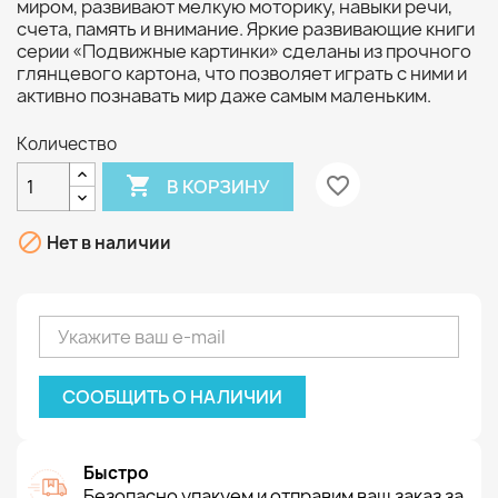
миром, развивают мелкую моторику, навыки речи,
счета, память и внимание. Яркие развивающие книги
серии «Подвижные картинки» сделаны из прочного
глянцевого картона, что позволяет играть с ними и
активно познавать мир даже самым маленьким.
Количество

favorite_border
В КОРЗИНУ

Нет в наличии
СООБЩИТЬ О НАЛИЧИИ
Быстро
Безопасно упакуем и отправим ваш заказ за