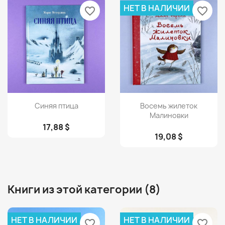
НЕТ В НАЛИЧИИ
favorite_border
favorite_border
Просмотр
Просмотр


Синяя птица
Восемь жилеток
Малиновки
17,88 $
19,08 $
Книги из этой категории (8)
НЕТ В НАЛИЧИИ
НЕТ В НАЛИЧИИ
favorite_border
favorite_border