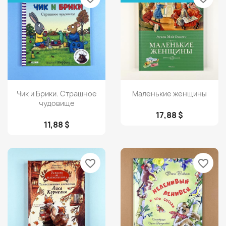
Просмотр
Просмотр


Чик и Брики. Страшное
Маленькие женщины
чудовище
17,88 $
11,88 $
favorite_border
favorite_border