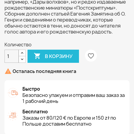
например, «Дары волхвов», но и редко издаваемые
рождественские миниатюры «Постскриптумы».
Сборник дополнен статьей Евгения Замятина об О.
Генри и сведениями о переводчиках, которые
обычно остаются в тени, но доносят до читателя
голос автора и его рождественскую радость.
Количество

favorite_border
В КОРЗИНУ

Осталась последняя книга
Быстро
Безопасно упакуем и отправим ваш заказ за
1 рабочий день
Бесплатно
Заказы от 80/120 € по Европе и 150 zł по
Польше доставим бесплатно