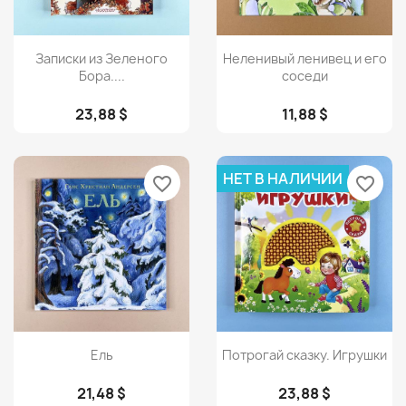
Просмотр
Просмотр


Записки из Зеленого
Неленивый ленивец и его
Бора....
соседи
23,88 $
11,88 $
НЕТ В НАЛИЧИИ
favorite_border
favorite_border
Просмотр
Просмотр


Ель
Потрогай сказку. Игрушки
21,48 $
23,88 $