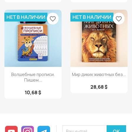
НЕТ В НАЛИЧИИ
НЕТ В НАЛИЧИИ
favorite_border
favorite_border
Просмотр
Просмотр


Волшебные прописи.
Мир диких животных без...
Пишем...
28,68 $
10,68 $
YouTube
Instagram
Telegram