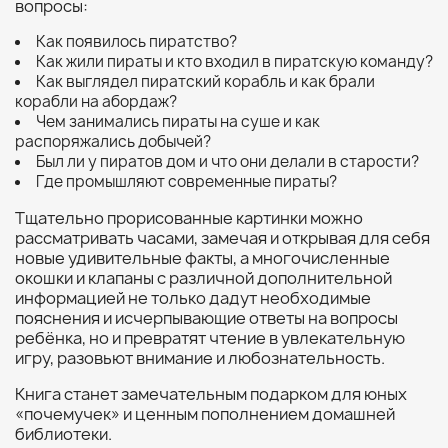
вопросы:
Как появилось пиратство?
Как жили пираты и кто входил в пиратскую команду?
Как выглядел пиратский корабль и как брали
корабли на абордаж?
Чем занимались пираты на суше и как
распоряжались добычей?
Был ли у пиратов дом и что они делали в старости?
Где промышляют современные пираты?
Тщательно прорисованные картинки можно
рассматривать часами, замечая и открывая для себя
новые удивительные факты, а многочисленные
окошки и клапаны с различной дополнительной
информацией не только дадут необходимые
пояснения и исчерпывающие ответы на вопросы
ребёнка, но и превратят чтение в увлекательную
игру, разовьют внимание и любознательность.
Книга станет замечательным подарком для юных
«почемучек» и ценным пополнением домашней
библиотеки.