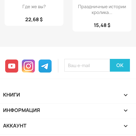
Просмотр
Просмотр


Где же вы?
Праздничные истории
кролика...
22,68 $
15,48 $
YouTube
Instagram
Telegram
КНИГИ

ИНФОРМАЦИЯ

АККАУНТ
