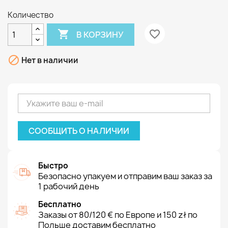
Количество

favorite_border
В КОРЗИНУ

Нет в наличии
СООБЩИТЬ О НАЛИЧИИ
Быстро
Безопасно упакуем и отправим ваш заказ за
1 рабочий день
Бесплатно
Заказы от 80/120 € по Европе и 150 zł по
Польше доставим бесплатно