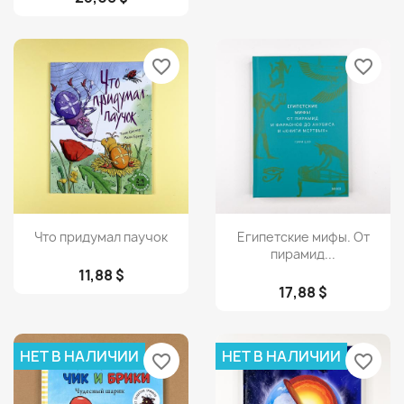
favorite_border
favorite_border
Просмотр
Просмотр


Что придумал паучок
Египетские мифы. От
пирамид...
11,88 $
17,88 $
НЕТ В НАЛИЧИИ
НЕТ В НАЛИЧИИ
favorite_border
favorite_border