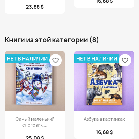
16,68 $
23,88 $
Книги из этой категории (8)
НЕТ В НАЛИЧИИ
НЕТ В НАЛИЧИИ
favorite_border
favorite_border
Просмотр
Просмотр


Самый маленький
Азбука в картинках
снеговик....
16,68 $
25,08 $