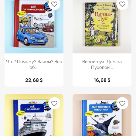
favorite_border
favorite_border
Просмотр
Просмотр


Что? Почему? Зачем? Все
Винни-пух. Дом на
об...
Пуховой...
22,68 $
16,68 $
favorite_border
favorite_border