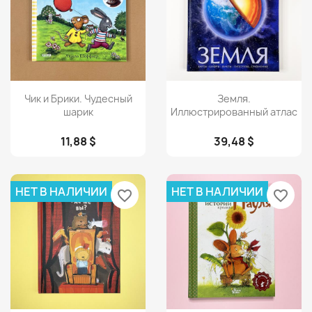
Просмотр
Просмотр


Чик и Брики. Чудесный
Земля.
шарик
Иллюстрированный атлас
11,88 $
39,48 $
НЕТ В НАЛИЧИИ
НЕТ В НАЛИЧИИ
favorite_border
favorite_border