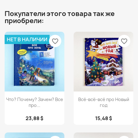
Покупатели этого товара так же
приобрели:
НЕТ В НАЛИЧИИ
favorite_border
favorite_border
Просмотр
Просмотр


Что? Почему? Зачем? Все
Всё-всё-всё про Новый
про...
год
23,88 $
15,48 $