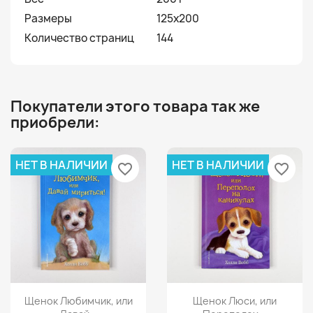
Размеры
125x200
Количество страниц
144
Покупатели этого товара так же
приобрели:
НЕТ В НАЛИЧИИ
НЕТ В НАЛИЧИИ
favorite_border
favorite_border
Просмотр
Просмотр


Щенок Любимчик, или
Щенок Люси, или