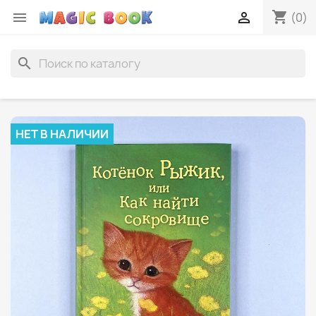
shopping_cart


(0)
search
НЕТ В НАЛИЧИИ