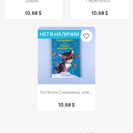
Давай...
Переполох...
10,68 $
10,68 $
НЕТ В НАЛИЧИИ
favorite_border
Просмотр

Котёнок Снежинка, или...
10,68 $