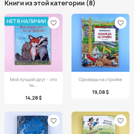
Книги из этой категории (8)
НЕТ В НАЛИЧИИ
favorite_border
favorite_border
Просмотр
Просмотр


Мой лучший друг – это
Однажды на стройке
ты,...
19,08 $
14,28 $
favorite_border
favorite_border