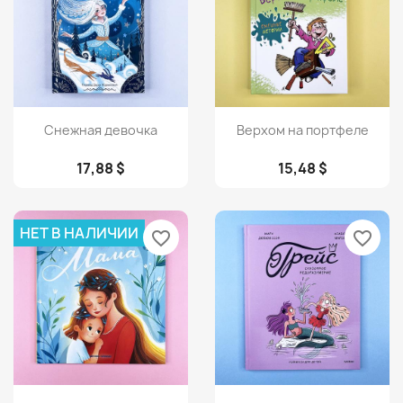
Просмотр
Просмотр


Снежная девочка
Верхом на портфеле
17,88 $
15,48 $
НЕТ В НАЛИЧИИ
favorite_border
favorite_border