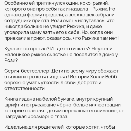
Особенно ей приглянулся один, ярко-рыжий,
которого она про себя так и назвала – Рыжик. Но
однажды ферму продали, а всех кошек забрали
сотрудники приюта. Рози очень испугалась, что
никогда больше не увидит Рыжика, и даже
уговорила маму взять его к себе. Но, когда они
приехали в приют, оказалось, что Рыжика там нет!
Куда же он пропал? И где его искать? Неужели
маленькое рыжее счастье не поселится в доме у
Рози?
Серия-бестселлер! Дети по всему миру обожают
эти книги про котят и щенят! Истории Холли Вебб
бережно учат чуткости, любви, доброте и
ответственности.
Книга издана на белой бумаге, внутри крупный
шрифт и потрясающие чёрно-белые иллюстрации,
которые позволят детям переключать внимание, не
нагружая чрезмерно глаза.
Идеальна для родителей, которые хотят, чтобы