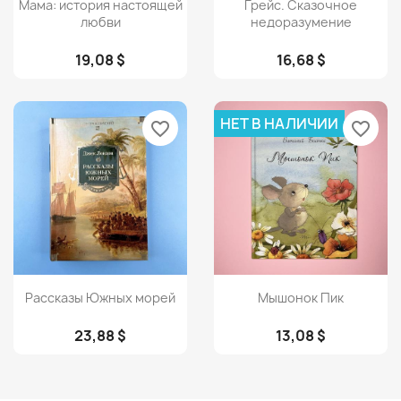
Просмотр
Просмотр


Мама: история настоящей
Грейс. Сказочное
любви
недоразумение
19,08 $
16,68 $
НЕТ В НАЛИЧИИ
favorite_border
favorite_border
Просмотр
Просмотр


Рассказы Южных морей
Мышонок Пик
23,88 $
13,08 $