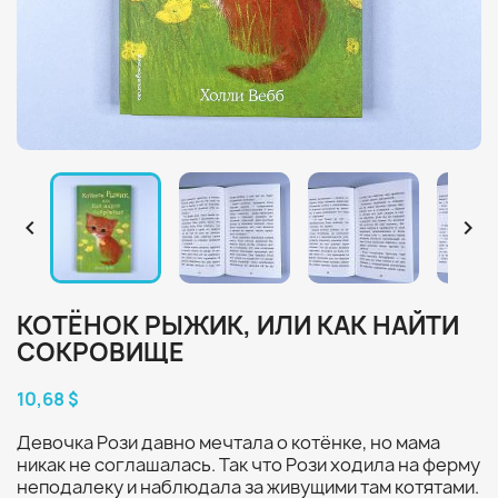


КОТЁНОК РЫЖИК, ИЛИ КАК НАЙТИ
СОКРОВИЩЕ
10,68 $
Девочка Рози давно мечтала о котёнке, но мама
никак не соглашалась. Так что Рози ходила на ферму
неподалеку и наблюдала за живущими там котятами.