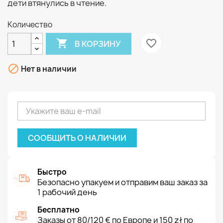
дети втянулись в чтение.
Количество

favorite_border
В КОРЗИНУ

Нет в наличии
СООБЩИТЬ О НАЛИЧИИ
Быстро
Безопасно упакуем и отправим ваш заказ за
1 рабочий день
Бесплатно
Заказы от 80/120 € по Европе и 150 zł по