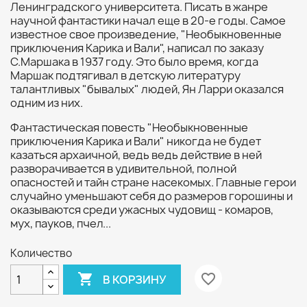
Ленинградского университета. Писать в жанре
научной фантастики начал еще в 20-е годы. Самое
известное свое произведение, "Необыкновенные
приключения Карика и Вали", написал по заказу
С.Маршака в 1937 году. Это было время, когда
Маршак подтягивал в детскую литературу
талантливых "бывалых" людей, Ян Ларри оказался
одним из них.
Фантастическая повесть "Необыкновенные
приключения Карика и Вали" никогда не будет
казаться архаичной, ведь ведь действие в ней
разворачивается в удивительной, полной
опасностей и тайн стране насекомых. Главные герои
случайно уменьшают себя до размеров горошины и
оказываются среди ужасных чудовищ - комаров,
мух, пауков, пчел...
Количество

favorite_border
В КОРЗИНУ