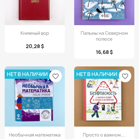
Просмотр
Просмотр


Книжный вор
Пальмы на Северном
полюсе
20,28 $
16,68 $
НЕТ В НАЛИЧИИ
НЕТ В НАЛИЧИИ
favorite_border
favorite_border
Просмотр
Просмотр


Необычная математика
Просто о важном....