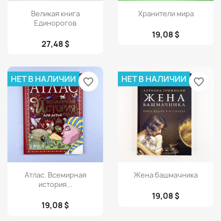
Просмотр
Просмотр


Великая книга
Хранители мира
Единорогов
19,08 $
27,48 $
НЕТ В НАЛИЧИИ
НЕТ В НАЛИЧИИ
favorite_border
favorite_border
Просмотр
Просмотр


Атлас. Всемирная
Жена башмачника
история...
19,08 $
19,08 $