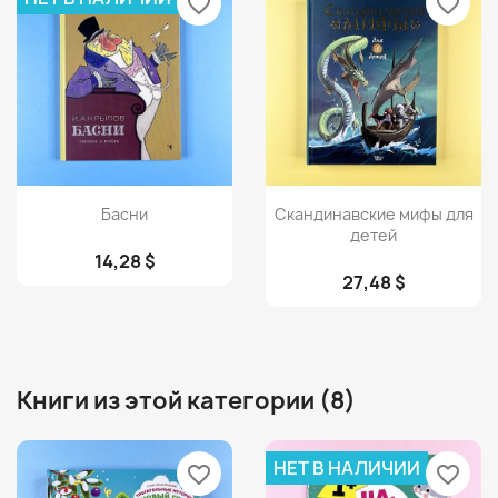
favorite_border
favorite_border
Просмотр
Просмотр


Басни
Скандинавские мифы для
детей
14,28 $
27,48 $
Книги из этой категории (8)
НЕТ В НАЛИЧИИ
favorite_border
favorite_border