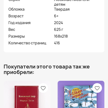
детям
Обложка
Твердая
Возраст
6+
Год издания
2024
Вес
625 г
Размеры
168х218
Количество страниц
416
Покупатели этого товара так же
приобрели:
favorite_border
favorite_border