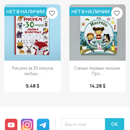
НЕТ В НАЛИЧИИ
НЕТ В НАЛИЧИИ
favorite_border
favorite_border
Просмотр
Просмотр


Рисуем за 30 секунд
Самые первые окошки.
любых...
Про...
9,48 $
14,28 $
YouTube
Instagram
Telegram