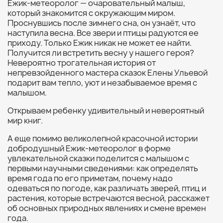
Ежик-метеоролог — очаровательный малыш,
который знакомится с окружающим миром.
Проснувшись после зимнего сна, он узнаёт, что
наступила весна. Все звери и птицы радуются ее
приходу. Только Ежик никак не может ее найти.
Получится ли встретить весну у нашего героя?
Невероятно трогательная история от
непревзойденного мастера сказок Елены Ульевой
подарит вам тепло, уют и незабываемое время с
малышом.
Открываем ребенку удивительный и невероятный
мир книг.
А еще помимо великолепной красочной истории
добродушный Ежик-метеоролог в форме
увлекательной сказки поделится с малышом с
первыми научными сведениями: как определять
время года по его приметам, почему надо
одеваться по погоде, как различать зверей, птиц и
растения, которые встречаются весной, расскажет
об основных природных явлениях и смене времен
года.