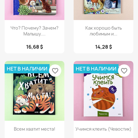
Просмотр
Просмотр


Что? Почему? Зачем?
Как хорошо быть
Малышу....
любимым и...
16,68 $
14,28 $
НЕТ В НАЛИЧИИ
НЕТ В НАЛИЧИИ
favorite_border
favorite_border
Просмотр
Просмотр


Всем хватит места!
Учимся клеить (Чевостик)