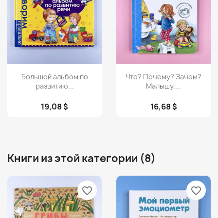
Просмотр
Просмотр


Большой альбом по
Что? Почему? Зачем?
развитию...
Малышу....
19,08 $
16,68 $
Книги из этой категории (8)
favorite_border
favorite_border