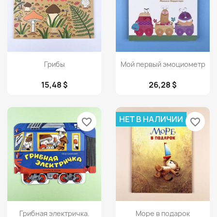
Просмотр
Просмотр


Грибы
Мой первый эмоциометр
15,48 $
26,28 $
НЕТ В НАЛИЧИИ
favorite_border
favorite_border
Просмотр
Просмотр


Грибная электричка.
Море в подарок