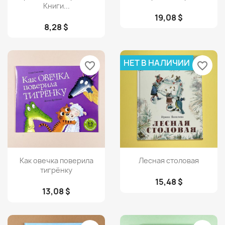
Книги...
19,08 $
8,28 $
НЕТ В НАЛИЧИИ
favorite_border
favorite_border
Просмотр
Просмотр


Как овечка поверила
Лесная столовая
тигрёнку
15,48 $
13,08 $