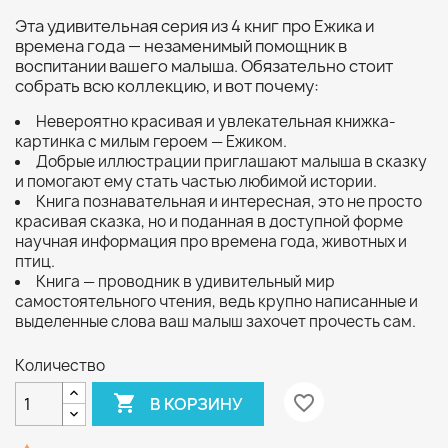
Эта удивительная серия из 4 книг про Ежика и
времена года — незаменимый помощник в
воспитании вашего малыша. Обязательно стоит
собрать всю коллекцию, и вот почему:
Невероятно красивая и увлекательная книжка-
картинка с милым героем — Ежиком.
Добрые иллюстрации приглашают малыша в сказку
и помогают ему стать частью любимой истории.
Книга познавательная и интересная, это не просто
красивая сказка, но и поданная в доступной форме
научная информация про времена года, животных и
птиц.
Книга — проводник в удивительный мир
самостоятельного чтения, ведь крупно написанные и
выделенные слова ваш малыш захочет прочесть сам.
Количество

favorite_border
В КОРЗИНУ