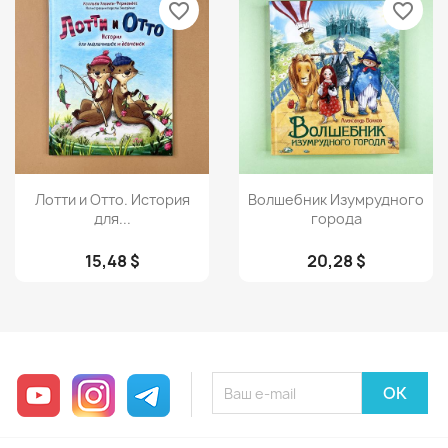
favorite_border
favorite_border
Просмотр
Просмотр


Лотти и Отто. История
Волшебник Изумрудного
для...
города
15,48 $
20,28 $
YouTube
Instagram
Telegram