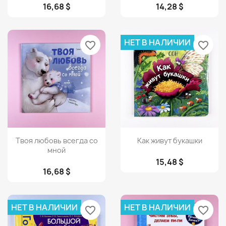
16,68 $
14,28 $
НЕТ В НАЛИЧИИ
favorite_border
favorite_border
Просмотр
Просмотр


Твоя любовь всегда со
Как живут букашки
мной
15,48 $
16,68 $
НЕТ В НАЛИЧИИ
НЕТ В НАЛИЧИИ
favorite_border
favorite_border