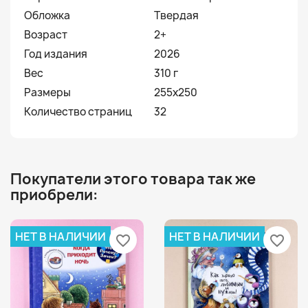
Обложка
Твердая
Возраст
2+
Год издания
2026
Вес
310 г
Размеры
255х250
Количество страниц
32
Покупатели этого товара так же
приобрели:
НЕТ В НАЛИЧИИ
НЕТ В НАЛИЧИИ
favorite_border
favorite_border