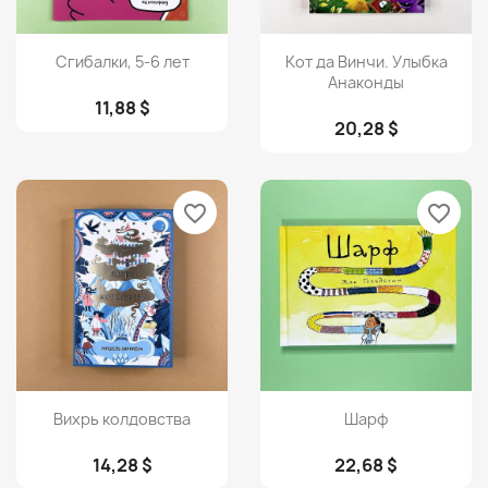
Просмотр
Просмотр


Сгибалки, 5-6 лет
Кот да Винчи. Улыбка
Анаконды
11,88 $
20,28 $
favorite_border
favorite_border
Просмотр
Просмотр


Вихрь колдовства
Шарф
14,28 $
22,68 $