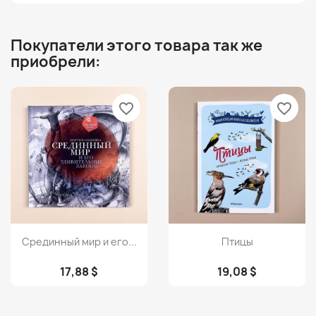
Покупатели этого товара так же
приобрели:
favorite_border
favorite_border
Просмотр
Просмотр


Срединный мир и его...
Птицы
17,88 $
19,08 $