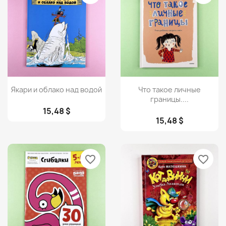
Просмотр
Просмотр


Якари и облако над водой
Что такое личные
границы....
15,48 $
15,48 $
favorite_border
favorite_border