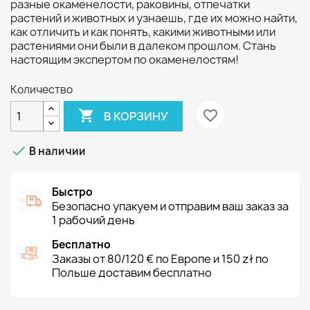
разные окаменелости, раковины, отпечатки
растений и животных и узнаешь, где их можно найти,
как отличить и как понять, какими животными или
растениями они были в далеком прошлом. Стань
настоящим экспертом по окаменелостям!
Количество

favorite_border
В КОРЗИНУ

В наличии
Быстро
Безопасно упакуем и отправим ваш заказ за
1 рабочий день
Бесплатно
Заказы от 80/120 € по Европе и 150 zł по
Польше доставим бесплатно