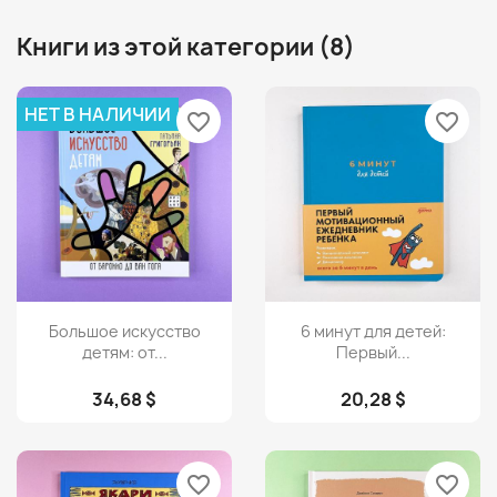
Книги из этой категории (8)
НЕТ В НАЛИЧИИ
favorite_border
favorite_border
Просмотр
Просмотр


Большое искусство
6 минут для детей:
детям: от...
Первый...
34,68 $
20,28 $
favorite_border
favorite_border