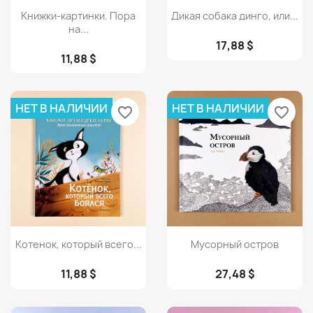
Просмотр
Просмотр


Книжки-картинки. Пора
Дикая собака динго, или...
на...
17,88 $
11,88 $
НЕТ В НАЛИЧИИ
НЕТ В НАЛИЧИИ
favorite_border
favorite_border
Просмотр
Просмотр


Котенок, который всего...
Мусорный остров
11,88 $
27,48 $