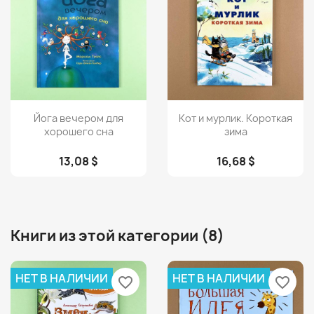
Просмотр
Просмотр


Йога вечером для
Кот и мурлик. Короткая
хорошего сна
зима
13,08 $
16,68 $
Книги из этой категории (8)
НЕТ В НАЛИЧИИ
НЕТ В НАЛИЧИИ
favorite_border
favorite_border