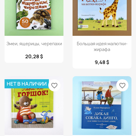
Просмотр
Просмотр


Змеи, ящерицы, черепахи
Большая идея малютки-
жирафа
20,28 $
9,48 $
НЕТ В НАЛИЧИИ
favorite_border
favorite_border