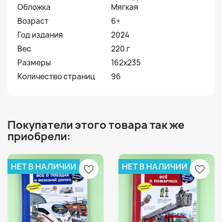
Обложка
Мягкая
Возраст
6+
Год издания
2024
Вес
220 г
Размеры
162х235
Количество страниц
96
Покупатели этого товара так же
приобрели:
НЕТ В НАЛИЧИИ
НЕТ В НАЛИЧИИ
favorite_border
favorite_border