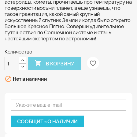
астероиды, кометы, прочитаешь про температуру на
поверхности восьми планет, а еще узнаешь, что
такое гравитация, какой самый крупный
искусственный спутник Земли и когда было открыто
Большое Красное Пятно. Соверши удивительное
путешествие по Солнечной системе и стань
настоящим экспертом по астрономии!
Количество

favorite_border
В КОРЗИНУ

Нет в наличии
СООБЩИТЬ О НАЛИЧИИ