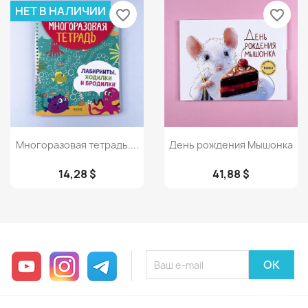
НЕТ В НАЛИЧИИ
favorite_border
favorite_border
Просмотр
Просмотр


Многоразовая тетрадь....
День рождения Мышонка
14,28 $
41,88 $
YouTube
Instagram
Telegram