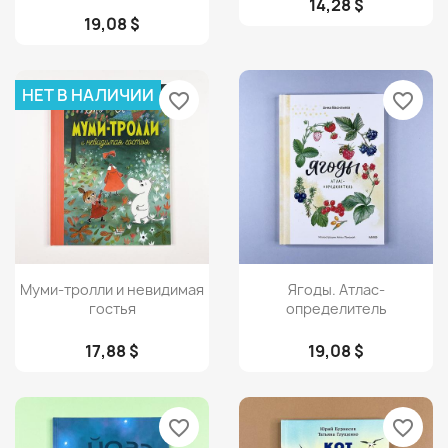
14,28 $
19,08 $
НЕТ В НАЛИЧИИ
favorite_border
favorite_border
Просмотр
Просмотр


Муми-тролли и невидимая
Ягоды. Атлас-
гостья
определитель
17,88 $
19,08 $
favorite_border
favorite_border