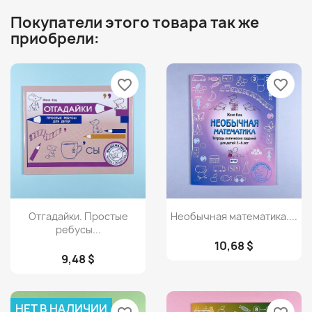
Покупатели этого товара так же
приобрели:
favorite_border
favorite_border
Просмотр
Просмотр


Отгадайки. Простые
Необычная математика....
ребусы...
10,68 $
9,48 $
НЕТ В НАЛИЧИИ