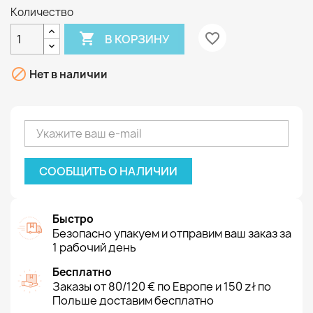
Количество

favorite_border
В КОРЗИНУ

Нет в наличии
СООБЩИТЬ О НАЛИЧИИ
Быстро
Безопасно упакуем и отправим ваш заказ за
1 рабочий день
Бесплатно
Заказы от 80/120 € по Европе и 150 zł по
Польше доставим бесплатно