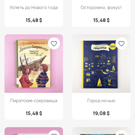
Просмотр
Просмотр


Успеть до Нового года
Осторожно, фокус!
15,48 $
15,48 $
favorite_border
favorite_border
Просмотр
Просмотр


Пиратские сокровища
Город ночью
15,48 $
19,08 $