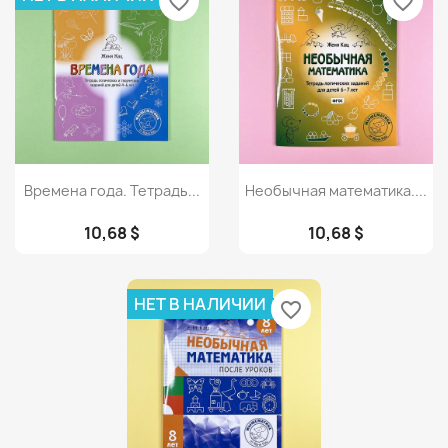
favorite_border
favorite_border
Просмотр
Просмотр


Времена года. Тетрадь...
Необычная математика....
10,68 $
10,68 $
НЕТ В НАЛИЧИИ
favorite_border