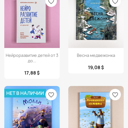
favorite_border
favorite_border
Просмотр
Просмотр


Нейроразвитие детей от 3
Весна медвежонка
до...
19,08 $
17,88 $
НЕТ В НАЛИЧИИ
favorite_border
favorite_border