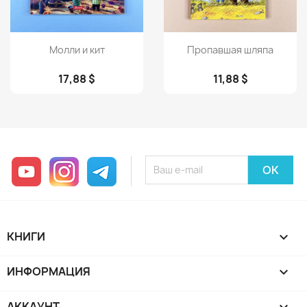
Просмотр
Просмотр


Молли и кит
Пропавшая шляпа
17,88 $
11,88 $
YouTube
Instagram
Telegram
КНИГИ

ИНФОРМАЦИЯ

АККАУНТ
