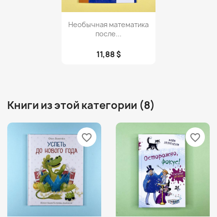
Просмотр

Необычная математика
после...
11,88 $
Книги из этой категории (8)
favorite_border
favorite_border