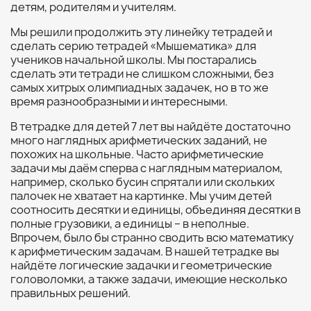
детям, родителям и учителям.
Мы решили продолжить эту линейку тетрадей и
сделать серию тетрадей «Мышематика» для
учеников начальной школы. Мы постарались
сделать эти тетради не слишком сложными, без
самых хитрых олимпиадных задачек, но в то же
время разнообразными и интересными.
В тетрадке для детей 7 лет вы найдёте достаточно
много наглядных арифметических заданий, не
похожих на школьные. Часто арифметические
задачи мы даём сперва с наглядным материалом,
например, сколько бусин спрятали или скольких
палочек не хватает на картинке. Мы учим детей
соотносить десятки и единицы, объединяя десятки в
полные грузовики, а единицы – в неполные.
Впрочем, было бы странно сводить всю математику
к арифметическим задачам. В нашей тетрадке вы
найдёте логические задачки и геометрические
головоломки, а также задачи, имеющие несколько
правильных решений.