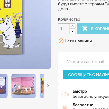
будут вместе с героями Т
дола.
Количество

В КОРЗИ

Нет в наличии
СООБЩИТЬ О НАЛИ

Быстро
Безопасно упакуем
Бесплатно