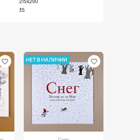
215х290
35
НЕТ В НАЛИЧИИ
favorite_border
favorite_border
Просмотр

к!
Снег