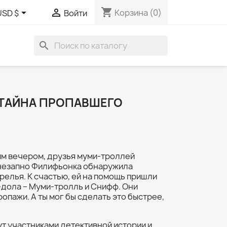
shopping_cart


Корзина
(0)
USD $
Войти
search
 ТАЙНА ПРОПАВШЕГО
им вечером, друзья муми-троллей
 Внезапно Филифьонка обнаружила
елья. К счастью, ей на помощь пришли
-дола – Муми-тролль и Снифф. Они
опажи. А ты мог бы сделать это быстрее,
т участниками детективной истории и