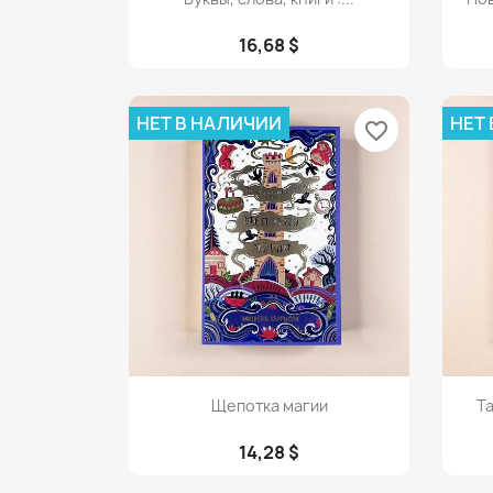
16,68 $
НЕТ В НАЛИЧИИ
НЕТ
favorite_border
Просмотр

Щепотка магии
Т
14,28 $