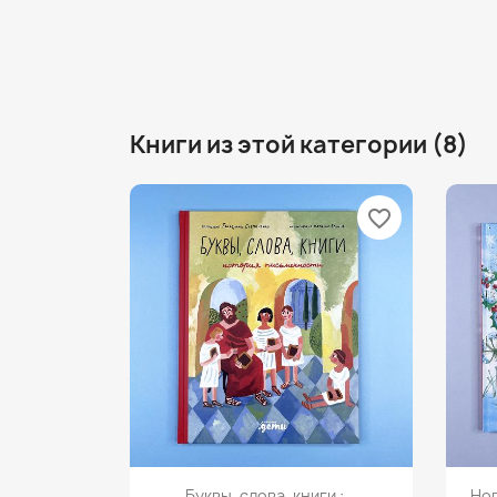
Книги из этой категории (8)
favorite_border
Просмотр

Буквы, слова, книги :...
Но