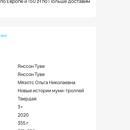
 по Европе и 150 zł по Польше доставим
нки
Янссон Туве
Янссон Туве
Мяэотс Ольга Николаевна
Новые истории муми-троллей
Твердая
3+
2020
355 г