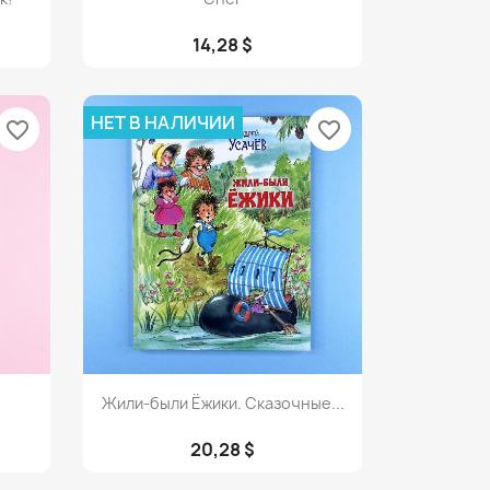
14,28 $
НЕТ В НАЛИЧИИ
favorite_border
favorite_border
Просмотр

Жили-были Ёжики. Сказочные...
20,28 $