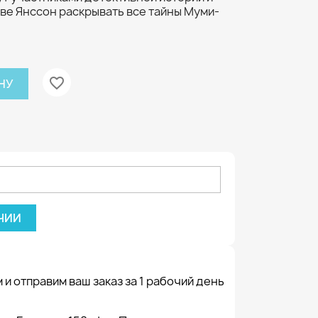
уве Янссон раскрывать все тайны Муми-
favorite_border
НУ
ЧИИ
 и отправим ваш заказ за 1 рабочий день