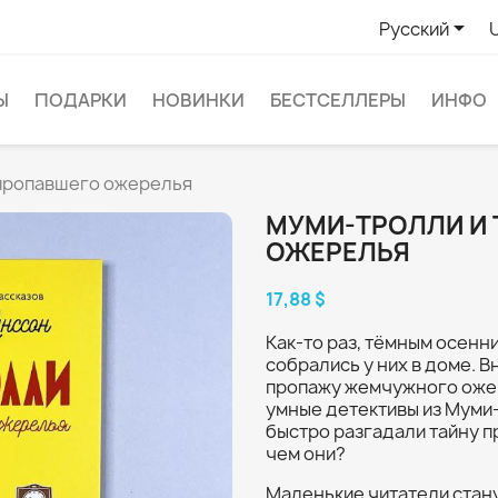

Русский
Ы
ПОДАРКИ
НОВИНКИ
БЕСТСЕЛЛЕРЫ
ИНФО
 пропавшего ожерелья
МУМИ-ТРОЛЛИ И
ОЖЕРЕЛЬЯ
17,88 $
Как-то раз, тёмным осенн
собрались у них в доме.
пропажу жемчужного ожер
умные детективы из Муми
быстро разгадали тайну пр
чем они?
Маленькие читатели стану