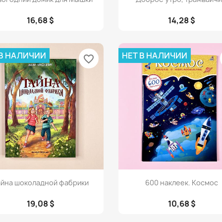
16,68 $
14,28 $
 В НАЛИЧИИ
НЕТ В НАЛИЧИИ
favorite_border
Просмотр
Просмотр


айна шоколадной фабрики
600 наклеек. Космос
19,08 $
10,68 $