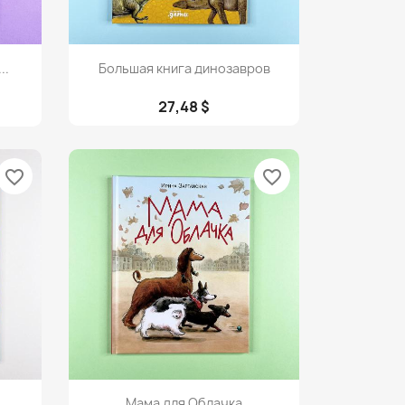
Просмотр

..
Большая книга динозавров
27,48 $
favorite_border
favorite_border
Просмотр

.
Мама для Облачка