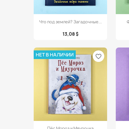
Просмотр

Что под землей? Загадочные...
Ф
13,08 $
НЕТ В НАЛИЧИИ
favorite_border
Просмотр

Пёс Мороз и Мяурочка