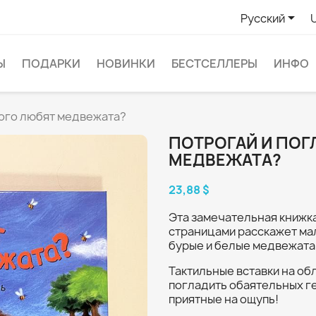

Русский
Ы
ПОДАРКИ
НОВИНКИ
БЕСТСЕЛЛЕРЫ
ИНФО
Кого любят медвежата?
ПОТРОГАЙ И ПОГ
МЕДВЕЖАТА?
23,88 $
Эта замечательная книжк
страницами расскажет ма
бурые и белые медвежата
Тактильные вставки на об
погладить обаятельных ге
приятные на ощупь!