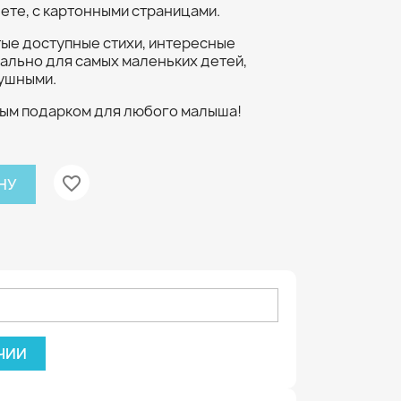
ете, с картонными страницами.
тые доступные стихи, интересные
ально для самых маленьких детей,
душными.
чным подарком для любого малыша!
favorite_border
НУ
ЧИИ