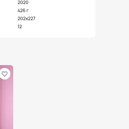
2020
426 г
202х227
12
favorite_border