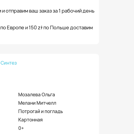
 и отправим ваш заказ за 1 рабочий день
 по Европе и 150 zł по Польше доставим
-Синтез
Мозалева Ольга
Мелани Митчелл
Потрогай и погладь
Картонная
0+