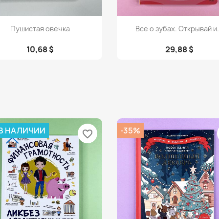
Просмотр
Просмотр


Пушистая овечка
Все о зубах. Открывай и.
10,68 $
29,88 $
 В НАЛИЧИИ
-35%
favorite_border