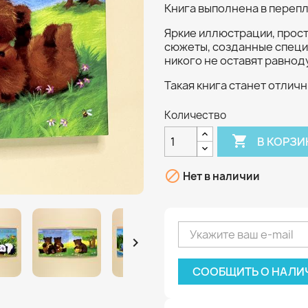
Книга выполнена в перепл
Яркие иллюстрации, прос
сюжеты, созданные специ
никого не оставят равно
Такая книга станет отли
Количество

В КОРЗИ

Нет в наличии

СООБЩИТЬ О НАЛИ