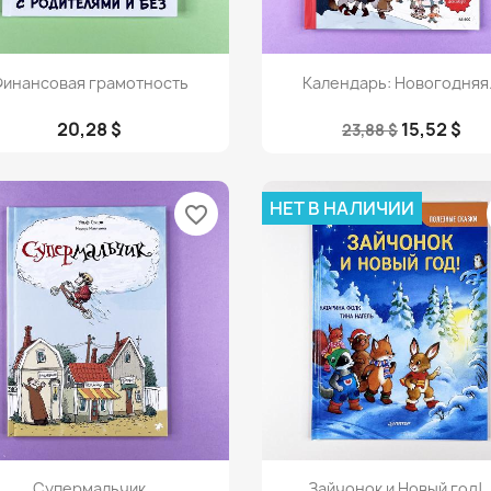
Просмотр
Просмотр


инансовая грамотность
Календарь: Новогодняя.
20,28 $
15,52 $
23,88 $
НЕТ В НАЛИЧИИ
favorite_border
Просмотр
Просмотр


Супермальчик
Зайчонок и Новый год!..