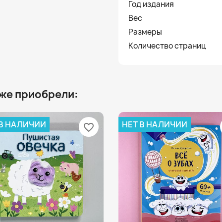
Год издания
Вес
Размеры
Количество страниц
 же приобрели:
 В НАЛИЧИИ
НЕТ В НАЛИЧИИ
favorite_border