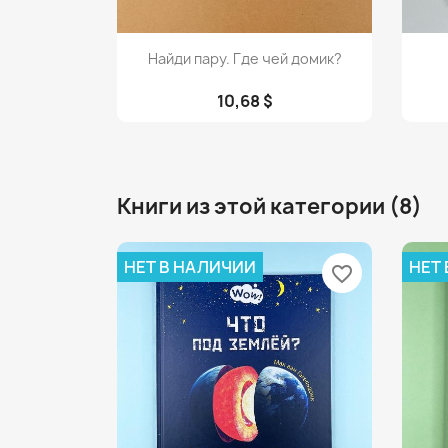
Просмотр

Найди пару. Где чей домик?
10,68 $
Книги из этой категории (8)
НЕТ В НАЛИЧИИ
НЕТ
favorite_border