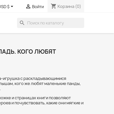
shopping_cart


Корзина
(0)
USD $
Войти
search
ЛАДЬ. КОГО ЛЮБЯТ
а-игрушка с раскладывающимися
лышам, кого же любят маленькие панды,
.
ложке и страницах книги позволяют
роев и почувствовать, какие они мягкие и