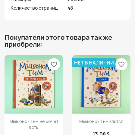
Количество страниц
48
Покупатели этого товара так же
приобрели:
НЕТ В НАЛИЧИИ
favorite_border
favorite_border
Просмотр
Просмотр


Мышонок Тим не хочет
Мышонок Тим злится
есть
13,08 $