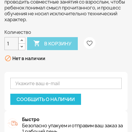
проводить совместные занятия со взрослым, чтобы
ребенок понимал смысл прочитанного, и процесс
обучения не носил исключительно технический
характер.
Количество

favorite_border
В КОРЗИНУ

Нет в наличии
СООБЩИТЬ О НАЛИЧИИ
Быстро
Безопасно упакуем и отправим ваш заказ за
1 рабочий день