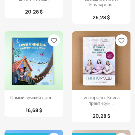
Популярная...
20,28 $
26,28 $
favorite_border
favorite_border
Просмотр
Просмотр


Самый лучший день....
Гипнороды. Книга-
практикум...
16,68 $
20,28 $