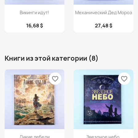
Просмотр
Просмотр


Викинги идут!
Механический Дед Мороз
16,68 $
27,48 $
Книги из этой категории (8)
favorite_border
favorite_border
Просмотр
Просмотр


Дикие лебеди
Звездное небо.