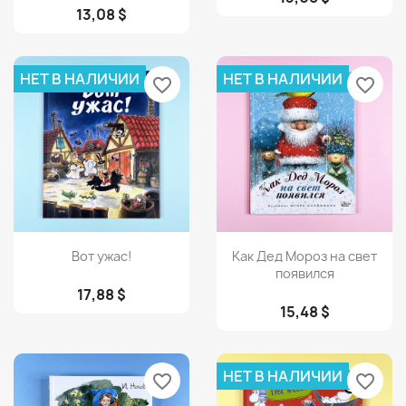
13,08 $
НЕТ В НАЛИЧИИ
НЕТ В НАЛИЧИИ
favorite_border
favorite_border
Просмотр
Просмотр


Вот ужас!
Как Дед Мороз на свет
появился
17,88 $
15,48 $
НЕТ В НАЛИЧИИ
favorite_border
favorite_border