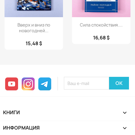
Просмотр
Просмотр


Вверх и вниз по
Сила спокойствия....
новогодней...
16,68 $
15,48 $
YouTube
Instagram
Telegram
КНИГИ

ИНФОРМАЦИЯ
