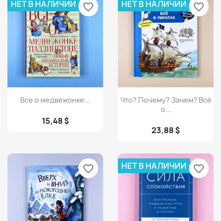
НЕТ В НАЛИЧИИ
НЕТ В НАЛИЧИИ
favorite_border
favorite_border
Просмотр
Просмотр


Все о медвежонке...
Что? Почему? Зачем? Всё
о...
15,48 $
23,88 $
НЕТ В НАЛИЧИИ
favorite_border
favorite_border