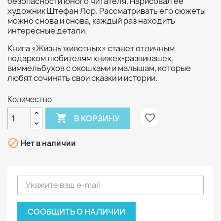
безопасности юного читателя. Нарисовал ее
художник Штефан Лор. Рассматривать его сюжеты
можно снова и снова, каждый раз находить
интересные детали.
Книга «Жизнь животных» станет отличным
подарком любителям книжек-развивашек,
виммельбухов с окошками и малышам, которые
любят сочинять свои сказки и истории.
Количество

favorite_border
В КОРЗИНУ

Нет в наличии
СООБЩИТЬ О НАЛИЧИИ