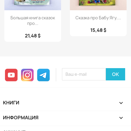
Просмотр
Просмотр


Большая книга сказок
Сказка про Бабу Ягу....
про...
15,48 $
21,48 $
YouTube
Instagram
Telegram
КНИГИ

ИНФОРМАЦИЯ
