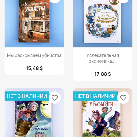
Просмотр
Просмотр


Мы раскрываем убийства
Увлекательная
экономика....
15,48 $
17,88 $
НЕТ В НАЛИЧИИ
НЕТ В НАЛИЧИИ
favorite_border
favorite_border