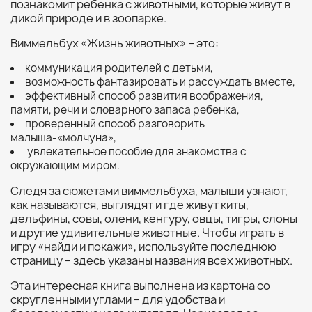
познакомит ребенка с животными, которые живут в
дикой природе и в зоопарке.
Виммельбух «Жизнь животных» – это:
коммуникация родителей с детьми,
возможность фантазировать и рассуждать вместе,
эффективный способ развития воображения,
памяти, речи и словарного запаса ребенка,
проверенный способ разговорить
малыша-«молчуна»,
увлекательное пособие для знакомства с
окружающим миром.
Следя за сюжетами виммельбуха, малыши узнают,
как называются, выглядят и где живут киты,
дельфины, совы, олени, кенгуру, овцы, тигры, слоны
и другие удивительные животные. Чтобы играть в
игру «найди и покажи», используйте последнюю
страницу – здесь указаны названия всех животных.
Эта интересная книга выполнена из картона со
скругленными углами – для удобства и