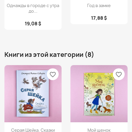
Просмотр
Просмотр


Однажды в городе с утра
Год в замке
до...
17,88 $
19,08 $
Книги из этой категории (8)
favorite_border
favorite_border
Просмотр
Просмотр


Серая Шейка. Сказки
Мой щенок