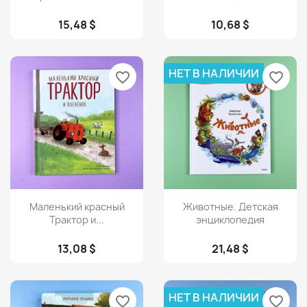
15,48 $
10,68 $
НЕТ В НАЛИЧИИ
favorite_border
favorite_border
Просмотр
Просмотр


Маленький красный
Животные. Детская
Трактор и...
энциклопедия
13,08 $
21,48 $
НЕТ В НАЛИЧИИ
favorite_border
favorite_border