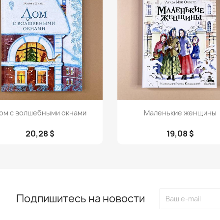
Просмотр
Просмотр


ом с волшебными окнами
Маленькие женщины
20,28 $
19,08 $
Подпишитесь на новости