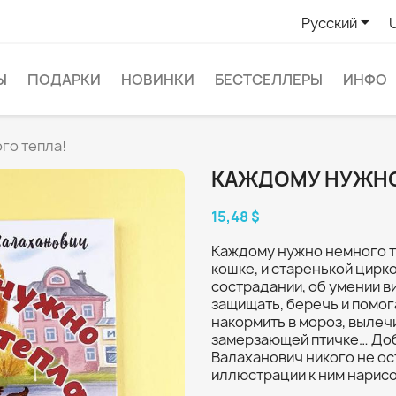

Русский
Ы
ПОДАРКИ
НОВИНКИ
БЕСТСЕЛЛЕРЫ
ИНФО
го тепла!
КАЖДОМУ НУЖНО
15,48 $
Каждому нужно немного те
кошке, и старенькой цирк
сострадании, об умении ви
защищать, беречь и помог
накормить в мороз, вылеч
замерзающей птичке… Доб
Валаханович никого не о
иллюстрации к ним нарис