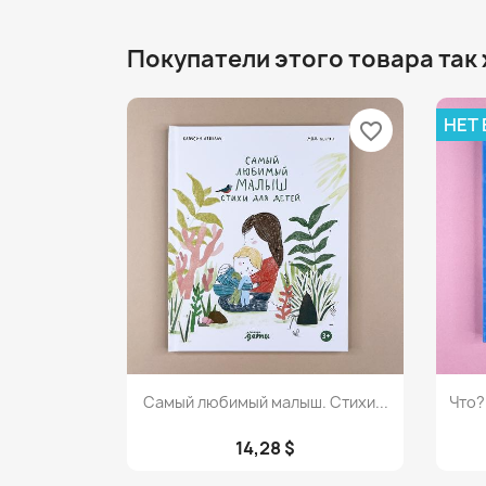
Покупатели этого товара так
НЕТ
favorite_border
Просмотр

Самый любимый малыш. Стихи...
Что?
14,28 $