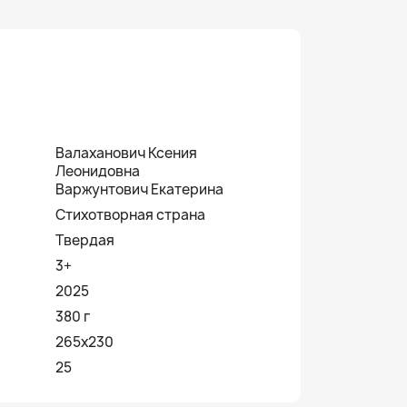
Валаханович Ксения
Леонидовна
Варжунтович Екатерина
Стихотворная страна
Твердая
3+
2025
380 г
265x230
25