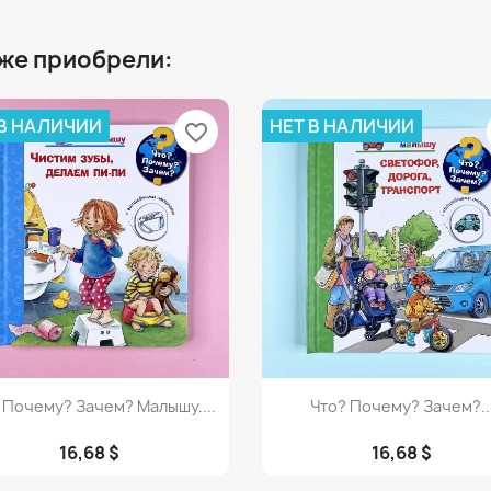
 же приобрели:
 В НАЛИЧИИ
НЕТ В НАЛИЧИИ
favorite_border
Просмотр
Просмотр


 Почему? Зачем? Малышу....
Что? Почему? Зачем?..
16,68 $
16,68 $