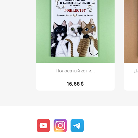
Просмотр

Полосатый кот и...
Д
16,68 $
YouTube
Instagram
Telegram