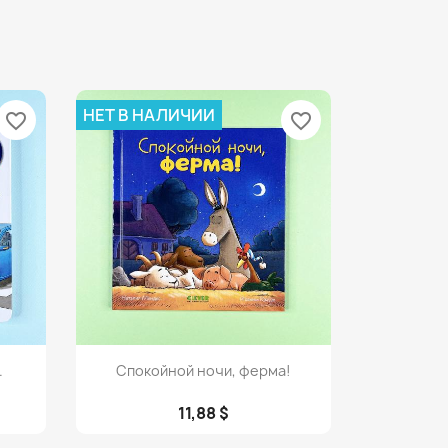
НЕТ В НАЛИЧИИ
favorite_border
favorite_border
Просмотр

.
Спокойной ночи, ферма!
11,88 $