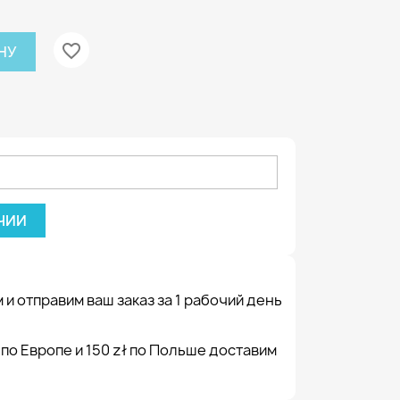
favorite_border
НУ
ЧИИ
 и отправим ваш заказ за 1 рабочий день
 по Европе и 150 zł по Польше доставим