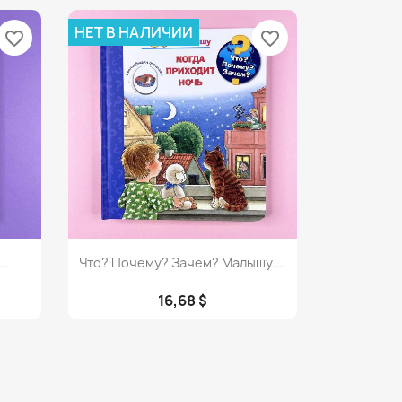
НЕТ В НАЛИЧИИ
favorite_border
favorite_border
Просмотр

..
Что? Почему? Зачем? Малышу....
16,68 $