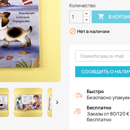
Количество

В КОРЗИ

Нет в наличии
СООБЩИТЬ О НАЛИ
Быстро
Безопасно упакуем

Бесплатно
Заказы от 80/120 €
бесплатно