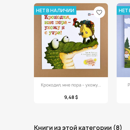
НЕТ В НАЛИЧИИ
НЕТ
favorite_border
Просмотр

Крокодил, мне пора – ухожу...
Р
9,48 $
Книги из этой категории (8)