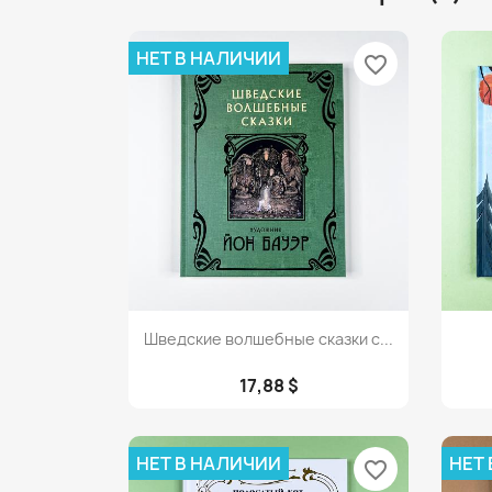
НЕТ В НАЛИЧИИ
favorite_border
Просмотр

Шведские волшебные сказки с...
17,88 $
НЕТ В НАЛИЧИИ
НЕТ
favorite_border