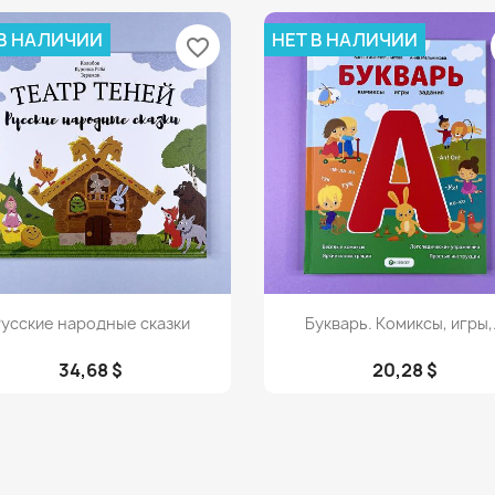
 В НАЛИЧИИ
НЕТ В НАЛИЧИИ
favorite_border
Просмотр
Просмотр


усские народные сказки
Букварь. Комиксы, игры,.
34,68 $
20,28 $