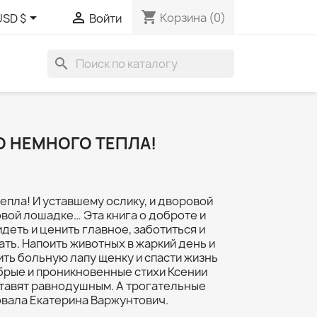
shopping_cart


Корзина
(0)
USD $
Войти
search
 НЕМНОГО ТЕПЛА!
пла! И уставшему ослику, и дворовой
овой лошадке… Эта книга о доброте и
деть и ценить главное, заботиться и
ать. Напоить животных в жаркий день и
ить больную лапу щенку и спасти жизнь
рые и проникновенные стихи Ксении
ставят равнодушным. А трогательные
овала Екатерина Варжунтович.