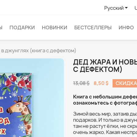

Русский
Ы
ПОДАРКИ
НОВИНКИ
БЕСТСЕЛЛЕРЫ
ИНФО
 в джунглях (книга с дефектом)
ДЕД ЖАРА И НОВ
С ДЕФЕКТОМ)
13,08 $
8,50 $
СКИДКА
Книга с небольшим дефе
ознакомьтесь с фотогра
Зимой весь мир, затаив д
подарков. И только в джун
там не растут ёлки, не ск
очень жарко. Какая неспр