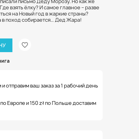
аписали письмо Деду Морозу. Но как же
Где взять ёлку? И самое главное – разве
ься на Новый год в жаркие страны?
а в поход собирается… Дед Жара!
favorite_border
НУ
нига
 и отправим ваш заказ за 1 рабочий день
 по Европе и 150 zł по Польше доставим