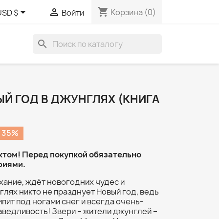
shopping_cart


Корзина
(0)
USD $
Войти
search
ЫЙ ГОД В ДЖУНГЛЯХ (КНИГА
 35%
ктом! Перед покупкой обязательно
фиями.
ыхание, ждёт новогодних чудес и
глях никто не празднует Новый год, ведь
рипит под ногами снег и всегда очень-
аведливость! Звери – жители джунглей –