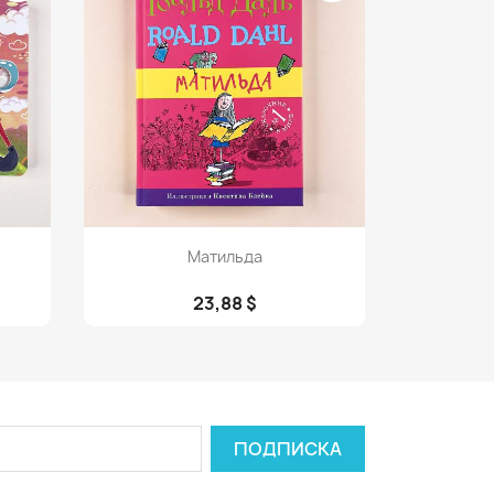
Просмотр

Матильда
23,88 $