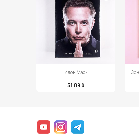
Просмотр

Илон Маск
Зон
31,08 $
YouTube
Instagram
Telegram