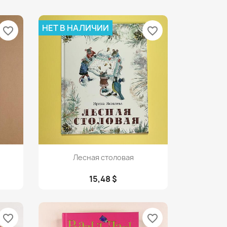
НЕТ В НАЛИЧИИ
favorite_border
favorite_border
Просмотр

Лесная столовая
15,48 $
favorite_border
favorite_border