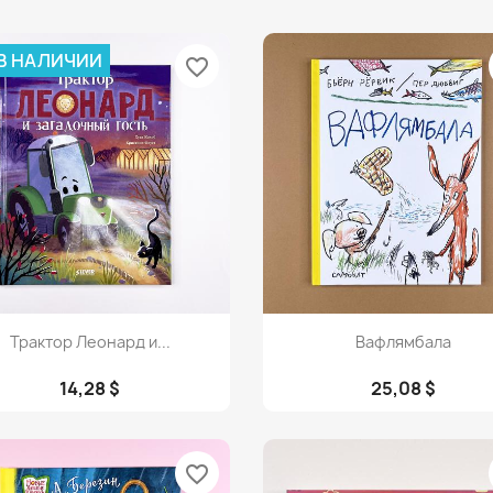
 В НАЛИЧИИ
favorite_border
Просмотр
Просмотр


Трактор Леонард и...
Вафлямбала
14,28 $
25,08 $
favorite_border