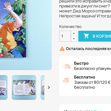
решили это исправить и н
привезти в джунгли снег? 
может Дед Мороз отправит
Непростая задача! И тогд
Количество

В КОРЗИ

Осталась последняя к
Быстро
Безопасно упакуем
Бесплатно
Заказы от 80/120 €

бесплатно