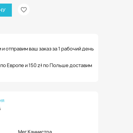
favorite_border
НУ
 и отправим ваш заказ за 1 рабочий день
 по Европе и 150 zł по Польше доставим
ия
6
Мег Каннистра