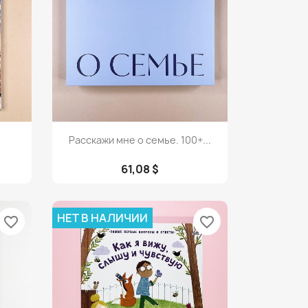
Просмотр

Расскажи мне о семье. 100+...
61,08 $
НЕТ В НАЛИЧИИ
favorite_border
favorite_border