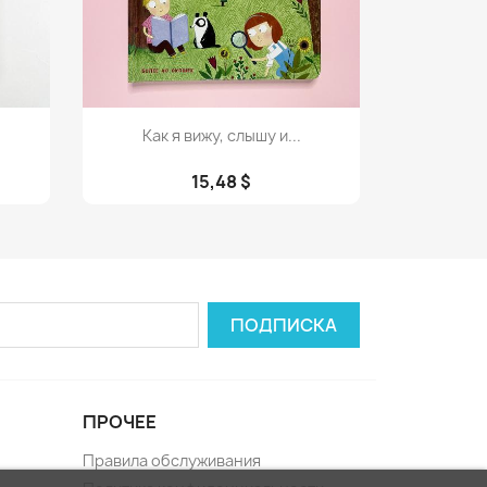
Просмотр

Как я вижу, слышу и...
15,48 $
ПРОЧЕЕ
Правила обслуживания