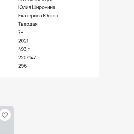
Юлия Широнина
Екатерина Юнгер
Твердая
7+
2021
493 г
220×147
296
favorite_border