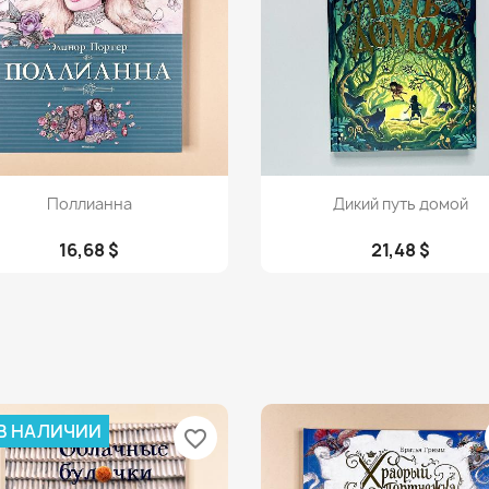
Просмотр
Просмотр


Поллианна
Дикий путь домой
16,68 $
21,48 $
 В НАЛИЧИИ
favorite_border