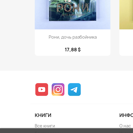
Просмотр

Рони, дочь разбойника
17,88 $
YouTube
Instagram
Telegram
КНИГИ
ИНФ
Все книги
О нас