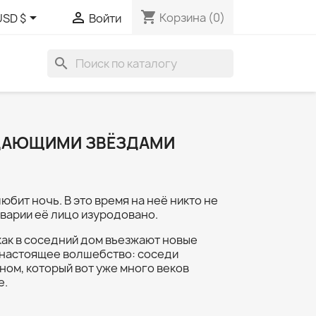
shopping_cart


Корзина
(0)
USD $
Войти
search
ДАЮЩИМИ ЗВЁЗДАМИ
бит ночь. В это время на неё никто не
аварии её лицо изуродовано.
как в соседний дом въезжают новые
я настоящее волшебство: соседи
ом, который вот уже много веков
е.