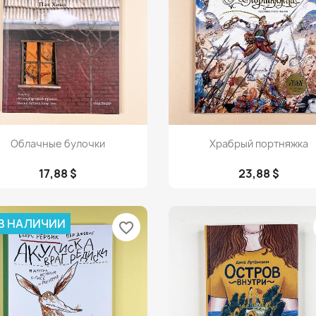
Просмотр
Просмотр


Облачные булочки
Храбрый портняжка
17,88 $
23,88 $
 В НАЛИЧИИ
favorite_border