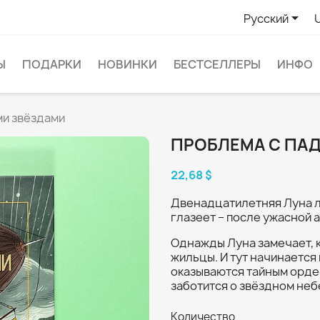

Русский
Ы
ПОДАРКИ
НОВИНКИ
БЕСТСЕЛЛЕРЫ
ИНФО
и звёздами
ПРОБЛЕМА С ПА
22,68 $
Двенадцатилетняя Луна лю
глазеет – после ужасной 
Однажды Луна замечает, 
жильцы. И тут начинаетс
оказываются тайным орден
заботится о звёздном неб
Количество