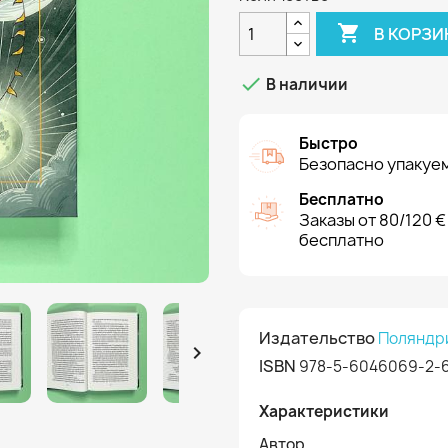

В КОРЗИ

В наличии
Быстро
Безопасно упакуем
Бесплатно
Заказы от 80/120 €
бесплатно
Издательство
Поляндр

ISBN
978-5-6046069-2-
Характеристики
Автор