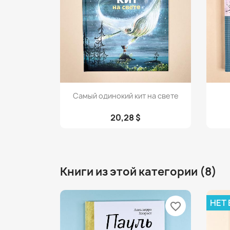
Просмотр

Самый одинокий кит на свете
20,28 $
Книги из этой категории (8)
НЕТ
favorite_border