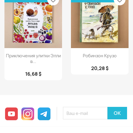
Просмотр
Просмотр


Приключения улитки Элли
Робинзон Крузо
в...
20,28 $
16,68 $
YouTube
Instagram
Telegram