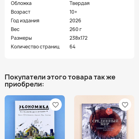
Обложка
Твердая
Возраст
10+
Год издания
2026
Вес
260 г
Размеры
238х172
Количество страниц
64
Покупатели этого товара так же
приобрели:
favorite_border
favorite_border