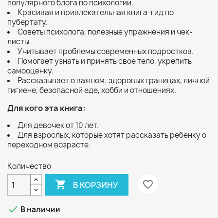
популярного блога по психологии.
Красивая и привлекательная книга-гид по
пубертату.
Советы психолога, полезные упражнения и чек-
листы.
Учитывает проблемы современных подростков.
Помогает узнать и принять свое тело, укрепить
самооценку.
Рассказывает о важном: здоровых границах, личной
гигиене, безопасной еде, хобби и отношениях.
Для кого эта книга:
Для девочек от 10 лет.
Для взрослых, которые хотят рассказать ребенку о
переходном возрасте.
Количество

favorite_border
В КОРЗИНУ

В наличии