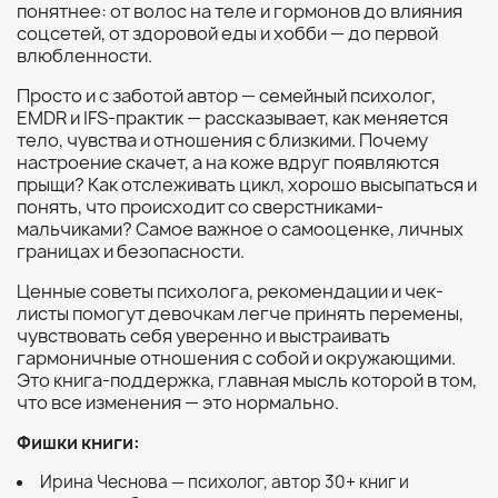
понятнее: от волос на теле и гормонов до влияния
соцсетей, от здоровой еды и хобби — до первой
влюбленности.
Просто и с заботой автор — семейный психолог,
EMDR и IFS-практик — рассказывает, как меняется
тело, чувства и отношения с близкими. Почему
настроение скачет, а на коже вдруг появляются
прыщи? Как отслеживать цикл, хорошо высыпаться и
понять, что происходит со сверстниками-
мальчиками? Самое важное о самооценке, личных
границах и безопасности.
Ценные советы психолога, рекомендации и чек-
листы помогут девочкам легче принять перемены,
чувствовать себя уверенно и выстраивать
гармоничные отношения с собой и окружающими.
Это книга-поддержка, главная мысль которой в том,
что все изменения — это нормально.
Фишки книги:
Ирина Чеснова — психолог, автор 30+ книг и