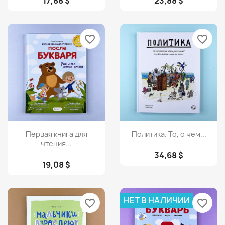
17,88 $
23,88 $
favorite_border
favorite_border
Просмотр
Просмотр


Первая книга для
Политика. То, о чем...
чтения...
34,68 $
19,08 $
НЕТ В НАЛИЧИИ
favorite_border
favorite_border