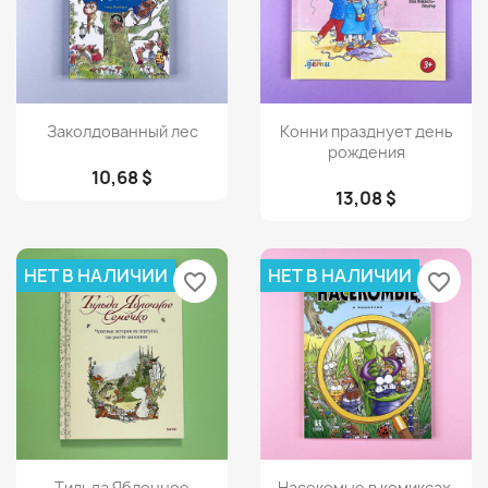
Просмотр
Просмотр


Заколдованный лес
Конни празднует день
рождения
10,68 $
13,08 $
НЕТ В НАЛИЧИИ
НЕТ В НАЛИЧИИ
favorite_border
favorite_border
Просмотр
Просмотр


Тильда Яблочное
Насекомые в комиксах.