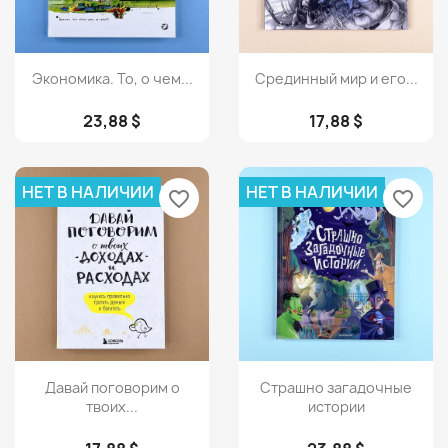
Просмотр
Просмотр


Экономика. То, о чем...
Срединный мир и его...
23,88 $
17,88 $
НЕТ В НАЛИЧИИ
НЕТ В НАЛИЧИИ
favorite_border
favorite_border
Просмотр
Просмотр


Давай поговорим о
Страшно загадочные
твоих...
истории