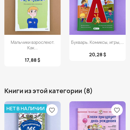
Просмотр
Просмотр


Мальчики взрослеют.
Букварь. Комиксы, игры,...
Как...
20,28 $
17,88 $
Книги из этой категории (8)
НЕТ В НАЛИЧИИ
favorite_border
favorite_border