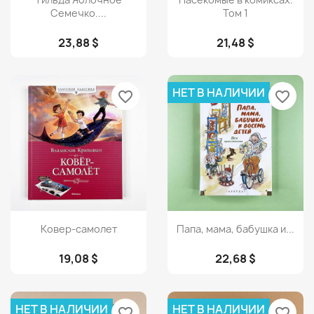
Семечко....
Том 1
23,88 $
21,48 $
НЕТ В НАЛИЧИИ
favorite_border
favorite_border
Просмотр
Просмотр


Ковер-самолет
Папа, мама, бабушка и...
19,08 $
22,68 $
НЕТ В НАЛИЧИИ
НЕТ В НАЛИЧИИ
favorite_border
favorite_border