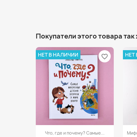
Покупатели этого товара так
НЕТ В НАЛИЧИИ
НЕТ
favorite_border
Просмотр

Что, где и почему? Самые...
Мифы