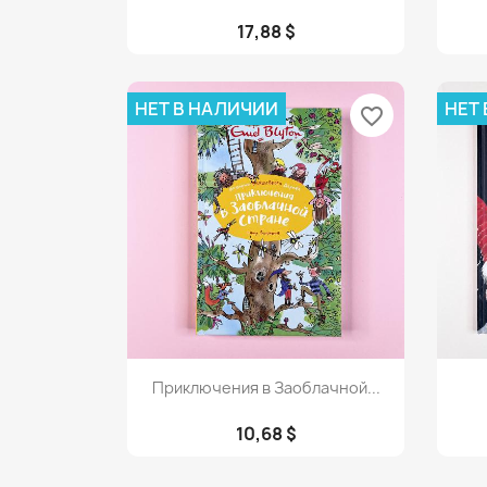
17,88 $
НЕТ В НАЛИЧИИ
НЕТ
favorite_border
Просмотр

Приключения в Заоблачной...
10,68 $