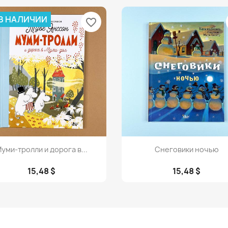
 В НАЛИЧИИ
favorite_border
Просмотр
Просмотр


уми-тролли и дорога в...
Снеговики ночью
15,48 $
15,48 $