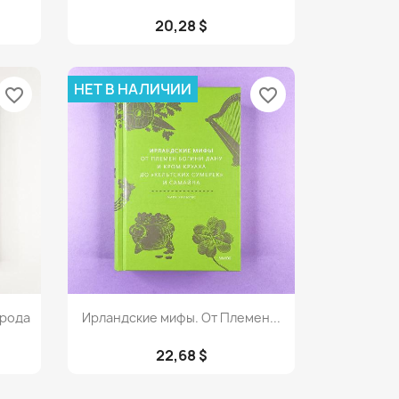
20,28 $
НЕТ В НАЛИЧИИ
favorite_border
favorite_border
Просмотр

орода
Ирландские мифы. От Племен...
22,68 $