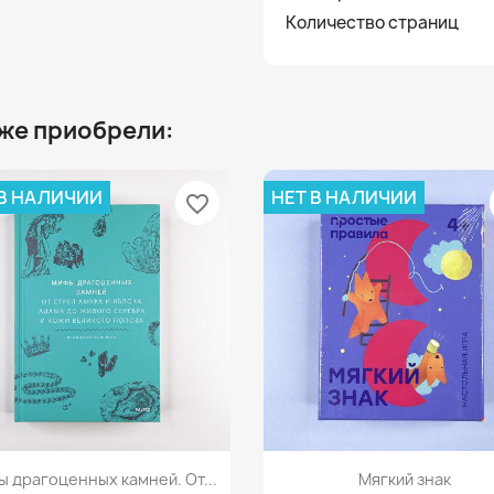
Количество страниц
 же приобрели:
 В НАЛИЧИИ
НЕТ В НАЛИЧИИ
favorite_border
Просмотр
Просмотр


 драгоценных камней. От...
Мягкий знак