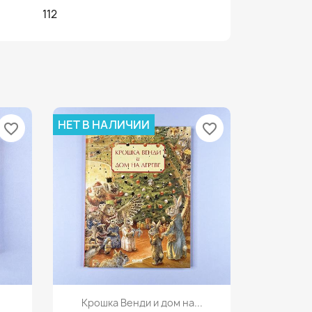
112
НЕТ В НАЛИЧИИ
favorite_border
favorite_border
Просмотр

Крошка Венди и дом на...