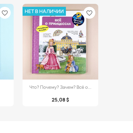
НЕТ В НАЛИЧИИ
favorite_border
favorite_border
Просмотр

Что? Почему? Зачем? Всё о...
25,08 $