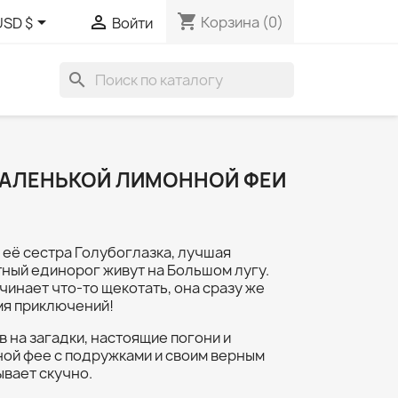
shopping_cart


Корзина
(0)
USD $
Войти
search
АЛЕНЬКОЙ ЛИМОННОЙ ФЕИ
её сестра Голубоглазка, лучшая
тный единорог живут на Большом лугу.
чинает что-то щекотать, она сразу же
мя приключений!
в на загадки, настоящие погони и
ной фее с подружками и своим верным
вает скучно.