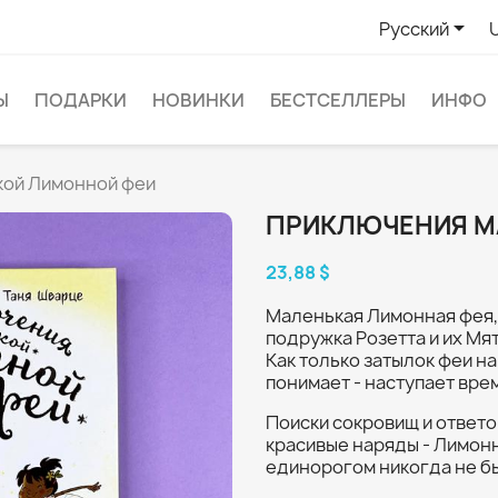

Русский
Ы
ПОДАРКИ
НОВИНКИ
БЕСТСЕЛЛЕРЫ
ИНФО
кой Лимонной феи
ПРИКЛЮЧЕНИЯ М
23,88 $
Маленькая Лимонная фея, 
подружка Розетта и их Мя
Как только затылок феи на
понимает - наступает вре
Поиски сокровищ и ответо
красивые наряды - Лимон
единорогом никогда не бы