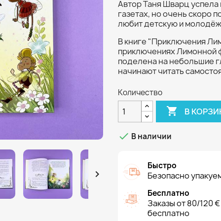
Автор Таня Шварц успела 
газетах, но очень скоро п
любит детскую и молодёж
В книге "Приключения Лим
приключениях Лимонной ф
поделена на небольшие гл
начинают читать самосто
Количество

В КОРЗИ

В наличии
Быстро

Безопасно упакуем
Бесплатно
Заказы от 80/120 €
бесплатно