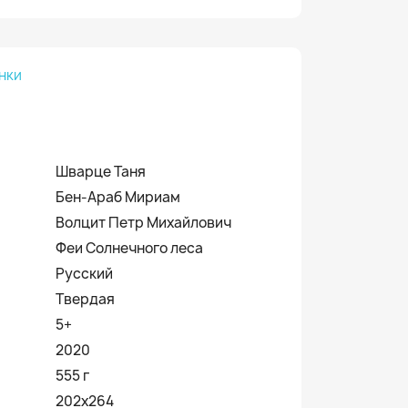
нки
Шварце Таня
Бен-Араб Мириам
Волцит Петр Михайлович
Феи Солнечного леса
Русский
Твердая
5+
2020
555 г
202х264