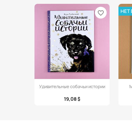
НЕТ
favorite_border
Просмотр

Удивительные собачьи истории
М
19,08 $