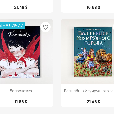
21,48 $
16,68 $
 В НАЛИЧИИ
favorite_border
Просмотр
Просмотр


Белоснежка
Волшебник Изумрудного г
11,88 $
21,48 $