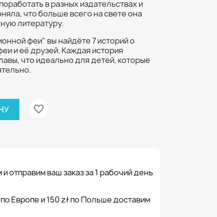
поработать в разных издательствах и
оняла, что больше всего на свете она
ную литературу.
онной феи" вы найдёте 7 историй о
еи и её друзей. Каждая история
авы, что идеально для детей, которые
ятельно.
favorite_border
НУ
 и отправим ваш заказ за 1 рабочий день
 по Европе и 150 zł по Польше доставим