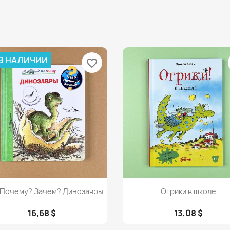
 В НАЛИЧИИ
favorite_border
Просмотр
Просмотр


 Почему? Зачем? Динозавры
Огрики в школе
16,68 $
13,08 $