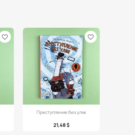
favorite_border
favorite_border
Просмотр

Преступление без улик
21,48 $