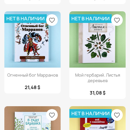
НЕТ В НАЛИЧИИ
НЕТ В НАЛИЧИИ
favorite_border
favorite_border
Просмотр
Просмотр


Огненный бог Марранов
Мой гербарий. Листья
деревьев
21,48 $
31,08 $
НЕТ В НАЛИЧИИ
favorite_border
favorite_border