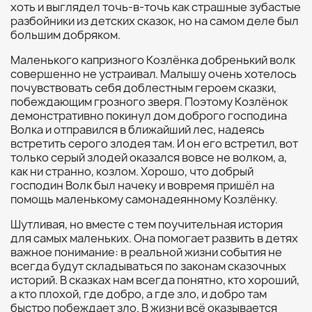
хоть и выглядел точь-в-точь как страшные зубастые
разбойники из детских сказок, но на самом деле был
большим добряком.
Маленького капризного Козлёнка добренький волк
совершенно не устраивал. Малышу очень хотелось
почувствовать себя доблестным героем сказки,
побеждающим грозного зверя. Поэтому Козлёнок
демонстративно покинул дом доброго господина
Волка и отправился в ближайший лес, надеясь
встретить серого злодея там. И он его встретил, вот
только серый злодей оказался вовсе не волком, а,
как ни странно, козлом. Хорошо, что добрый
господин Волк был начеку и вовремя пришёл на
помощь маленькому самонадеянному Козлёнку.
Шутливая, но вместе с тем поучительная история
для самых маленьких. Она помогает развить в детях
важное понимание: в реальной жизни события не
всегда будут складываться по законам сказочных
историй. В сказках нам всегда понятно, кто хороший,
а кто плохой, где добро, а где зло, и добро там
быстро побеждает зло. В жизни всё оказывается