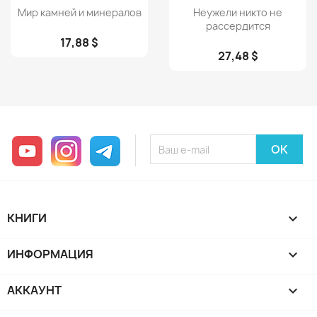
Просмотр
Просмотр


Мир камней и минералов
Неужели никто не
рассердится
17,88 $
27,48 $
YouTube
Instagram
Telegram
КНИГИ

ИНФОРМАЦИЯ

АККАУНТ
