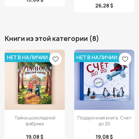
26,28 $
Книги из этой категории (8)
НЕТ В НАЛИЧИИ
НЕТ В НАЛИЧИИ
favorite_border
favorite_border
Просмотр
Просмотр


Тайна шоколадной
Подарочная книга. Счет
фабрики
до 20
19,08 $
19,08 $