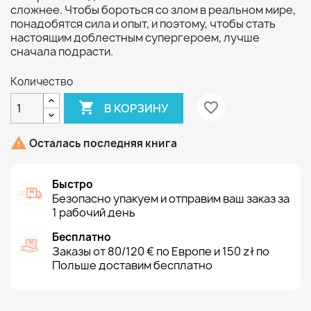
сложнее. Чтобы бороться со злом в реальном мире,
понадобятся сила и опыт, и поэтому, чтобы стать
настоящим доблестным супергероем, лучше
сначала подрасти.
Количество

favorite_border
В КОРЗИНУ

Осталась последняя книга
Быстро
Безопасно упакуем и отправим ваш заказ за
1 рабочий день
Бесплатно
Заказы от 80/120 € по Европе и 150 zł по
Польше доставим бесплатно