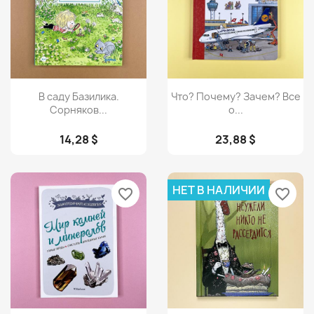
Просмотр
Просмотр


В саду Базилика.
Что? Почему? Зачем? Все
Сорняков...
о...
14,28 $
23,88 $
НЕТ В НАЛИЧИИ
favorite_border
favorite_border