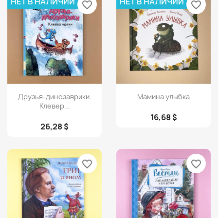
НЕТ В НАЛИЧИИ
НЕТ В НАЛИЧИИ
favorite_border
favorite_border
Просмотр
Просмотр


Друзья-динозаврики.
Мамина улыбка
Клевер...
16,68 $
26,28 $
favorite_border
favorite_border