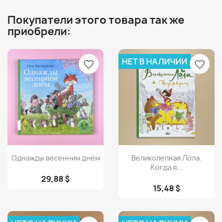
Покупатели этого товара так же
приобрели:
НЕТ В НАЛИЧИИ
favorite_border
favorite_border
Просмотр
Просмотр


Однажды весенним днём
Великолепная Лола.
Когда я...
29,88 $
15,48 $