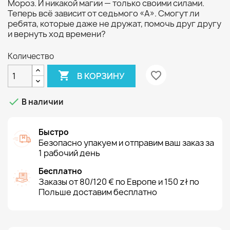
Мороз. И никакой магии — только своими силами.
Теперь всё зависит от седьмого «А». Смогут ли
ребята, которые даже не дружат, помочь друг другу
и вернуть ход времени?
Количество

favorite_border
В КОРЗИНУ

В наличии
Быстро
Безопасно упакуем и отправим ваш заказ за
1 рабочий день
Бесплатно
Заказы от 80/120 € по Европе и 150 zł по
Польше доставим бесплатно