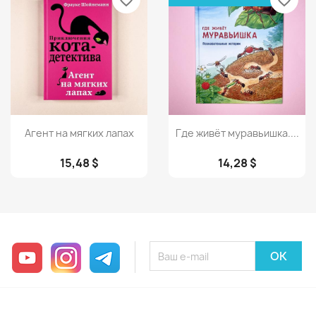
favorite_border
favorite_border
Просмотр
Просмотр


Агент на мягких лапах
Где живёт муравьишка....
15,48 $
14,28 $
YouTube
Instagram
Telegram