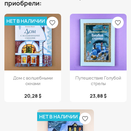
приобрели:
НЕТ В НАЛИЧИИ
favorite_border
favorite_border
Просмотр
Просмотр


Дом с волшебными
Путешествие Голубой
окнами
стрелы
20,28 $
23,88 $
НЕТ В НАЛИЧИИ
favorite_border