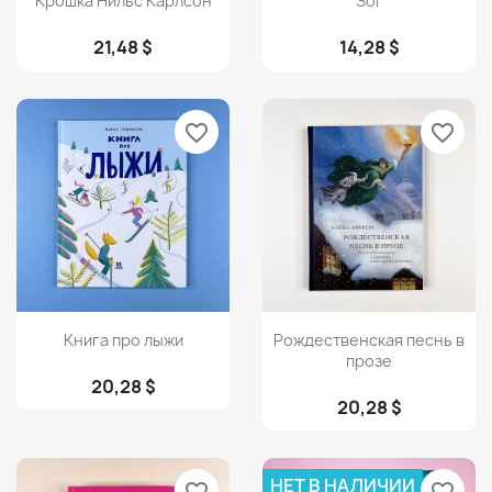
Крошка Нильс Карлсон
Зог
21,48 $
14,28 $
favorite_border
favorite_border
Просмотр
Просмотр


Книга про лыжи
Рождественская песнь в
прозе
20,28 $
20,28 $
НЕТ В НАЛИЧИИ