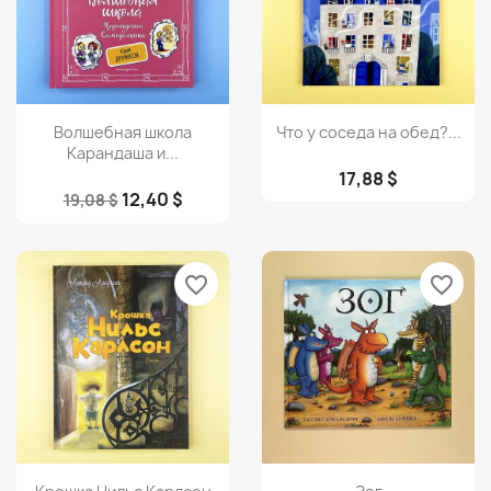
Просмотр
Просмотр


Волшебная школа
Что у соседа на обед?...
Карандаша и...
17,88 $
12,40 $
19,08 $
favorite_border
favorite_border
Просмотр
Просмотр

