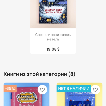
Просмотр

Спешили пони сквозь
метель
19,08 $
Книги из этой категории (8)
-35%
НЕТ В НАЛИЧИИ
favorite_border
favorite_border