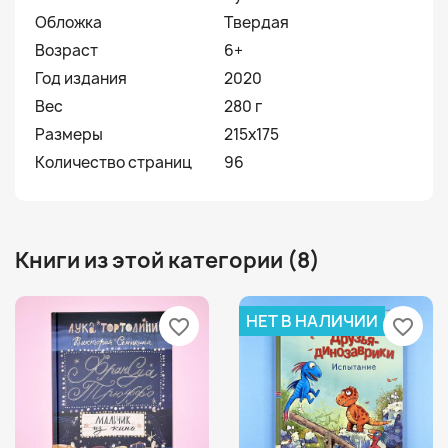
Обложка
Твердая
Возраст
6+
Год издания
2020
Вес
280 г
Размеры
215x175
Количество страниц
96
Книги из этой категории (8)
НЕТ В НАЛИЧИИ
favorite_border
favorite_border