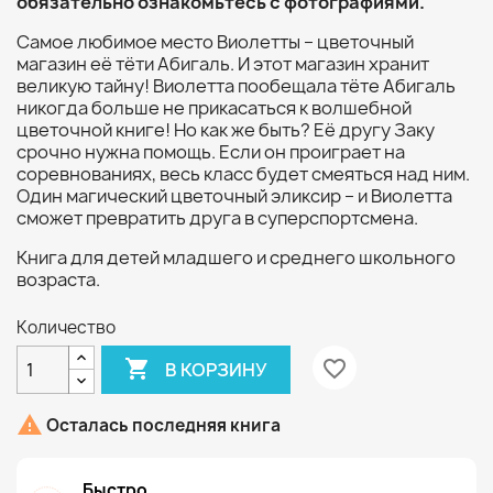
обязательно ознакомьтесь с фотографиями.
Самое любимое место Виолетты – цветочный
магазин её тёти Абигаль. И этот магазин хранит
великую тайну! Виолетта пообещала тёте Абигаль
никогда больше не прикасаться к волшебной
цветочной книге! Но как же быть? Её другу Заку
срочно нужна помощь. Если он проиграет на
соревнованиях, весь класс будет смеяться над ним.
Один магический цветочный эликсир – и Виолетта
сможет превратить друга в суперспортсмена.
Книга для детей младшего и среднего школьного
возраста.
Количество

favorite_border
В КОРЗИНУ

Осталась последняя книга
Быстро