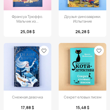
Просмотр
Просмотр


Франсуа Трюффо.
Друзья-динозаврики.
Мальчик из...
Испытание
25,08 $
26,28 $
favorite_border
favorite_border
Просмотр
Просмотр


Снежная девочка
Секрет еловых писем
17,88 $
15,48 $