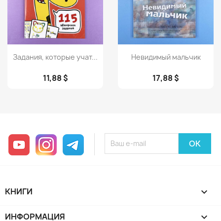
Просмотр
Просмотр


Задания, которые учат...
Невидимый мальчик
11,88 $
17,88 $
YouTube
Instagram
Telegram
КНИГИ

ИНФОРМАЦИЯ
