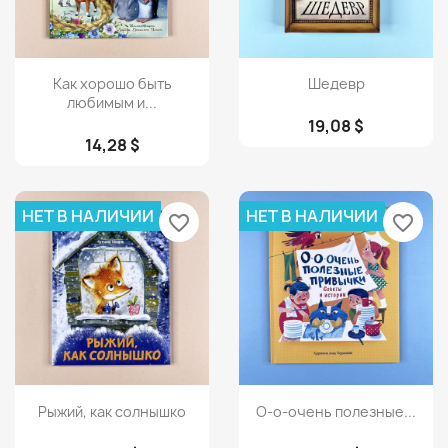
Просмотр
Просмотр


Как хорошо быть
Шедевр
любимым и...
19,08 $
14,28 $
НЕТ В НАЛИЧИИ
НЕТ В НАЛИЧИИ
favorite_border
favorite_border
Просмотр
Просмотр


Рыжий, как солнышко
О-о-очень полезные...