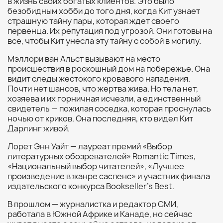
в жизнь своих богатых клиентов. Это было
безобидным хобби до того дня, когда Кит узнает
страшную тайну пары, которая ждет своего
первенца. Их репутация под угрозой. Они готовы на
все, чтобы Кит унесла эту тайну с собой в могилу.
Мэллори ван Альст вызывают на место
происшествия в роскошный дом на побережье. Она
видит следы жестокого кровавого нападения.
Почти нет шансов, что жертва жива. Но тела нет,
хозяева и их горничная исчезли, а единственный
свидетель — пожилая соседка, которая проснулась
ночью от криков. Она последняя, кто видел Кит
Дарлинг живой.
Лорет Энн Уайт — лауреат премий «Выбор
литературных обозревателей» Romantic Times,
«Национальный выбор читателей», «Лучшее
произведение в жанре саспенс» и участник финала
издательского конкурса Bookseller’s Best.
В прошлом — журналистка и редактор СМИ,
работала в Южной Африке и Канаде, но сейчас