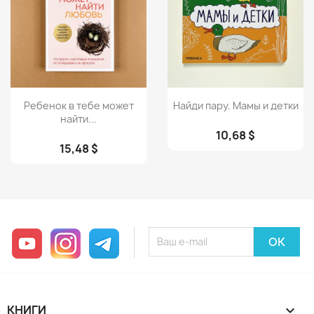
Просмотр
Просмотр


Ребенок в тебе может
Найди пару. Мамы и детки
найти...
10,68 $
15,48 $
YouTube
Instagram
Telegram
КНИГИ
