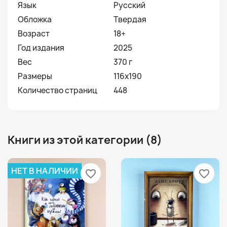
Язык
Русский
Обложка
Твердая
Возраст
18+
Год издания
2025
Вес
370 г
Размеры
116x190
Количество страниц
448
Книги из этой категории (8)
НЕТ В НАЛИЧИИ
favorite_border
favorite_border