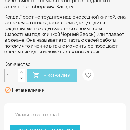
живет вместе с семьей на острове, недалеко от
западного побережья Канады.
Когда Лорет не трудится над очередной книгой, она
катается на лыжах, на велосипеде, уходит в
радиальные походы вместе со своим псом
(известным под кличкой Черный Зверь) или плавает
в океане. Она называет это частью своей работы,
потому что именно в такие моменты ее посещают
блестящие идеи и сюжеты для новых книг.
Количество

favorite_border
В КОРЗИНУ

Нет в наличии