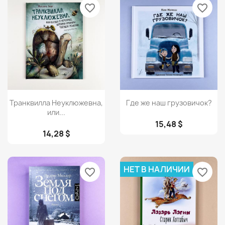
favorite_border
favorite_border
Просмотр
Просмотр


Транквилла Неуклюжевна,
Где же наш грузовичок?
или...
15,48 $
14,28 $
НЕТ В НАЛИЧИИ
favorite_border
favorite_border