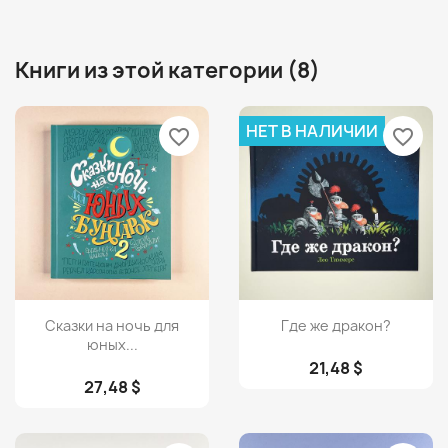
Книги из этой категории (8)
НЕТ В НАЛИЧИИ
favorite_border
favorite_border
Просмотр
Просмотр


Сказки на ночь для
Где же дракон?
юных...
21,48 $
27,48 $