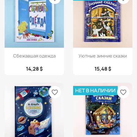
Просмотр
Просмотр


Сбежавшая одежда
Уютные зимние сказки
14,28 $
15,48 $
НЕТ В НАЛИЧИИ
favorite_border
favorite_border