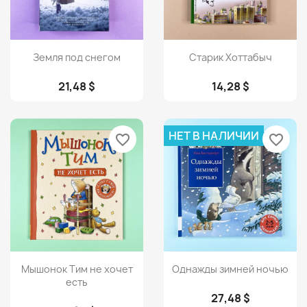
Просмотр
Просмотр


Земля под снегом
Старик Хоттабыч
21,48 $
14,28 $
НЕТ В НАЛИЧИИ
favorite_border
favorite_border
Просмотр
Просмотр


Мышонок Тим не хочет
Однажды зимней ночью
есть
27,48 $