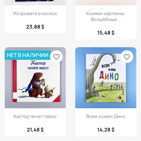
Просмотр
Просмотр


Из кровати в космос
Книжки-картинки.
Волшебные...
23,88 $
15,48 $
НЕТ В НАЛИЧИИ
favorite_border
favorite_border
Просмотр
Просмотр


Кастор печет пирог
Всем нужен Дино
21,48 $
14,28 $