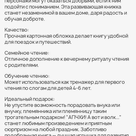
персонажи могут оказаться добрыми, если к ним
подойти с пониманием. Эта развивающая книжка
станет незаменимой в вашем доме, даря радость и
обучая доброте.
Качество:
Прочная картонная обложка делает книгу удобной
для поездок и путешествий.
Семейное чтение:
Отличное дополнение к вечернему ритуалу чтения
с родителями.
Обучение чтению:
Может использоваться как тренажер для первого
чтения по слогам для детей 4-6 лет.
Идеальный подарок:
Не упустите возможность порадовать внука или
внучку, племянника или племянницу таким
трогательным подарком! "АПЧХИ! А вот и волк..."
станет любимым произведением и приятным
сюрпризом на любой праздник. Заботливо
подобранная книга — лучшая игрушка для развития