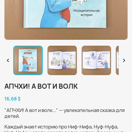


АПЧХИ! А ВОТ И ВОЛК
16,68 $
"АПЧХИ! А вот и волк..." — увлекательная сказка для
детей.
Каждый знает историю про Ниф-Нифа, Нуф-Нуфа,