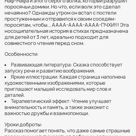
Наф-Нафа и злого серого волка, который разрушил
поросячьи домики. Но что, если волк это сделал
нечаянно? Однажды утром он встал с постели
простуженным и отправился к своим соседям-
поросятам, чтобы... АААА-АААА-АААА-ПЧХИ!!! Эта
носощипательная история в стихах предназначена
для детей от 3 лет, идеально подходит для
совместного чтения перед сном.
Особенности:
Развивающая литература: Сказка способствует
запуску речи и развитию воображения.
Яркие иллюстрации: Каждая страница наполнена
художественными изображениями, которые
приглашают малышей исследовать мир слов и
деталей.
Терапевтический эффект: Чтение улучшает
внимательность и память, а также знакомит с
важностью дружбы и взаимопомощи.
Уроки доброты:
Рассказ помогает понять, что даже самые страшные