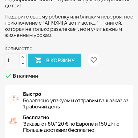
детей!
Подарите своему ребенку или близким невероятное
приключение с "АПЧХИ! А вот и волк..." — книгой,
которая не только развлекает, но и учит важным
жизненным урокам.
Количество

favorite_border
В КОРЗИНУ

В наличии
Быстро
Безопасно упакуем и отправим ваш заказ за
1 рабочий день
Бесплатно
Заказы от 80/120 € по Европе и 150 zł по
Польше доставим бесплатно