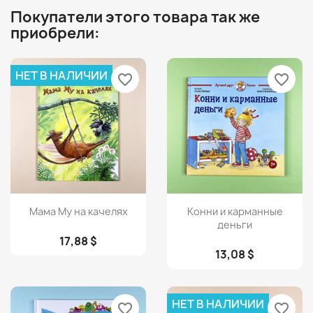
Покупатели этого товара так же
приобрели:
НЕТ В НАЛИЧИИ
favorite_border
favorite_border
Просмотр
Просмотр


Мама Му на качелях
Конни и карманные
деньги
17,88 $
13,08 $
НЕТ В НАЛИЧИИ
favorite_border
favorite_border