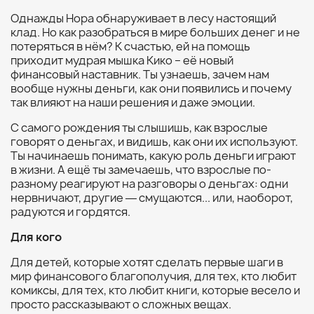
Однажды Нора обнаруживает в лесу настоящий
клад. Но как разобраться в мире больших денег и не
потеряться в нём? К счастью, ей на помощь
приходит мудрая мышка Кико – её новый
финансовый наставник. Ты узнаешь, зачем нам
вообще нужны деньги, как они появились и почему
так влияют на наши решения и даже эмоции.
С самого рождения ты слышишь, как взрослые
говорят о деньгах, и видишь, как они их используют.
Ты начинаешь понимать, какую роль деньги играют
в жизни. А ещё ты замечаешь, что взрослые по-
разному реагируют на разговоры о деньгах: одни
нервничают, другие ― смущаются... или, наоборот,
радуются и гордятся.
Для кого
Для детей, которые хотят сделать первые шаги в
мир финансового благополучия, для тех, кто любит
комиксы, для тех, кто любит книги, которые весело и
просто рассказывают о сложных вещах.