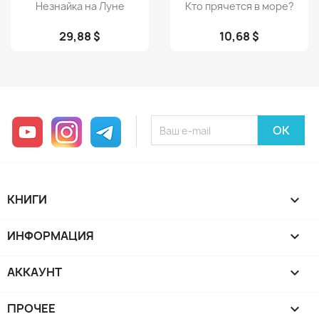
Просмотр
Просмотр


Незнайка на Луне
Кто прячется в море?
29,88 $
10,68 $
YouTube
Instagram
Telegram
КНИГИ

ИНФОРМАЦИЯ

АККАУНТ

ПРОЧЕЕ
