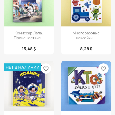
Просмотр
Просмотр


Комиссар Лапа.
Многоразовые
Происшествие...
наклейки....
15,48 $
8,28 $
НЕТ В НАЛИЧИИ
favorite_border
favorite_border