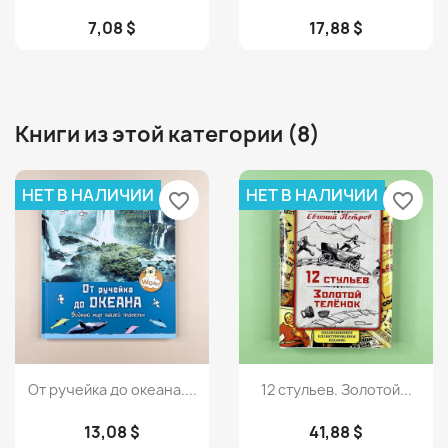
7,08 $
17,88 $
Книги из этой категории (8)
НЕТ В НАЛИЧИИ
НЕТ В НАЛИЧИИ
favorite_border
favorite_border
Просмотр
Просмотр


От ручейка до океана....
12 стульев. Золотой...
13,08 $
41,88 $