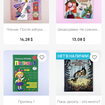
Просмотр
Просмотр


Чтение. После азбуки....
Шмакодявки. Не совсем...
14,28 $
13,08 $
НЕТ В НАЛИЧИИ
favorite_border
favorite_border
Просмотр
Просмотр


Пропись 1
Папа, десять – это много?