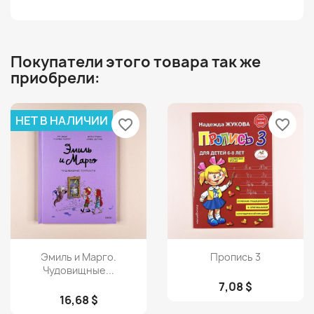
Покупатели этого товара так же
приобрели:
НЕТ В НАЛИЧИИ
favorite_border
favorite_border
Просмотр
Просмотр


Эмиль и Марго.
Пропись 3
Чудовищные...
7,08 $
16,68 $