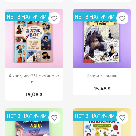
НЕТ В НАЛИЧИИ
НЕТ В НАЛИЧИИ
favorite_border
favorite_border
Просмотр
Просмотр


А как у вас? Что общего
Якари и гризли
и...
15,48 $
19,08 $
НЕТ В НАЛИЧИИ
НЕТ В НАЛИЧИИ
favorite_border
favorite_border