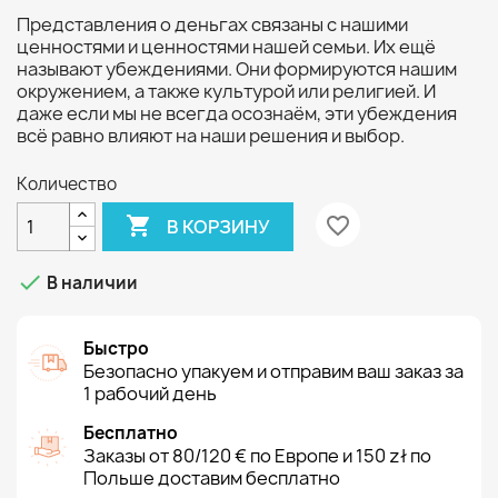
Представления о деньгах связаны с нашими
ценностями и ценностями нашей семьи. Их ещё
называют убеждениями. Они формируются нашим
окружением, а также культурой или религией. И
даже если мы не всегда осознаём, эти убеждения
всё равно влияют на наши решения и выбор.
Количество

favorite_border
В КОРЗИНУ

В наличии
Быстро
Безопасно упакуем и отправим ваш заказ за
1 рабочий день
Бесплатно
Заказы от 80/120 € по Европе и 150 zł по
Польше доставим бесплатно