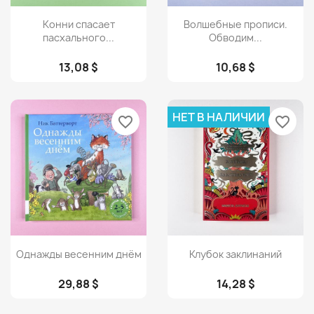
Просмотр
Просмотр


Конни спасает
Волшебные прописи.
пасхального...
Обводим...
13,08 $
10,68 $
НЕТ В НАЛИЧИИ
favorite_border
favorite_border
Просмотр
Просмотр


Однажды весенним днём
Клубок заклинаний
29,88 $
14,28 $