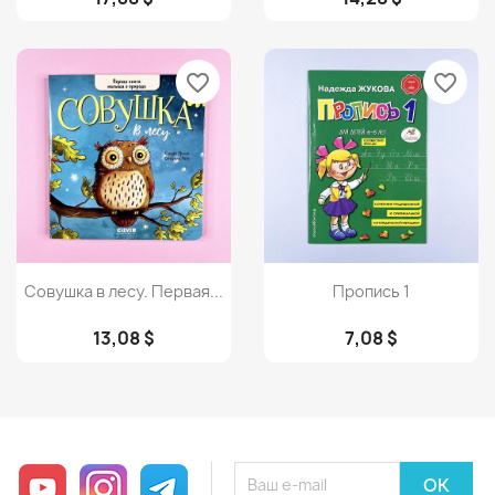
favorite_border
favorite_border
Просмотр
Просмотр


Совушка в лесу. Первая...
Пропись 1
13,08 $
7,08 $
YouTube
Instagram
Telegram