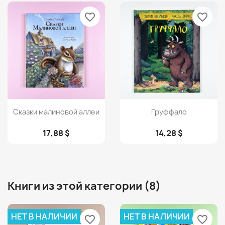
favorite_border
favorite_border
Просмотр
Просмотр


Сказки малиновой аллеи
Груффало
17,88 $
14,28 $
Книги из этой категории (8)
НЕТ В НАЛИЧИИ
НЕТ В НАЛИЧИИ
favorite_border
favorite_border