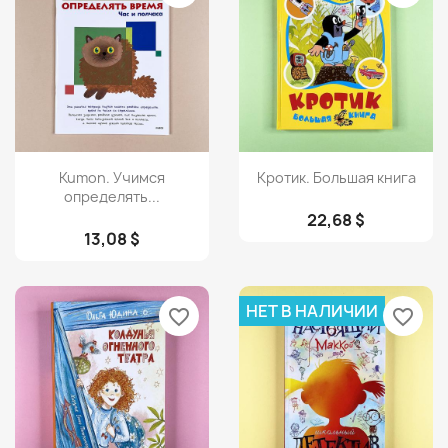
Просмотр
Просмотр


Kumon. Учимся
Кротик. Большая книга
определять...
22,68 $
13,08 $
НЕТ В НАЛИЧИИ
favorite_border
favorite_border