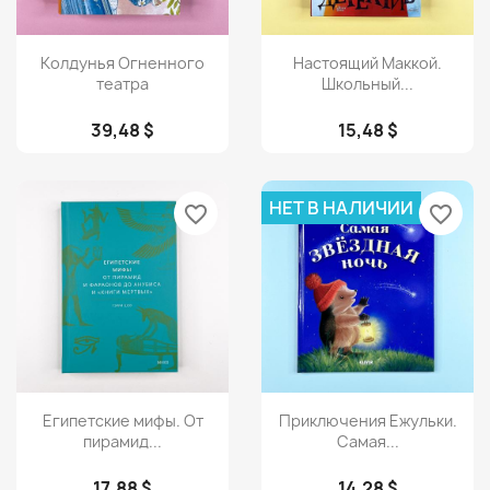
Просмотр
Просмотр


Колдунья Огненного
Настоящий Маккой.
театра
Школьный...
39,48 $
15,48 $
НЕТ В НАЛИЧИИ
favorite_border
favorite_border
Просмотр
Просмотр


Египетские мифы. От
Приключения Ежульки.
пирамид...
Самая...
17,88 $
14,28 $