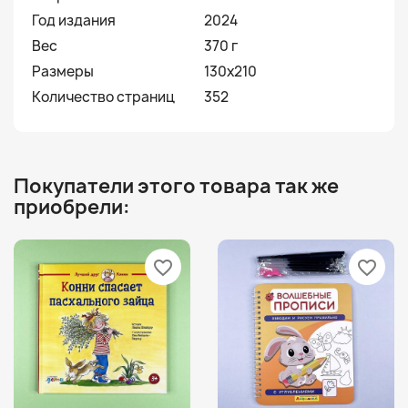
Год издания
2024
Вес
370 г
Размеры
130x210
Количество страниц
352
Покупатели этого товара так же
приобрели:
favorite_border
favorite_border