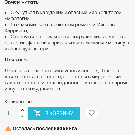
Зачем читать
Окунуться в чарующий и опасный мир кельтской
мифологии;
Познакомиться с дебютным романом Мишель
Харрисон;
Отвлечься от реальности, погрузившись в мир, где
детектив, фэнтези и приключения смешаны в мрачную
и зловещую историю.
Для кого
Для фанатов кельтских мифов и легенд. Тех, кто
хочет сбежать от повседневности в мир, полный
таинственного и неизведанного, и тех, кто не прочь
испугаться и удивиться.
Количество

favorite_border
В КОРЗИНУ

Осталась последняя книга