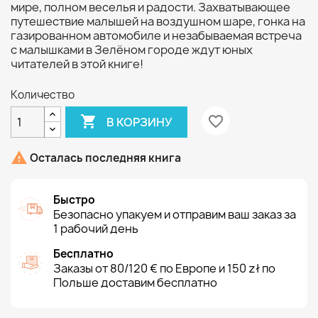
мире, полном веселья и радости. Захватывающее
путешествие малышей на воздушном шаре, гонка на
газированном автомобиле и незабываемая встреча
с малышками в Зелёном городе ждут юных
читателей в этой книге!
Количество

favorite_border
В КОРЗИНУ

Осталась последняя книга
Быстро
Безопасно упакуем и отправим ваш заказ за
1 рабочий день
Бесплатно
Заказы от 80/120 € по Европе и 150 zł по
Польше доставим бесплатно