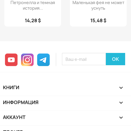
Просмотр
Просмотр


Петронелла и темная
Маленькая фея не может
история...
уснуть
14,28 $
15,48 $
YouTube
Instagram
Telegram
КНИГИ

ИНФОРМАЦИЯ

АККАУНТ
