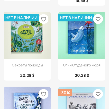
15,48 $
НЕТ В НАЛИЧИИ
НЕТ В НАЛИЧИИ
favorite_border
favorite_border
Просмотр
Просмотр


Секреты природы
Огни Студеного моря
20,28 $
20,28 $
-30%
favorite_border
favorite_border