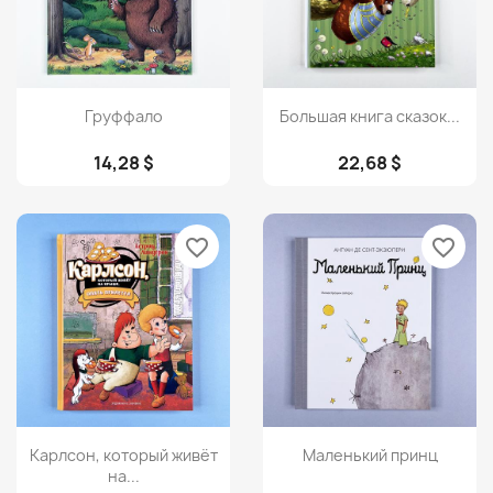
Просмотр
Просмотр


Груффало
Большая книга сказок...
14,28 $
22,68 $
favorite_border
favorite_border
Просмотр
Просмотр


Карлсон, который живёт
Маленький принц
на...