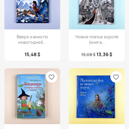
Просмотр
Просмотр


Вверх и вниз по
Новое платье короля
новогодней...
(книга...
15,48 $
13,36 $
19,08 $
favorite_border
favorite_border