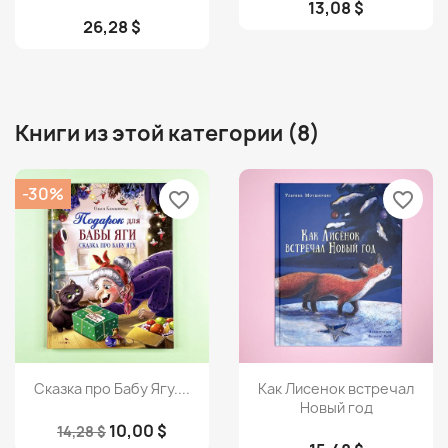
13,08 $
26,28 $
Книги из этой категории (8)
-30%
favorite_border
favorite_border
Просмотр
Просмотр


Сказка про Бабу Ягу....
Как Лисенок встречал
Новый год
10,00 $
14,28 $