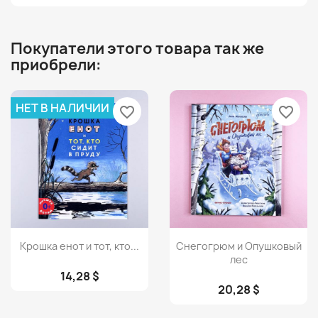
Покупатели этого товара так же
приобрели:
НЕТ В НАЛИЧИИ
favorite_border
favorite_border
Просмотр
Просмотр


Крошка енот и тот, кто...
Снегогрюм и Опушковый
лес
14,28 $
20,28 $