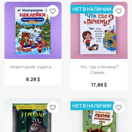
НЕТ В НАЛИЧИИ
favorite_border
favorite_border
Просмотр
Просмотр


Новогодние чудеса....
Что, где и почему?
Самые...
8,28 $
17,88 $
НЕТ В НАЛИЧИИ
favorite_border
favorite_border