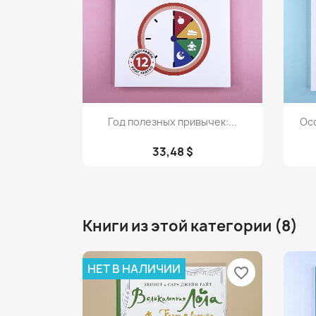
Просмотр

Год полезных привычек:...
Осо
33,48 $
Книги из этой категории (8)
НЕТ В НАЛИЧИИ
favorite_border