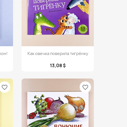
Просмотр

кон!
Как овечка поверила тигрёнку
13,08 $
favorite_border
favorite_border