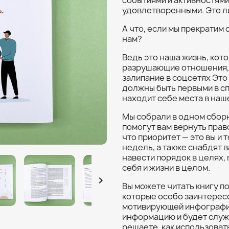
событиями и активностями
удовлетворенными. Это л
А что, если мы прекратим
нам?
Ведь это наша жизнь, кот
разрушающие отношения,
залипание в соцсетях Это
должны быть первыми в сп
находит себе места в наш
Мы собрали в одном сборн
помогут вам вернуть прав
что приоритет — это вы и 
недель, а также снабдят 
навести порядок в целях, 
себя и жизни в целом.

Вы можете читать книгу п
которые особо заинтерес
мотивирующей инфографик
информацию и будет служ
решаете, как использоват