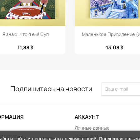
Просмотр
Просмотр


Я знаю, что я ем! Суп
Маленькое Привидение (ил
11,88 $
13,08 $
Подпишитесь на новости
ОРМАЦИЯ
АККАУНТ
Личные данные
ия оплаты
История заказов
работы сайта и персональных рекомендаций. Продолжая пользо