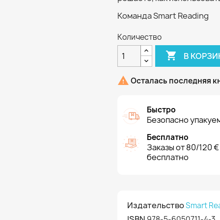
Команда Smart Reading
Количество

В КОРЗИ

Осталась последняя к
Быстро
Безопасно упакуем
Бесплатно
Заказы от 80/120 €
бесплатно
Издательство
Smart Re
ISBN
978-5-6050711-4-3