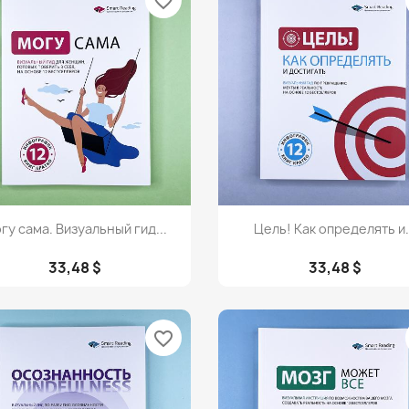
favorite_border
Просмотр
Просмотр


гу сама. Визуальный гид...
Цель! Как определять и.
33,48 $
33,48 $
favorite_border