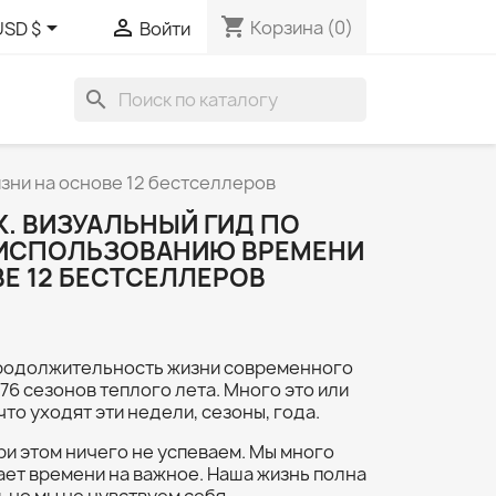
shopping_cart


Корзина
(0)
USD $
Войти
search
зни на основе 12 бестселлеров
. ВИЗУАЛЬНЫЙ ГИД ПО
ИСПОЛЬЗОВАНИЮ ВРЕМЕНИ
Е 12 БЕСТСЕЛЛЕРОВ
продолжительность жизни современного
 76 сезонов теплого лета. Много это или
что уходят эти недели, сезоны, года.
при этом ничего не успеваем. Мы много
тает времени на важное. Наша жизнь полна