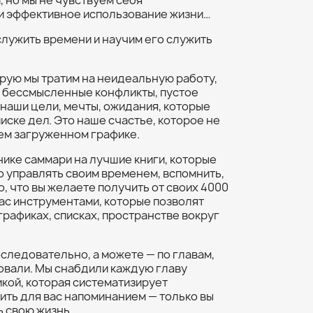
, но мы не чувствуем себя
и эффективное использование жизни…
 служить времени и научим его служить
орую мы тратим на неидеальную работу,
 бессмысленные конфликты, пустое
 наши цели, мечты, ожидания, которые
иске дел. Это наше счастье, которое не
ем загруженном графике.
ике саммари на лучшие книги, которые
о управлять своим временем, вспомнить,
то, что вы желаете получить от своих 4000
вас инструментами, которые позволят
графиках, списках, пространстве вокруг
оследовательно, а можете — по главам,
овали. Мы снабдили каждую главу
ой, которая систематизирует
ить для вас напоминанием — только вы
ь свою жизнь.