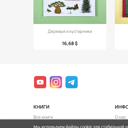
Просмотр

Деревья и кустарники
16,68 $
YouTube
Instagram
Telegram
КНИГИ
ИНФ
Все книги
О нас
Бестселлеры
Услов
Мы используем файлы cookie для стабильной 