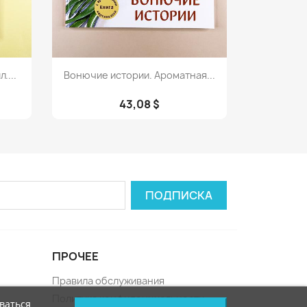
Просмотр

....
Вонючие истории. Ароматная...
43,08 $
ПРОЧЕЕ
Правила обслуживания
Политика конфиденциальности
ваться