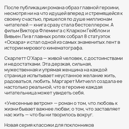
После публикации романа образ главной героини,
несмотря ни на что идущей вперед и стремящейся к
своему счастью, пришелся по душе миллионам
читателей — книга сразу стала бестселлером. А
фильм Виктора Флеминга с Кларком Гейблом и
Вивьен Ли в главных ролях собрал 8 статуэток
«Оскара» и стал одной из самых знаменитых лент в
истории мирового кинематографа.
Скарлетт О'Хара — живой человек, с достоинствами
и недостатками. Эта дерзкая, сильная,
мужественная и упрямая женщина на каждой
странице испытывает неустанное желание жить,
радоваться, любить. Маргарет Митчелл создала ее
настолько реальной, что в героине каждая
читательница может увидеть себя.
«Унесенные ветром» — роман о том, что любовь к
жизни бывает важнее любви; о том, что заставляет
нас жить — что бы ни творилось вокруг.
Новая серия классики для поклонников