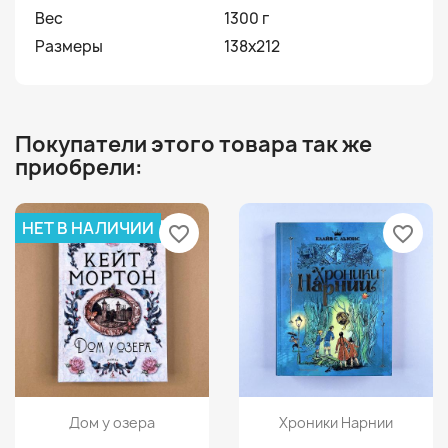
Вес
1300 г
Размеры
138x212
Покупатели этого товара так же
приобрели:
НЕТ В НАЛИЧИИ
favorite_border
favorite_border
Просмотр
Просмотр


Дом у озера
Хроники Нарнии