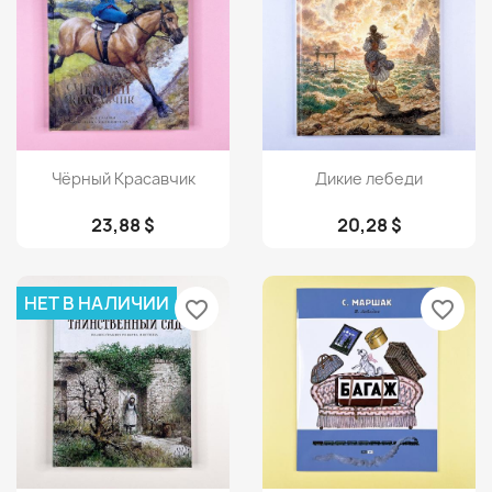
Просмотр
Просмотр


Чёрный Красавчик
Дикие лебеди
23,88 $
20,28 $
НЕТ В НАЛИЧИИ
favorite_border
favorite_border