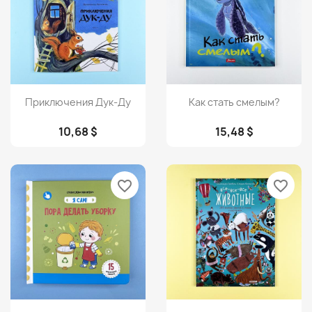
Просмотр
Просмотр


Приключения Дук-Ду
Как стать смелым?
10,68 $
15,48 $
favorite_border
favorite_border