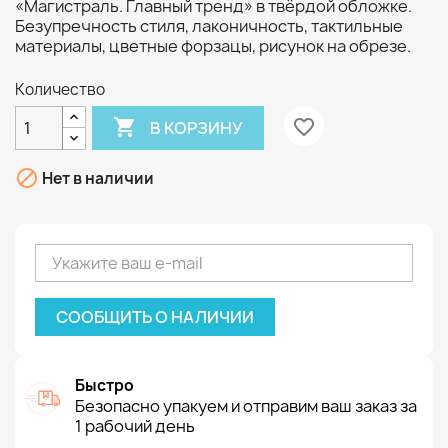
«Магистраль. Главный тренд» в твёрдой обложке.
Безупречность стиля, лаконичность, тактильные
материалы, цветные форзацы, рисунок на обрезе.
Количество

favorite_border
В КОРЗИНУ

Нет в наличии
СООБЩИТЬ О НАЛИЧИИ
Быстро
Безопасно упакуем и отправим ваш заказ за
1 рабочий день