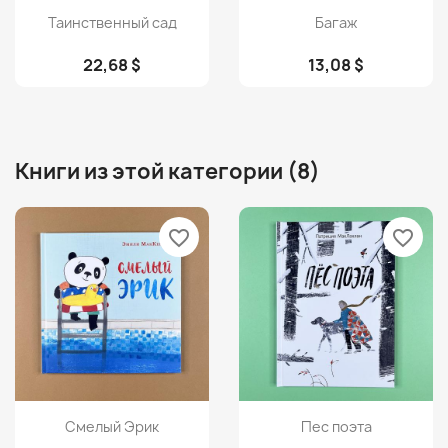
Просмотр
Просмотр


Таинственный сад
Багаж
22,68 $
13,08 $
Книги из этой категории (8)
favorite_border
favorite_border
Просмотр
Просмотр


Смелый Эрик
Пес поэта