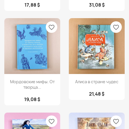
17,88 $
31,08 $
favorite_border
favorite_border
Просмотр
Просмотр


Мордовские мифы. От
Алиса в стране чудес
творца...
21,48 $
19,08 $
favorite_border
favorite_border