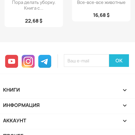
Просмотр
Просмотр


Пора делать уборку.
Все-все-все животные
Книга с...
16,68 $
22,68 $
YouTube
Instagram
Telegram
КНИГИ

ИНФОРМАЦИЯ

АККАУНТ
