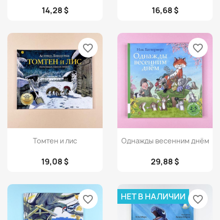
14,28 $
16,68 $
favorite_border
favorite_border
Просмотр
Просмотр


Томтен и лис
Однажды весенним днём
19,08 $
29,88 $
НЕТ В НАЛИЧИИ
favorite_border
favorite_border