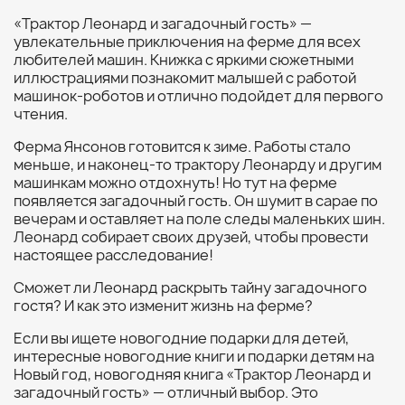
«Трактор Леонард и загадочный гость» —
увлекательные приключения на ферме для всех
любителей машин. Книжка с яркими сюжетными
иллюстрациями познакомит малышей с работой
машинок-роботов и отлично подойдет для первого
чтения.
Ферма Янсонов готовится к зиме. Работы стало
меньше, и наконец-то трактору Леонарду и другим
машинкам можно отдохнуть! Но тут на ферме
появляется загадочный гость. Он шумит в сарае по
вечерам и оставляет на поле следы маленьких шин.
Леонард собирает своих друзей, чтобы провести
настоящее расследование!
Сможет ли Леонард раскрыть тайну загадочного
гостя? И как это изменит жизнь на ферме?
Если вы ищете новогодние подарки для детей,
интересные новогодние книги и подарки детям на
Новый год, новогодняя книга «Трактор Леонард и
загадочный гость» — отличный выбор. Это