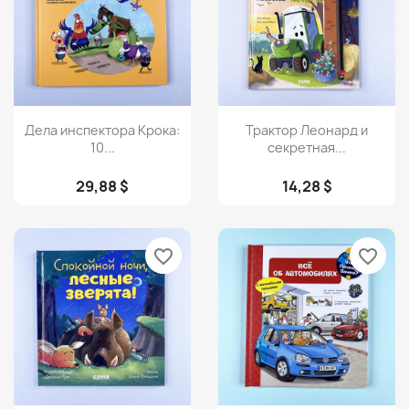
Просмотр
Просмотр


Дела инспектора Крока:
Трактор Леонард и
10...
секретная...
29,88 $
14,28 $
favorite_border
favorite_border