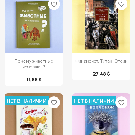
favorite_border
favorite_border
Просмотр
Просмотр


Почему животные
Финансист. Титан. Стоик
исчезают?
27,48 $
11,88 $
НЕТ В НАЛИЧИИ
НЕТ В НАЛИЧИИ
favorite_border
favorite_border