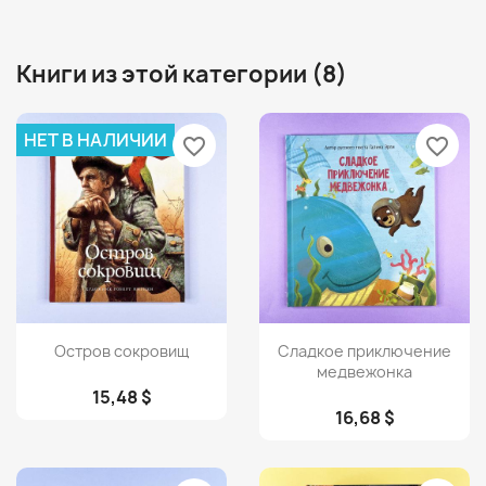
Книги из этой категории (8)
НЕТ В НАЛИЧИИ
favorite_border
favorite_border
Просмотр
Просмотр


Остров сокровищ
Сладкое приключение
медвежонка
15,48 $
16,68 $