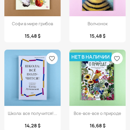
Просмотр
Просмотр


Софи в мире грибов
Волчонок
15,48 $
15,48 $
НЕТ В НАЛИЧИИ
favorite_border
favorite_border
Просмотр
Просмотр


Школа: все получится!...
Все-все-все о природе
14,28 $
16,68 $