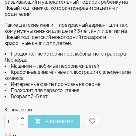
развивающий и увлекательный подарок ребенку на
Новый год, книжка, которая понравится детям и
родителям.
Такие детские книги — прекрасный вариант для тех,
кому нужны книжки для детей 3 лет, книги детям на
Новый год, детский новогодний подарок и
красочные книги для детей.
Продолжение истории про любопытного трактора
Леонарда
Машинки — любимые персонажи детей
Красочные динамичные иллюстрации с элементами
комикса
Интересные факты про жизнь на ферме
Подходит для первого чтения
Возраст 3‒5 лет
Количество

favorite_border
В КОРЗИНУ