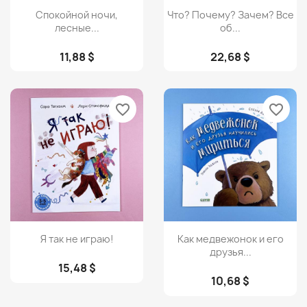
Просмотр
Просмотр


Спокойной ночи,
Что? Почему? Зачем? Все
лесные...
об...
11,88 $
22,68 $
favorite_border
favorite_border
Просмотр
Просмотр


Я так не играю!
Как медвежонок и его
друзья...
15,48 $
10,68 $