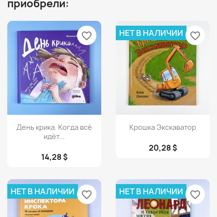
приобрели:
НЕТ В НАЛИЧИИ
favorite_border
favorite_border
Просмотр
Просмотр


День крика. Когда всё
Крошка Экскаватор
идёт...
20,28 $
14,28 $
НЕТ В НАЛИЧИИ
НЕТ В НАЛИЧИИ
favorite_border
favorite_border