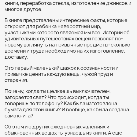
книги, переработка стекла, изготовление джинсов и
многое другое.
В книге представлены интересные факты, которые
откроют для ребенка невероятный мир,
участниками которого являемся мы все. Истории об
удивительных путешествиях вещей позволят по-
новому взглянуть на привычные предметы: сколько
времени и труда необходимо на их изготовление,
доставку.
Это первый маленький шажок к осознанности и
привычке ценить каждую вещь, чужой труд и
старания.
Почему, когда ты щелкаешь выключателем,
загорается свет? Что происходит, когда ты
говоришь по телефону? Как была изготовлена
бумага для этой книги? И вообще, как была создана
сама книга?
Об этом и о других ежедневных явлениях и
обыкновенных вещах ты узнаешь из книги. А еще