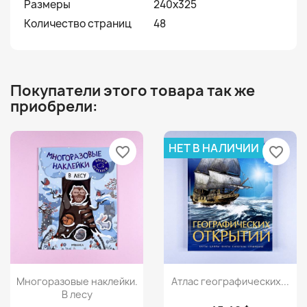
Размеры
240x325
Количество страниц
48
Покупатели этого товара так же
приобрели:
НЕТ В НАЛИЧИИ
favorite_border
favorite_border
Просмотр
Просмотр


Многоразовые наклейки.
Атлас географических...
В лесу