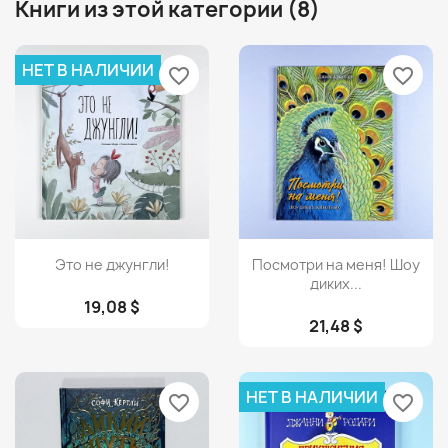
Книги из этой категории (8)
НЕТ В НАЛИЧИИ
favorite_border
favorite_border
Просмотр
Просмотр


Это не джунгли!
Посмотри на меня! Шоу
диких...
19,08 $
21,48 $
НЕТ В НАЛИЧИИ
favorite_border
favorite_border