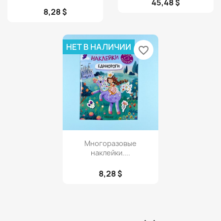
45,48 $
8,28 $
НЕТ В НАЛИЧИИ
favorite_border
Просмотр

Многоразовые
наклейки....
8,28 $