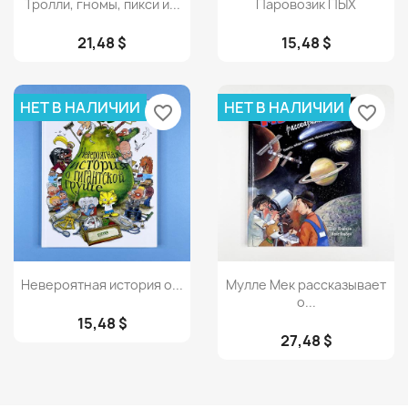


Тролли, гномы, пикси и...
Паровозик ПЫХ
21,48 $
15,48 $
НЕТ В НАЛИЧИИ
НЕТ В НАЛИЧИИ
favorite_border
favorite_border
Просмотр
Просмотр


Невероятная история о...
Мулле Мек рассказывает
о...
15,48 $
27,48 $