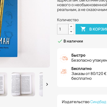
адресатам. Выполняя баб
нового о необыкновенной 
реальным, а не сказочным
Количество

В КОРЗИ

В наличии
Быстро
Безопасно упакуем
Бесплатно
Заказы от 80/120 €
бесплатно

Издательство
Синдбад