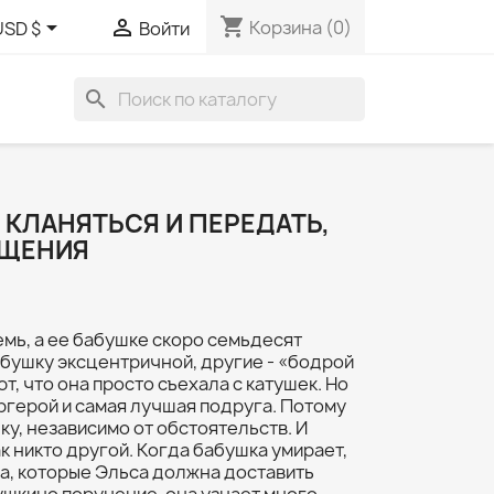
shopping_cart


Корзина
(0)
USD $
Войти
search
 КЛАНЯТЬСЯ И ПЕРЕДАТЬ,
ОЩЕНИЯ
мь, а ее бабушке скоро семьдесят
бушку эксцентричной, другие - «бодрой
т, что она просто съехала с катушек. Но
ргерой и самая лучшая подруга. Потому
ку, независимо от обстоятельств. И
к никто другой. Когда бабушка умирает,
а, которые Эльса должна доставить