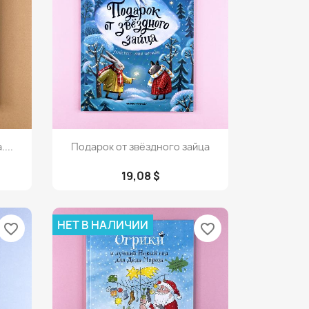
Просмотр

...
Подарок от звёздного зайца
19,08 $
НЕТ В НАЛИЧИИ
favorite_border
favorite_border