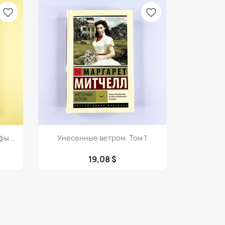
favorite_border
favorite_border
Просмотр

ы...
Унесенные ветром. Том 1
19,08 $