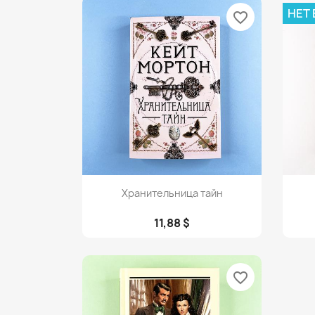
НЕТ
favorite_border
Просмотр

Хранительница тайн
11,88 $
favorite_border