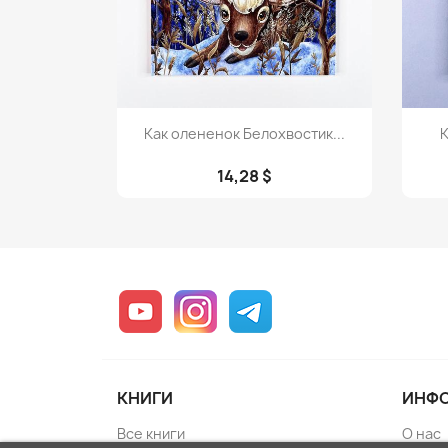
Просмотр

Как олененок Белохвостик...
К
14,28 $
YouTube
Instagram
Telegram
КНИГИ
ИНФ
Все книги
О нас