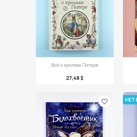
Просмотр

Всё о кролике Питере
27,48 $
НЕТ
favorite_border