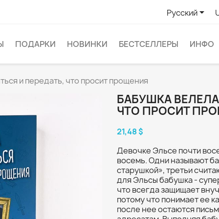

Русский
Ы
ПОДАРКИ
НОВИНКИ
БЕСТСЕЛЛЕРЫ
ИНФО
ться и передать, что просит прощения
БАБУШКА ВЕЛЕЛА
ЧТО ПРОСИТ ПР
21,48 $
Девочке Эльсе почти восе
восемь. Одни называют ба
старушкой», третьи считаю
для Эльсы бабушка - супе
что всегда защищает внуч
потому что понимает ее ка
после нее остаются письм