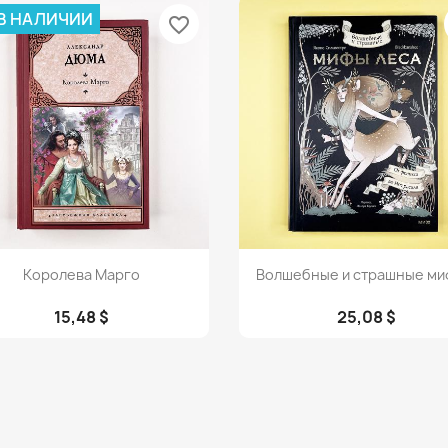
 В НАЛИЧИИ
favorite_border
Просмотр
Просмотр


Королева Марго
Волшебные и страшные миф
15,48 $
25,08 $