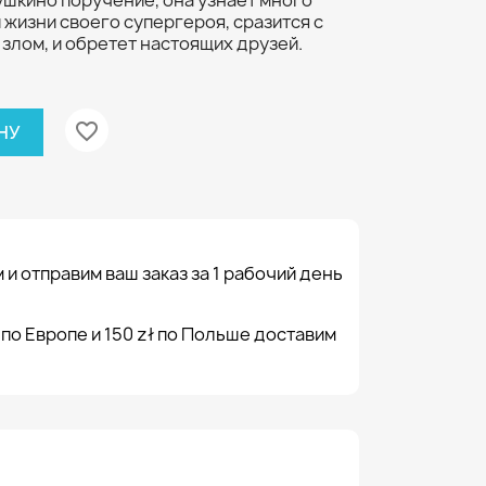
ушкино поручение, она узнает много
жизни своего супергероя, сразится с
 злом, и обретет настоящих друзей.
favorite_border
НУ
 и отправим ваш заказ за 1 рабочий день
 по Европе и 150 zł по Польше доставим