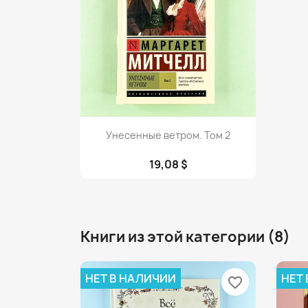
Просмотр

Унесенные ветром. Том 2
19,08 $
Книги из этой категории (8)
НЕТ В НАЛИЧИИ
НЕТ
favorite_border