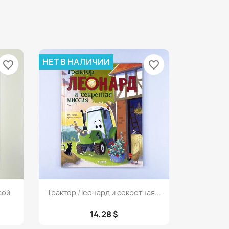
НЕТ В НАЛИЧИИ
favorite_border
favorite_border
Просмотр

сой
Трактор Леонард и секретная...
14,28 $