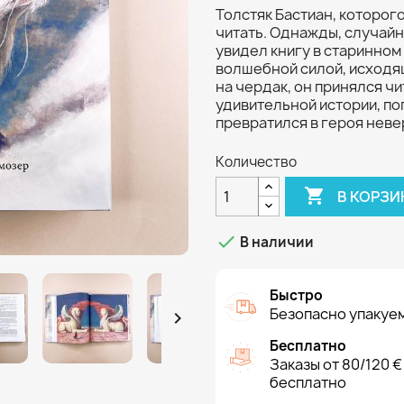
Толстяк Бастиан, которого
читать. Однажды, случайн
увидел книгу в старинном
волшебной силой, исходящ
на чердак, он принялся чи
удивительной истории, по
превратился в героя нев
Количество

В КОРЗИ

В наличии
Быстро
Безопасно упакуем

Бесплатно
Заказы от 80/120 €
бесплатно