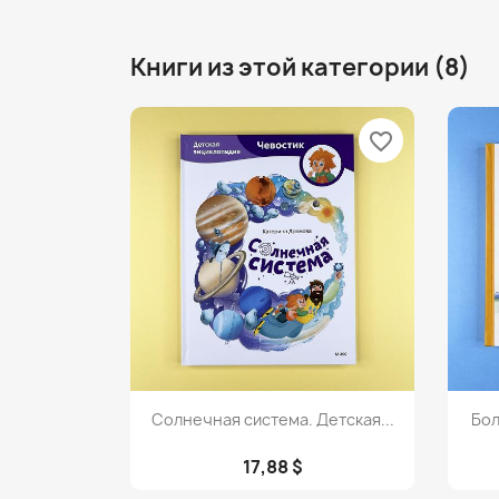
Книги из этой категории (8)
favorite_border
Просмотр

Солнечная система. Детская...
Бол
17,88 $