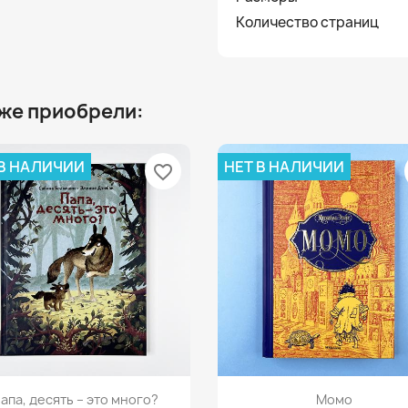
Количество страниц
 же приобрели:
 В НАЛИЧИИ
НЕТ В НАЛИЧИИ
favorite_border
Просмотр
Просмотр


апа, десять – это много?
Момо