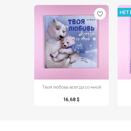
НЕТ
favorite_border
Просмотр

Твоя любовь всегда со мной
16,68 $