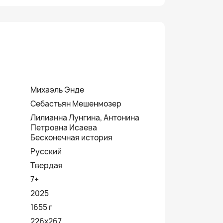
Михаэль Энде
Себастьян Мешенмозер
Лилианна Лунгина, Антонина
Петровна Исаева
Бесконечная история
Русский
Твердая
7+
2025
1655 г
226х267