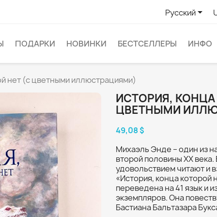

Русский
Ы
ПОДАРКИ
НОВИНКИ
БЕСТСЕЛЛЕРЫ
ИНФО
ой нет (с цветными иллюстрациями)
ИСТОРИЯ, КОНЦА 
ЦВЕТНЫМИ ИЛЛЮ
49,08 $
Михаэль Энде – один из 
второй половины ХХ века. 
удовольствием читают и в
«История, конца которой н
переведена на 41 язык и 
экземпляров. Она повест
Бастиана Бальтазара Букс