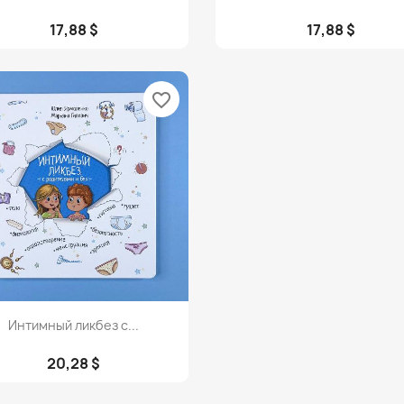
17,88 $
17,88 $
favorite_border
Просмотр

Интимный ликбез с...
20,28 $