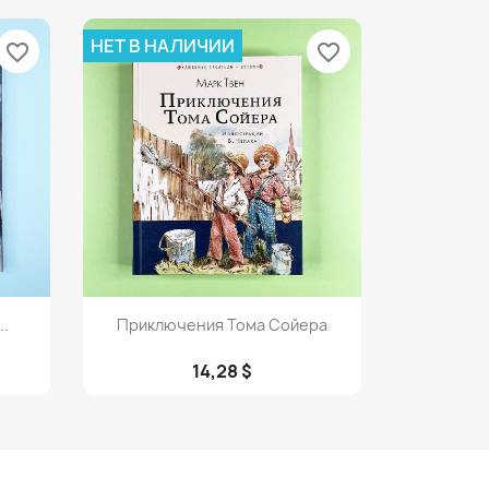
НЕТ В НАЛИЧИИ
favorite_border
favorite_border
Просмотр

..
Приключения Тома Сойера
14,28 $