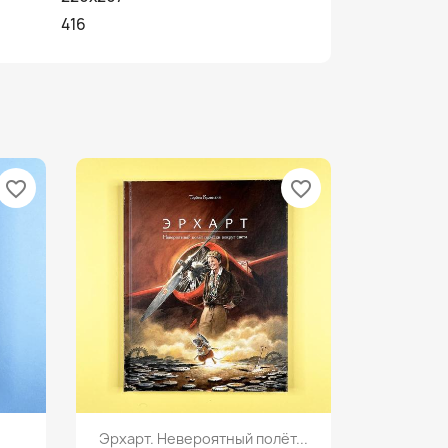
416
favorite_border
favorite_border
Просмотр

Эрхарт. Невероятный полёт...