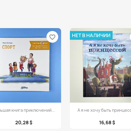
НЕТ В НАЛИЧИИ
favorite_border
Просмотр
Просмотр


ьшая книга приключений...
А я не хочу быть принцес
20,28 $
16,68 $