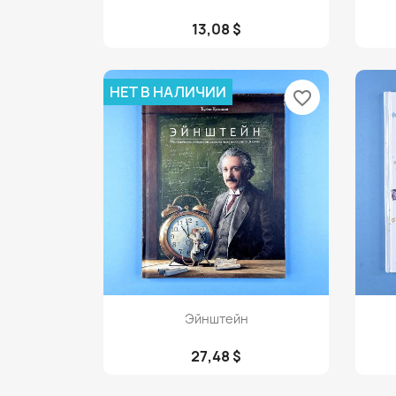
13,08 $
НЕТ В НАЛИЧИИ
favorite_border
Просмотр

Эйнштейн
27,48 $