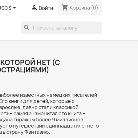
shopping_cart


Корзина
(0)
USD $
Войти
search
КОТОРОЙ НЕТ (С
СТРАЦИЯМИ)
наиболее известных немецких писателей
Его книги для детей, которые с
зрослые, давно стали классикой.
ет» – самая знаменитая его книга –
издана тиражом более 9 миллионов
вует о путешествии одиннадцатилетнего
а в страну Фантазию.