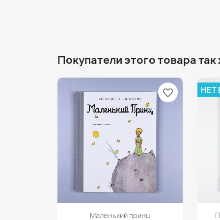
Покупатели этого товара так
НЕТ
favorite_border
Просмотр

Маленький принц
П