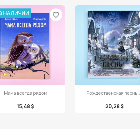
 В НАЛИЧИИ
favorite_border
Просмотр
Просмотр


Мама всегда рядом
Рождественская песнь..
15,48 $
20,28 $