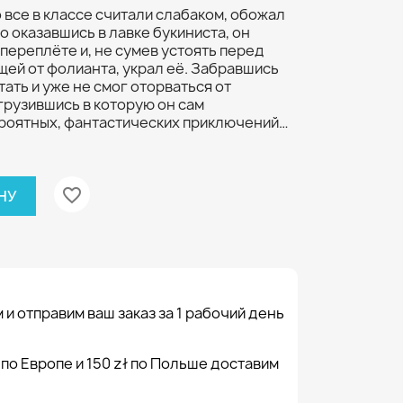
 все в классе считали слабаком, обожал
о оказавшись в лавке букиниста, он
 переплёте и, не сумев устоять перед
ей от фолианта, украл её. Забравшись
тать и уже не смог оторваться от
грузившись в которую он сам
ероятных, фантастических приключений…
favorite_border
НУ
 и отправим ваш заказ за 1 рабочий день
 по Европе и 150 zł по Польше доставим