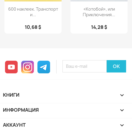
Просмотр
Просмотр


600 наклеек. Транспорт
«Котобой», или
и...
Приключения...
10,68 $
14,28 $
YouTube
Instagram
Telegram
КНИГИ

ИНФОРМАЦИЯ

АККАУНТ
