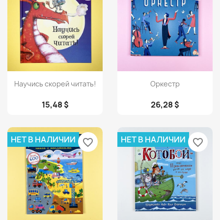
Просмотр
Просмотр


Научись скорей читать!
Оркестр
15,48 $
26,28 $
НЕТ В НАЛИЧИИ
НЕТ В НАЛИЧИИ
favorite_border
favorite_border