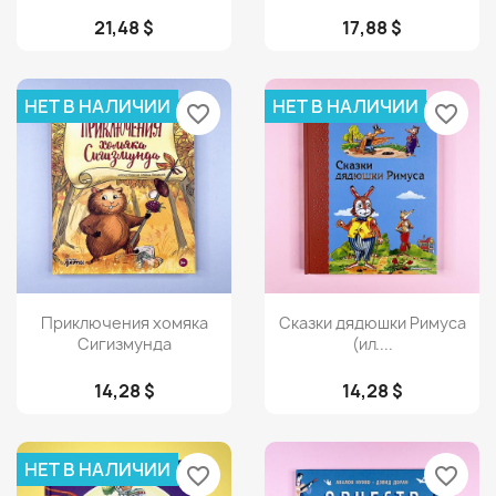
21,48 $
17,88 $
НЕТ В НАЛИЧИИ
НЕТ В НАЛИЧИИ
favorite_border
favorite_border
Просмотр
Просмотр


Приключения хомяка
Сказки дядюшки Римуса
Сигизмунда
(ил....
14,28 $
14,28 $
НЕТ В НАЛИЧИИ
favorite_border
favorite_border