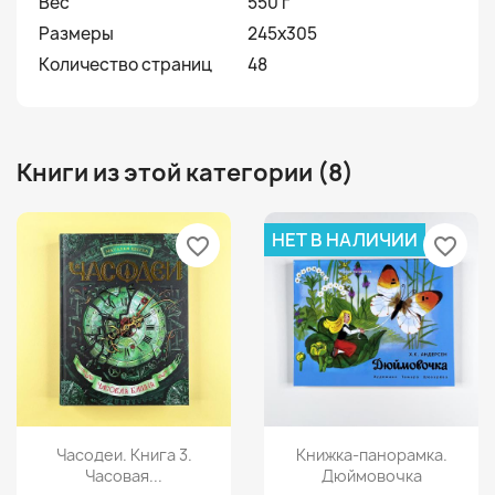
Вес
550 г
Размеры
245х305
Количество страниц
48
Книги из этой категории (8)
НЕТ В НАЛИЧИИ
favorite_border
favorite_border
Просмотр
Просмотр


Часодеи. Книга 3.
Книжка-панорамка.
Часовая...
Дюймовочка