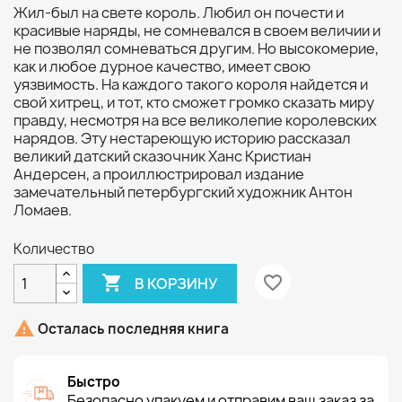
Жил-был на свете король. Любил он почести и
красивые наряды, не сомневался в своем величии и
не позволял сомневаться другим. Но высокомерие,
как и любое дурное качество, имеет свою
уязвимость. На каждого такого короля найдется и
свой хитрец, и тот, кто сможет громко сказать миру
правду, несмотря на все великолепие королевских
нарядов. Эту нестареющую историю рассказал
великий датский сказочник Ханс Кристиан
Андерсен, а проиллюстрировал издание
замечательный петербургский художник Антон
Ломаев.
Количество

favorite_border
В КОРЗИНУ

Осталась последняя книга
Быстро
Безопасно упакуем и отправим ваш заказ за