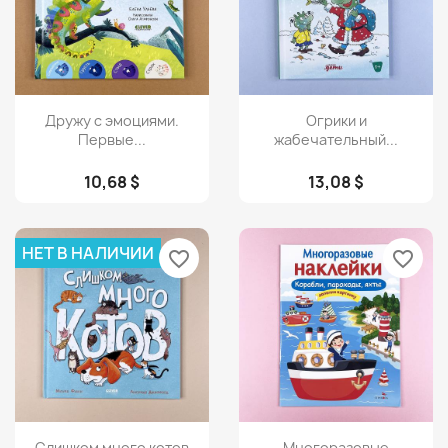
Просмотр
Просмотр


Дружу с эмоциями.
Огрики и
Первые...
жабечательный...
10,68 $
13,08 $
НЕТ В НАЛИЧИИ
favorite_border
favorite_border
Просмотр
Просмотр


Слишком много котов
Многоразовые