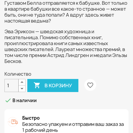
Густавом Белла отправляется к бабушке. Вот только
в квартире бабушки все какое-то странное — может
быть, они не туда попали? А вдруг здесь живет
настоящая ведьма?
Эва Эриксон — шведская художница и
писательница. Помимо собственных книг,
проиллюстрировала книги самых известных
шведских писателей. Лауреат множества премий, в
том числе премии Астрид Линдгрен и медали Эльзы
Бесков.
Количество

favorite_border
В КОРЗИНУ

В наличии
Быстро
Безопасно упакуем и отправим ваш заказ за
1 рабочий день