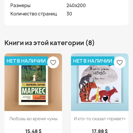
Размеры
240х200
Количество страниц
30
Книги из этой категории (8)
НЕТ В НАЛИЧИИ
НЕТ В НАЛИЧИИ
favorite_border
favorite_border
Просмотр
Просмотр


Любовь во время чумы
И кто-то сказал «привет»
15,48 $
17,88 $