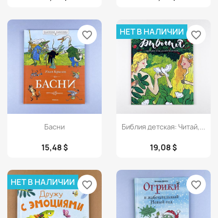
НЕТ В НАЛИЧИИ
favorite_border
favorite_border
Просмотр
Просмотр


Басни
Библия детская: Читай,...
15,48 $
19,08 $
НЕТ В НАЛИЧИИ
favorite_border
favorite_border