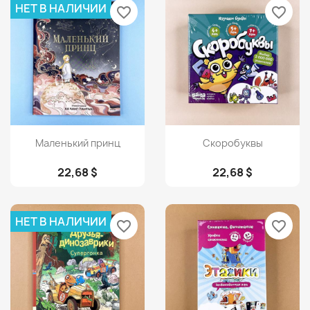
НЕТ В НАЛИЧИИ
favorite_border
favorite_border
Просмотр
Просмотр


Маленький принц
Скоробуквы
22,68 $
22,68 $
НЕТ В НАЛИЧИИ
favorite_border
favorite_border