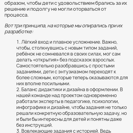
образом, чтобы дети с удовольствием брались за их
решение и подолгу не могли оторваться от
процесса.
Вот три принципа, на которые мы опирались при их
разработке:
Лёгкий вход и плавное усложнение. Важно,
чтобы, столкнувшись с новым типом заданий,
ребёнок не сомневался в своих силах, мог сам
делать «открытия» без подсказок взрослых.
Самостоятельно разобравшись с простыми
заданиями, дети с энтузиазмом переходят к
более сложным, которые теперь оказываются для
них вполне посильными.
Баланс дидактики и дизайна в оформлении. В
нашей команде над проектом одновременно
работали эксперты в педагогике, психологии,
инфографике и дизайне, чтобы задания не только
решали конкретную образовательную задачу, но
и были бы интересны для детей и понятны даже
без инструкций.
Вовлекающие задания с историей. Ведь