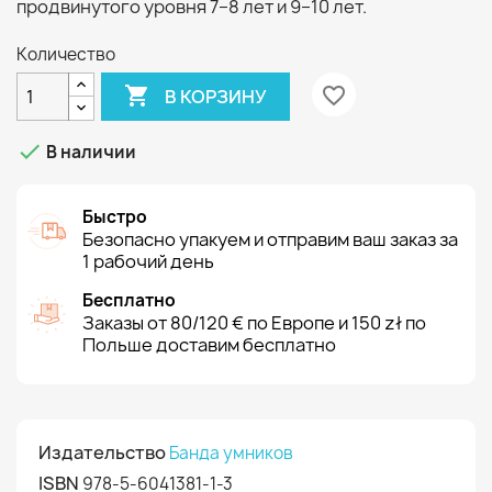
продвинутого уровня 7–8 лет и 9–10 лет.
Количество

favorite_border
В КОРЗИНУ

В наличии
Быстро
Безопасно упакуем и отправим ваш заказ за
1 рабочий день
Бесплатно
Заказы от 80/120 € по Европе и 150 zł по
Польше доставим бесплатно
Издательство
Банда умников
ISBN
978-5-6041381-1-3