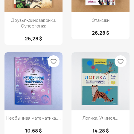
Просмотр
Просмотр


Друзья-динозаврики.
Этажики
Супергонка
26,28 $
26,28 $
favorite_border
favorite_border
Просмотр
Просмотр


Необычная математика....
Логика. Учимся...
10,68 $
14,28 $