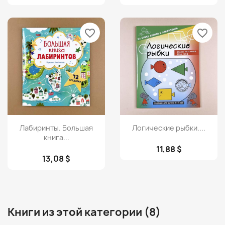
favorite_border
favorite_border
Просмотр
Просмотр


Лабиринты. Большая
Логические рыбки....
книга...
11,88 $
13,08 $
Книги из этой категории (8)