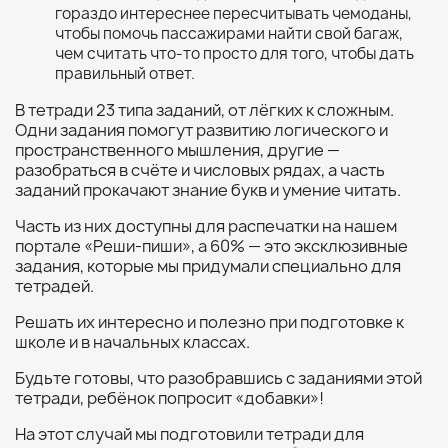
гораздо интереснее пересчитывать чемоданы,
чтобы помочь пассажирами найти свой багаж,
чем считать что-то просто для того, чтобы дать
правильный ответ.
В тетради 23 типа заданий, от лёгких к сложным.
Одни задания помогут развитию логического и
пространственного мышления, другие —
разобраться в счёте и числовых рядах, а часть
заданий прокачают знание букв и умение читать.
Часть из них доступны для распечатки на нашем
портале «Реши-пиши», а 60% — это эксклюзивные
задания, которые мы придумали специально для
тетрадей.
Решать их интересно и полезно при подготовке к
школе и в начальных классах.
Будьте готовы, что разобравшись с заданиями этой
тетради, ребёнок попросит «добавки»!
На этот случай мы подготовили тетради для