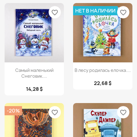
НЕТ В НАЛИЧИИ
favorite_border
favorite_border
Просмотр
Просмотр


Самый маленький
В лесу родилась елочка....
Снеговик....
22,68 $
14,28 $
-20%
favorite_border
favorite_border