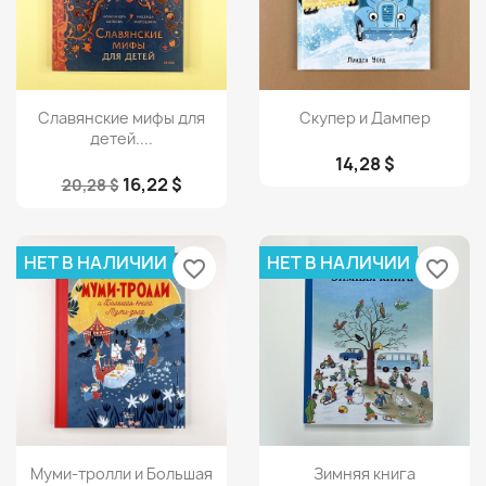
Просмотр
Просмотр


Славянские мифы для
Скупер и Дампер
детей....
14,28 $
16,22 $
20,28 $
НЕТ В НАЛИЧИИ
НЕТ В НАЛИЧИИ
favorite_border
favorite_border
Просмотр
Просмотр


Муми-тролли и Большая
Зимняя книга