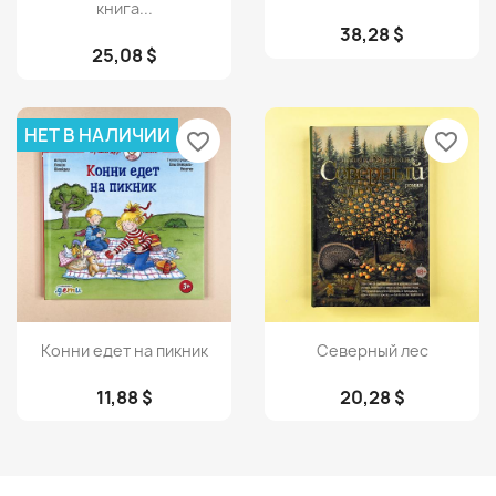
книга...
38,28 $
25,08 $
НЕТ В НАЛИЧИИ
favorite_border
favorite_border
Просмотр
Просмотр


Конни едет на пикник
Северный лес
11,88 $
20,28 $