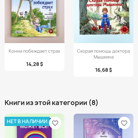
Просмотр
Просмотр


Конни побеждает страх
Скорая помощь доктора
Мышкина
14,28 $
16,68 $
Книги из этой категории (8)
НЕТ В НАЛИЧИИ
favorite_border
favorite_border