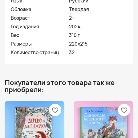
Язык
Русский
Обложка
Твердая
Возраст
2+
Год издания
2024
Вес
310 г
Размеры
220х215
Количество страниц
32
Покупатели этого товара так же
приобрели:
favorite_border
favorite_border