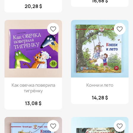
16,68 $
20,28 $
favorite_border
favorite_border
Просмотр
Просмотр


Как овечка поверила
Конни и лето
тигрёнку
14,28 $
13,08 $
favorite_border
favorite_border