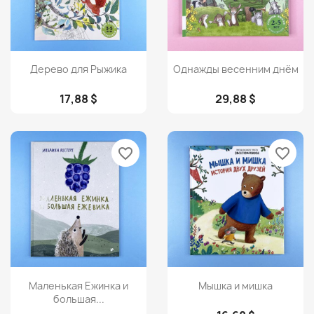
Просмотр
Просмотр


Дерево для Рыжика
Однажды весенним днём
17,88 $
29,88 $
favorite_border
favorite_border
Просмотр
Просмотр


Маленькая Ежинка и
Мышка и мишка
большая...