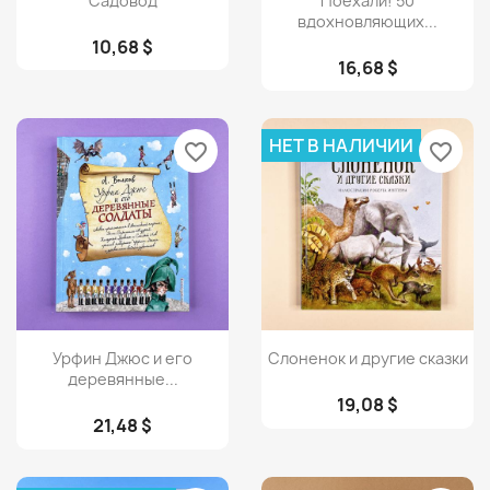
Садовод
Поехали! 50
вдохновляющих...
10,68 $
16,68 $
НЕТ В НАЛИЧИИ
favorite_border
favorite_border
Просмотр
Просмотр


Урфин Джюс и его
Слоненок и другие сказки
деревянные...
19,08 $
21,48 $