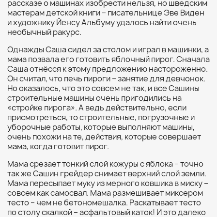
рассказе о машинах изобрести нельзя, но шведским
мастерам детской книги – писательнице Эве Виден
и художнику Йенсу Альбуму удалось найти очень
необычный ракурс.
Однажды Саша сидел за столом и играл в машинки, а
мама позвала его готовить яблочный пирог. Сначала
Саша отнёсся к этому предложению настороженно.
Он считал, что печь пироги – занятие для девчонок.
Но оказалось, что это совсем не так, и все Сашины
строительные машины очень пригодились на
«стройке пирога». А ведь действительно, если
присмотреться, то строительные, погрузочные и
уборочные работы, которые выполняют машины,
очень похожи на те, действия, которые совершает
мама, когда готовит пирог.
Мама срезает тонкий слой кожуры с яблока – точно
так же Сашин грейдер снимает верхний слой земли.
Мама пересыпает муку из мерного ковшика в миску –
совсем как самосвал. Мама размешивает миксером
тесто – чем не бетономешалка. Раскатывает тесто
по столу скалкой – асфальтовый каток! И это далеко