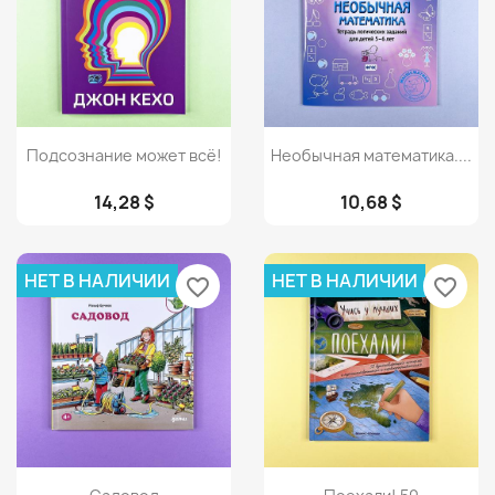
Просмотр
Просмотр


Подсознание может всё!
Необычная математика....
14,28 $
10,68 $
НЕТ В НАЛИЧИИ
НЕТ В НАЛИЧИИ
favorite_border
favorite_border
Просмотр
Просмотр

