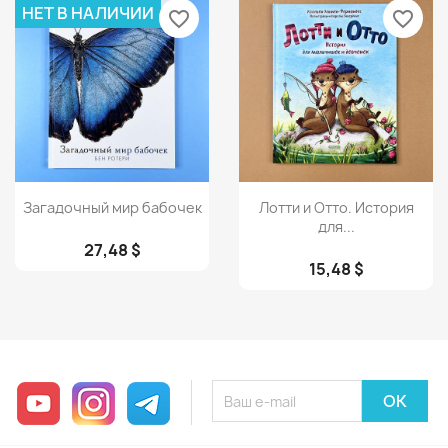
НЕТ В НАЛИЧИИ
favorite_border
favorite_border
Просмотр
Просмотр


Загадочный мир бабочек
Лотти и Отто. История
для...
27,48 $
15,48 $
YouTube
Instagram
Telegram