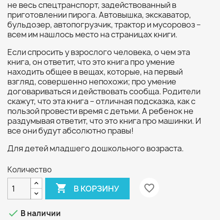
не весь спецтранспорт, задействованный в
приготовлении пирога. Автовышка, экскаватор,
бульдозер, автопогрузчик, трактор и мусоровоз –
всем им нашлось место на страницах книги.
Если спросить у взрослого человека, о чем эта
книга, он ответит, что это книга про умение
находить общее в вещах, которые, на первый
взгляд, совершенно непохожи; про умение
договариваться и действовать сообща. Родители
скажут, что эта книга – отличная подсказка, как с
пользой провести время с детьми. А ребенок не
раздумывая ответит, что это книга про машинки. И
все они будут абсолютно правы!
Для детей младшего дошкольного возраста.
Количество

favorite_border
В КОРЗИНУ

В наличии