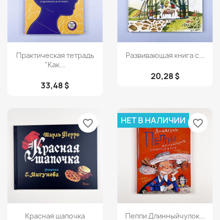
Просмотр
Просмотр


Практическая тетрадь
Развивающая книга с...
"Как...
20,28 $
33,48 $
НЕТ В НАЛИЧИИ
favorite_border
favorite_border
Просмотр
Просмотр


Красная шапочка
Пеппи Длинныйчулок...