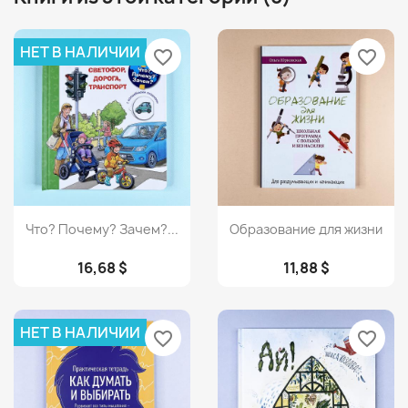
НЕТ В НАЛИЧИИ
favorite_border
favorite_border
Просмотр
Просмотр


Что? Почему? Зачем?...
Образование для жизни
16,68 $
11,88 $
НЕТ В НАЛИЧИИ
favorite_border
favorite_border