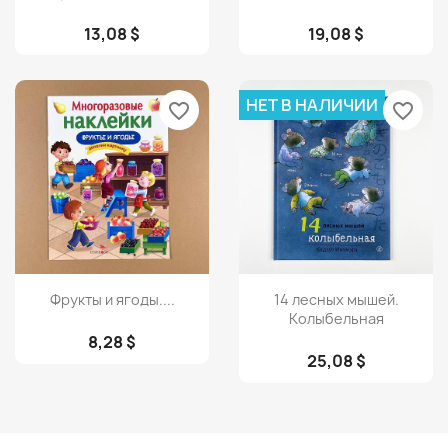
13,08 $
19,08 $
НЕТ В НАЛИЧИИ
favorite_border
favorite_border
Просмотр
Просмотр


Фрукты и ягоды....
14 лесных мышей.
Колыбельная
8,28 $
25,08 $