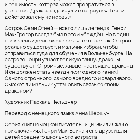
и решимость, которая может превратиться в
упорство. Дракон вздохнул и отвернулся. Генри
действовал ему на нервы.»
Остров Семи Огней — всего лишь легенда. Генри
Мак-Грегор всегда был в этом убеждён. Но в один
прекрасный день оказалось, что это не так. Остров
реально существует, и мальчик избран, чтобы
отправиться туда для обучения в Волькенбурге. На
острове Генри узнаёт великую тайну: драконы
существуют! Огромные, живые, настоящие драконы!
И он должен стать наездником одного из них!
Самого огромного, самого вредного и сварливого.
Сможет ли мальчик установить связь со своим
драконом?
Художник Паскаль Нёльднер
Перевод с немецкого языка Анна Шершун
Серия книг немецкой писательницы Эмили Скай о
приключениях Генри Мак-Бейна и его друзей для
детей среднего школьного возраста