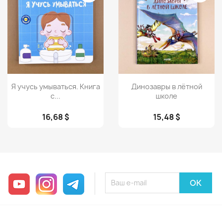
Просмотр
Просмотр


Я учусь умываться. Книга
Динозавры в лётной
с...
школе
16,68 $
15,48 $
YouTube
Instagram
Telegram