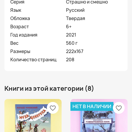
Серия
Страшно и смешно
Язык
Русский
Обложка
Твердая
Возраст
6+
Год издания
2021
Вес
560 г
Размеры
222x167
Количество страниц
208
Книги из этой категории (8)
НЕТ В НАЛИЧИИ
favorite_border
favorite_border