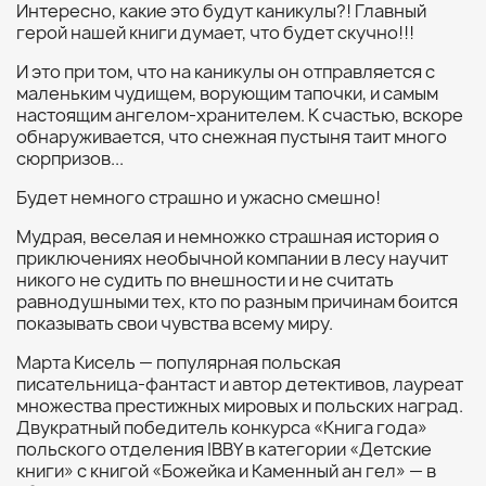
Интересно, какие это будут каникулы?! Главный
герой нашей книги думает, что будет скучно!!!
И это при том, что на каникулы он отправляется с
маленьким чудищем, ворующим тапочки, и самым
настоящим ангелом-хранителем. К счастью, вскоре
обнаруживается, что снежная пустыня таит много
сюрпризов...
Будет немного страшно и ужасно смешно!
Мудрая, веселая и немножко страшная история о
приключениях необычной компании в лесу научит
никого не судить по внешности и не считать
равнодушными тех, кто по разным причинам боится
показывать свои чувства всему миру.
Марта Кисель — популярная польская
писательница-фантаст и автор детективов, лауреат
множества престижных мировых и польских наград.
Двукратный победитель конкурса «Книга года»
польского отделения IBBY в категории «Детские
книги» с книгой «Божейка и Каменный ан гел» — в