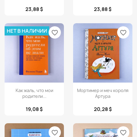
23,88 $
23,88 $
НЕТ В НАЛИЧИИ
favorite_border
favorite_border
Просмотр
Просмотр


Как жаль, что мои
Мортимер и меч короля
родители...
Артура
19,08 $
20,28 $
favorite_border
favorite_border