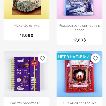
Просмотр
Просмотр


Муха-Цокотуха
Рождественская песнь в
прозе
13,08 $
17,88 $
НЕТ В НАЛИЧИИ
favorite_border
favorite_border
Просмотр
Просмотр


Как это работает?...
Снежная сестрёнка