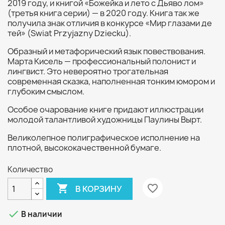
2019 году, и книгой «Божейка и лето с Дьяво лом»
(третья книга серии) — в 2020 году. Книга так же
получила знак отличия в конкурсе «Мир глазами де
тей» (Swiat Przyjazny Dziecku).
Образный и метафорический язык повествования.
Марта Кисель — профессиональный полонист и
лингвист. Это невероятно трогательная
современная сказка, наполненная тонким юмором и
глубоким смыслом.
Особое очарование книге придают иллюстрации
молодой талантливой художницы Паулины Вырт.
Великолепное полиграфическое исполнение на
плотной, высококачественной бумаге.
Количество

favorite_border
В КОРЗИНУ

В наличии