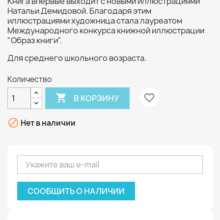
Книга впервые выходит с новыми иллюстрациями
Натальи Демидовой. Благодаря этим
иллюстрациями художница стала лауреатом
Международного конкурса книжной иллюстрации
"Образ книги".
Для среднего школьного возраста.
Количество

favorite_border
В КОРЗИНУ

Нет в наличии
СООБЩИТЬ О НАЛИЧИИ