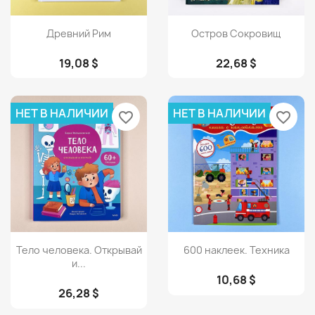
Просмотр
Просмотр


Древний Рим
Остров Сокровищ
19,08 $
22,68 $
НЕТ В НАЛИЧИИ
НЕТ В НАЛИЧИИ
favorite_border
favorite_border
Просмотр
Просмотр


Тело человека. Открывай
600 наклеек. Техника
и...
10,68 $
26,28 $