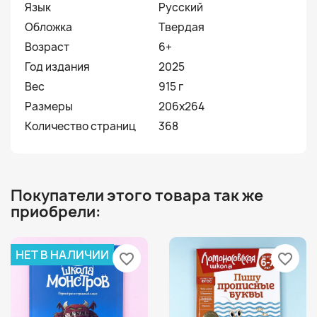
Язык
Русский
Обложка
Твердая
Возраст
6+
Год издания
2025
Вес
915 г
Размеры
206х264
Количество страниц
368
Покупатели этого товара так же
приобрели:
НЕТ В НАЛИЧИИ
favorite_border
favorite_border