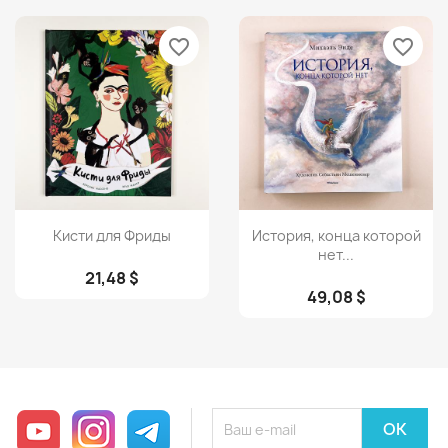
favorite_border
favorite_border
Просмотр
Просмотр


Кисти для Фриды
История, конца которой
нет...
21,48 $
49,08 $
YouTube
Instagram
Telegram