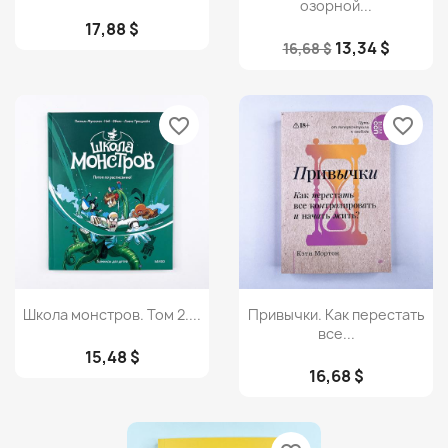
озорной...
17,88 $
13,34 $
16,68 $
favorite_border
favorite_border
Просмотр
Просмотр


Школа монстров. Том 2....
Привычки. Как перестать
все...
15,48 $
16,68 $