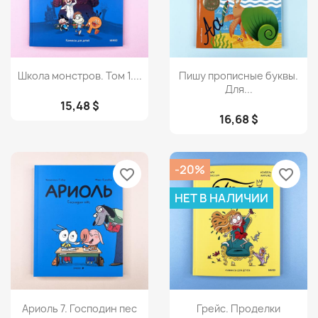
Просмотр
Просмотр


Школа монстров. Том 1....
Пишу прописные буквы.
Для...
15,48 $
16,68 $
-20%
favorite_border
favorite_border
НЕТ В НАЛИЧИИ
Просмотр
Просмотр


Ариоль 7. Господин пес
Грейс. Проделки