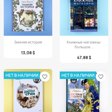
Просмотр
Просмотр


Зимняя история
Книжные магазины:
большое...
13,08 $
47,88 $
НЕТ В НАЛИЧИИ
НЕТ В НАЛИЧИИ
favorite_border
favorite_border