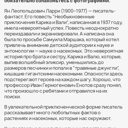
обязательно ознакомьтесь с фотографиями.
Ян Леопольдович Ларри (1900–1977) — писатель-
фантаст. Его повесть "Необыкновенные
приключения Карика и Вали", написанная в 1937 году,
имела невероятный успех. Повесть неоднократно
переиздавали и экранизировали. А написана она
была по просьбе Самуила Маршака, который хотел
привлечь внимание детской аудитории к науке и
энтомологии — науке о насекомых. Это невероятная
история про брата и сестру, Карика и Валю, которые,
выпив волшебный эликсир, уменьшились до
размеров песчинки и попали в "травяные джунгли",
кишащие гигантскими насекомыми. Опасности здесь
подстерегают героев на каждом шагу. Хорошо, что
профессор Иван Гермогенович Енотов сразу понял,
что произошло с ребятами и отправился на их
поиски.
В увлекательной приключенческой форме писатель
рассказывает много любопытных фактов о
растениях и насекомых, которые нас окружают.