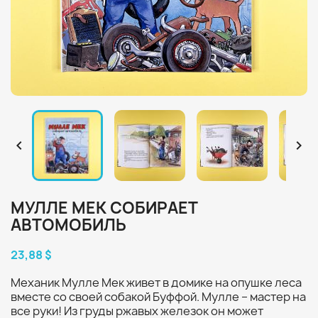


МУЛЛЕ МЕК СОБИРАЕТ
АВТОМОБИЛЬ
23,88 $
Механик Мулле Мек живет в домике на опушке леса
вместе со своей собакой Буффой. Мулле – мастер на
все руки! Из груды ржавых железок он может