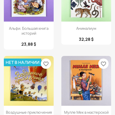
Просмотр
Просмотр


Альфи. Большая книга
Анималиум
историй
32,28 $
23,88 $
НЕТ В НАЛИЧИИ
favorite_border
favorite_border
Просмотр
Просмотр


Воздушные приключения
Мулле Мек в мастерской