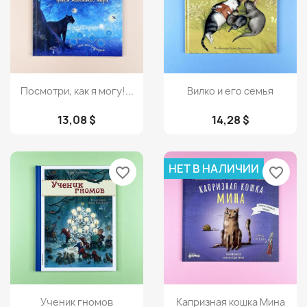
Просмотр
Просмотр


Посмотри, как я могу!...
Вилко и его семья
13,08 $
14,28 $
НЕТ В НАЛИЧИИ
favorite_border
favorite_border
Просмотр
Просмотр


Ученик гномов
Капризная кошка Мина