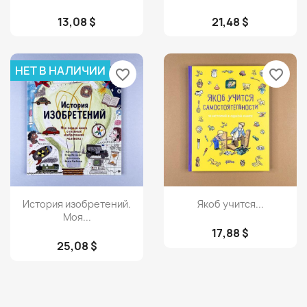
13,08 $
21,48 $
НЕТ В НАЛИЧИИ
favorite_border
favorite_border
Просмотр
Просмотр


История изобретений.
Якоб учится...
Моя...
17,88 $
25,08 $