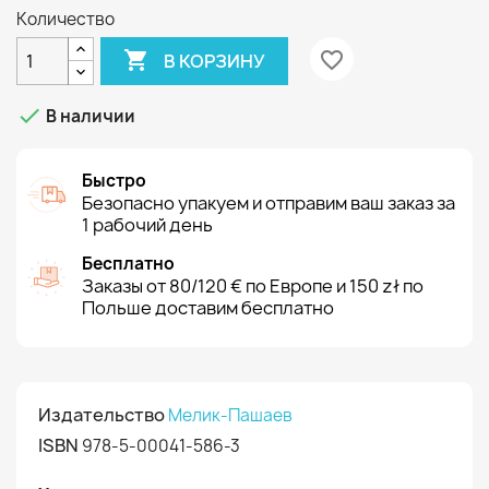
Количество

favorite_border
В КОРЗИНУ

В наличии
Быстро
Безопасно упакуем и отправим ваш заказ за
1 рабочий день
Бесплатно
Заказы от 80/120 € по Европе и 150 zł по
Польше доставим бесплатно
Издательство
Мелик-Пашаев
ISBN
978-5-00041-586-3