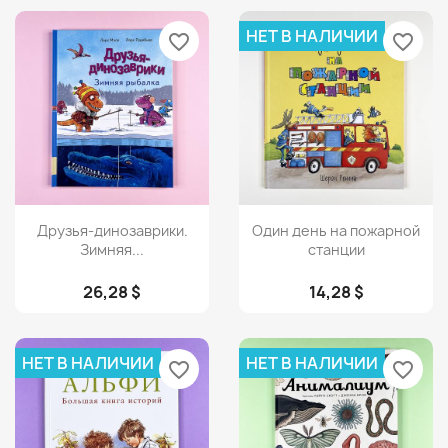
НЕТ В НАЛИЧИИ
favorite_border
favorite_border
Просмотр
Просмотр


Друзья-динозаврики.
Один день на пожарной
Зимняя...
станции
26,28 $
14,28 $
НЕТ В НАЛИЧИИ
НЕТ В НАЛИЧИИ
favorite_border
favorite_border