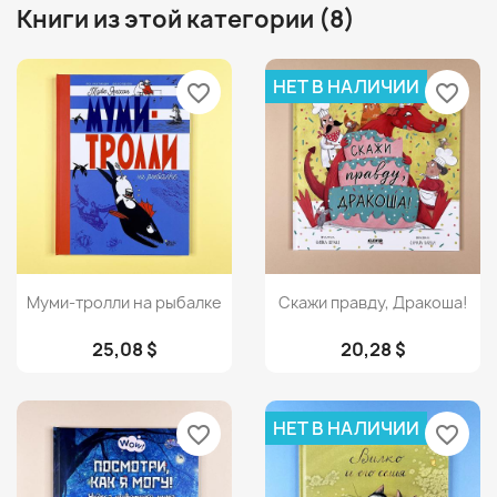
Книги из этой категории (8)
НЕТ В НАЛИЧИИ
favorite_border
favorite_border
Просмотр
Просмотр


Муми-тролли на рыбалке
Скажи правду, Дракоша!
25,08 $
20,28 $
НЕТ В НАЛИЧИИ
favorite_border
favorite_border