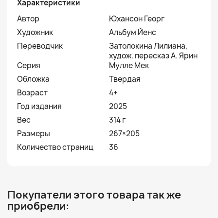
Характеристики
Автор
Юхансон Георг
Художник
Альбум Йенс
Переводчик
Затолокина Лилиана,
худож. пересказ А. Ярин
Серия
Мулле Мек
Обложка
Твердая
Возраст
4+
Год издания
2025
Вес
314 г
Размеры
267×205
Количество страниц
36
Покупатели этого товара так же
приобрели: