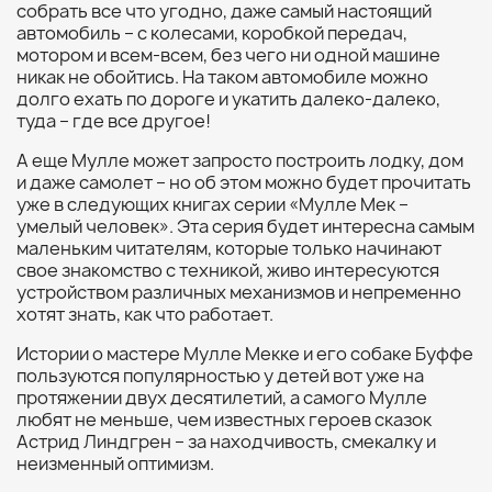
собрать все что угодно, даже самый настоящий
автомобиль – с колесами, коробкой передач,
мотором и всем-всем, без чего ни одной машине
никак не обойтись. На таком автомобиле можно
долго ехать по дороге и укатить далеко-далеко,
туда – где все другое!
А еще Мулле может запросто построить лодку, дом
и даже самолет – но об этом можно будет прочитать
уже в следующих книгах серии «Мулле Мек –
умелый человек». Эта серия будет интересна самым
маленьким читателям, которые только начинают
свое знакомство с техникой, живо интересуются
устройством различных механизмов и непременно
хотят знать, как что работает.
Истории о мастере Мулле Мекке и его собаке Буффе
пользуются популярностью у детей вот уже на
протяжении двух десятилетий, а самого Мулле
любят не меньше, чем известных героев сказок
Астрид Линдгрен – за находчивость, смекалку и
неизменный оптимизм.