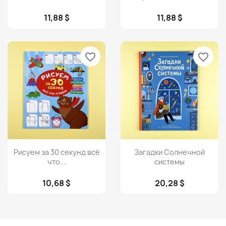
11,88 $
11,88 $
favorite_border
favorite_border
Просмотр
Просмотр


Рисуем за 30 секунд всё
Загадки Солнечной
что...
системы
10,68 $
20,28 $