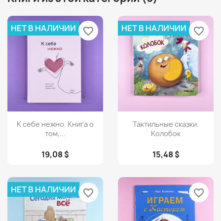
НЕТ В НАЛИЧИИ
НЕТ В НАЛИЧИИ
favorite_border
favorite_border
Просмотр
Просмотр


К себе нежно. Книга о
Тактильные сказки.
том,...
Колобок
19,08 $
15,48 $
НЕТ В НАЛИЧИИ
favorite_border
favorite_border