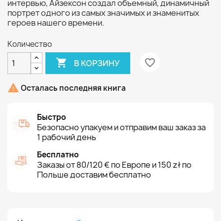
интервью, Айзексон создал объемный, динамичный
портрет одного из самых значимых и знаменитых
героев нашего времени.
Количество

favorite_border
В КОРЗИНУ

Осталась последняя книга
Быстро
Безопасно упакуем и отправим ваш заказ за
1 рабочий день
Бесплатно
Заказы от 80/120 € по Европе и 150 zł по
Польше доставим бесплатно