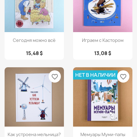
Просмотр
Просмотр


Сегодня можно всё
Играем с Кастором
15,48 $
13,08 $
НЕТ В НАЛИЧИИ
favorite_border
favorite_border
Просмотр
Просмотр


Как устроена мельница?
Мемуары Муми-папы