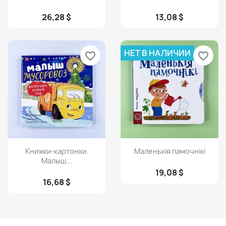
26,28 $
13,08 $
НЕТ В НАЛИЧИИ
favorite_border
favorite_border
Просмотр
Просмотр


Книжки-картонки.
Маленькія памочнікі
Малыш...
19,08 $
16,68 $