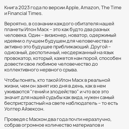
Книга 2023 года по версии Apple, Amazon, The Time
и Financial Times.
Вероятно, в сознании каждого обитателя нашей
планеты Илон Маск – это как будто два разных
человека. Один – визионер, новатор, одержимый
идеями о лучшем будущем для человечества и
активно это будущее приближающий. Другой –
одиозный, деспотичный, несдержанный на язык
провокатор, который, кажется нам порой, способен
довести свое любимое человечество до
коллективного нервного срыва.
Чтобы понять, кто такой Илон Маск в реальной
жизни, чем он занят изо дня в день, как в нем
уживаются "гений и злодейство" и что все это
значит для нашей судьбы как вида, нужен самый
беспристрастный на свете наблюдатель – то есть
Уолтер Айзексон.
Проведя с Маском два года почти неразлучно,
собрав огромное количество материалов и