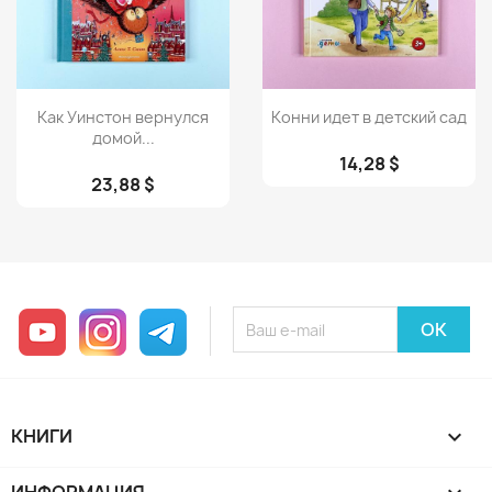
Просмотр
Просмотр


Как Уинстон вернулся
Конни идет в детский сад
домой...
14,28 $
23,88 $
YouTube
Instagram
Telegram
КНИГИ
