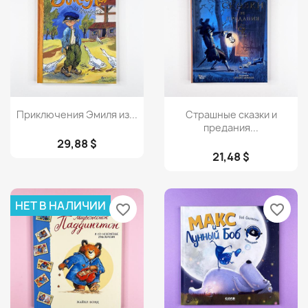
Просмотр
Просмотр


Приключения Эмиля из...
Страшные сказки и
предания...
29,88 $
21,48 $
НЕТ В НАЛИЧИИ
favorite_border
favorite_border