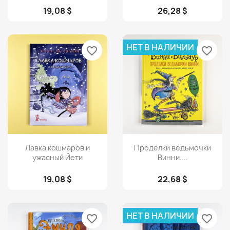
19,08 $
26,28 $
НЕТ В НАЛИЧИИ
favorite_border
favorite_border
Просмотр
Просмотр


Лавка кошмаров и
Проделки ведьмочки
ужасный Йети
Винни....
19,08 $
22,68 $
НЕТ В НАЛИЧИИ
favorite_border
favorite_border