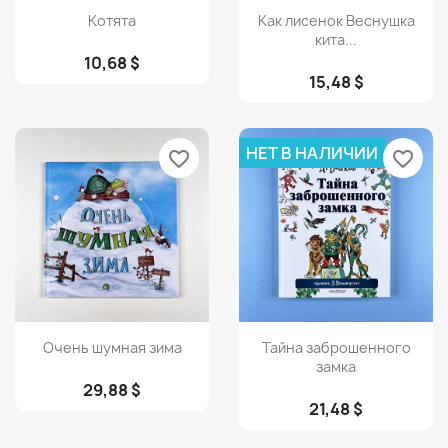
Просмотр
Просмотр


Котята
Как лисенок Веснушка
кита...
10,68 $
15,48 $
НЕТ В НАЛИЧИИ
favorite_border
favorite_border
Просмотр
Просмотр


Очень шумная зима
Тайна заброшенного
замка
29,88 $
21,48 $