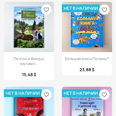
НЕТ В НАЛИЧИИ
favorite_border
favorite_border
Просмотр
Просмотр


Петсон и Финдус
Большая книга Почему?
изучают...
23,88 $
15,48 $
НЕТ В НАЛИЧИИ
НЕТ В НАЛИЧИИ
favorite_border
favorite_border