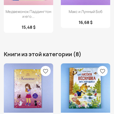
Просмотр
Просмотр


Медвежонок Паддингтон
Макс и Лунный Боб
и его...
16,68 $
15,48 $
Книги из этой категории (8)
favorite_border
favorite_border