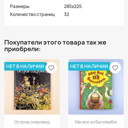
Размеры
285x225
Количество страниц
32
Покупатели этого товара так же
приобрели:
НЕТ В НАЛИЧИИ
НЕТ В НАЛИЧИИ
favorite_border
favorite_border
Просмотр
Просмотр


Остров сокровищ
Мы все из Бюллербю