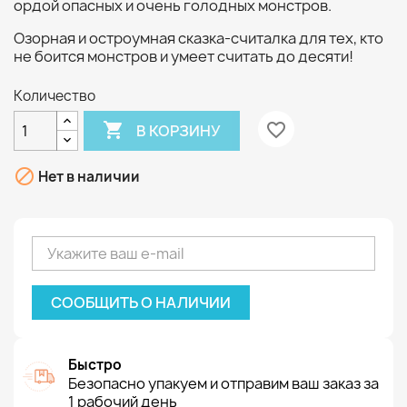
ордой опасных и очень голодных монстров.
Озорная и остроумная сказка-считалка для тех, кто
не боится монстров и умеет считать до десяти!
Количество

favorite_border
В КОРЗИНУ

Нет в наличии
СООБЩИТЬ О НАЛИЧИИ
Быстро
Безопасно упакуем и отправим ваш заказ за
1 рабочий день