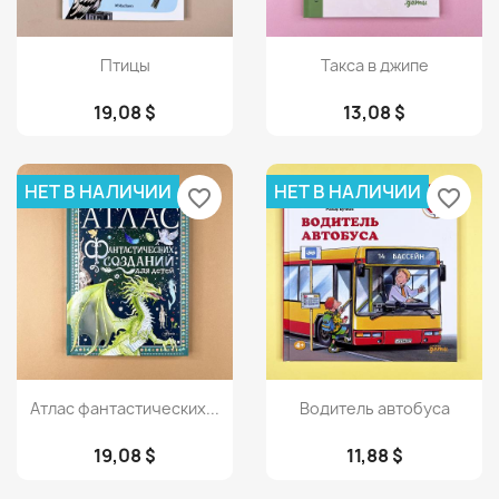
Просмотр
Просмотр


Птицы
Такса в джипе
19,08 $
13,08 $
НЕТ В НАЛИЧИИ
НЕТ В НАЛИЧИИ
favorite_border
favorite_border
Просмотр
Просмотр


Атлас фантастических...
Водитель автобуса
19,08 $
11,88 $