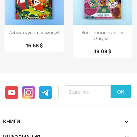
Просмотр
Просмотр


Азбука чувств и эмоций
Волшебные окошки.
Откуда...
16,68 $
19,08 $
YouTube
Instagram
Telegram
КНИГИ
