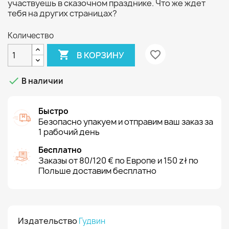
участвуешь в сказочном празднике. Что же ждет
тебя на других страницах?
Количество

favorite_border
В КОРЗИНУ

В наличии
Быстро
Безопасно упакуем и отправим ваш заказ за
1 рабочий день
Бесплатно
Заказы от 80/120 € по Европе и 150 zł по
Польше доставим бесплатно
Издательство
Гудвин