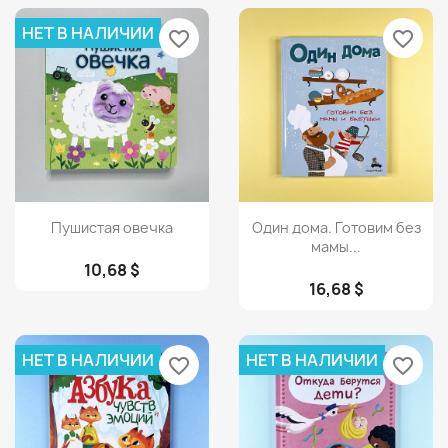
НЕТ В НАЛИЧИИ
favorite_border
favorite_border
Просмотр
Просмотр


Пушистая овечка
Один дома. Готовим без
мамы...
10,68 $
16,68 $
НЕТ В НАЛИЧИИ
НЕТ В НАЛИЧИИ
favorite_border
favorite_border