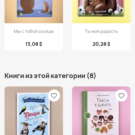
Просмотр
Просмотр


Мы с тобой соседи
Ты моя радость
13,08 $
20,28 $
Книги из этой категории (8)
favorite_border
favorite_border