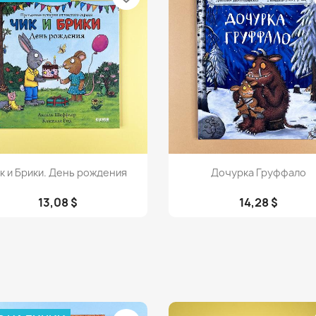
Просмотр
Просмотр


к и Брики. День рождения
Дочурка Груффало
13,08 $
14,28 $