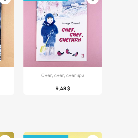
Просмотр

Снег, снег, снегири
9,48 $