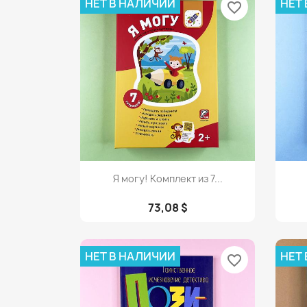
НЕТ В НАЛИЧИИ
НЕТ
favorite_border
Просмотр

Я могу! Комплект из 7...
73,08 $
НЕТ В НАЛИЧИИ
НЕТ
favorite_border