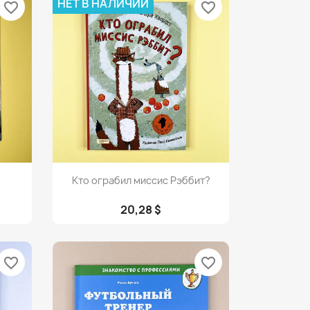
НЕТ В НАЛИЧИИ
favorite_border
favorite_border
Просмотр

Кто ограбил миссис Рэббит?
20,28 $
favorite_border
favorite_border