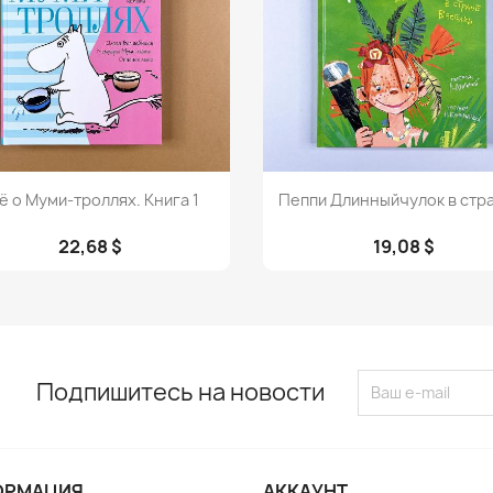
Просмотр
Просмотр


ё о Муми-троллях. Книга 1
Пеппи Длинныйчулок в стра
22,68 $
19,08 $
Подпишитесь на новости
ОРМАЦИЯ
АККАУНТ