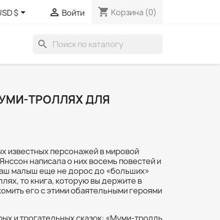
shopping_cart


Корзина
(0)
USD $
Войти
search
МУМИ-ТРОЛЛЯХ ДЛЯ
ых известных персонажей в мировой
 Янссон написала о них восемь повестей и
ваш малыш еще не дорос до «больших»
лях, то книга, которую вы держите в
комить его с этими обаятельными героями
рых и трогательных сказок: «Муми-тролль