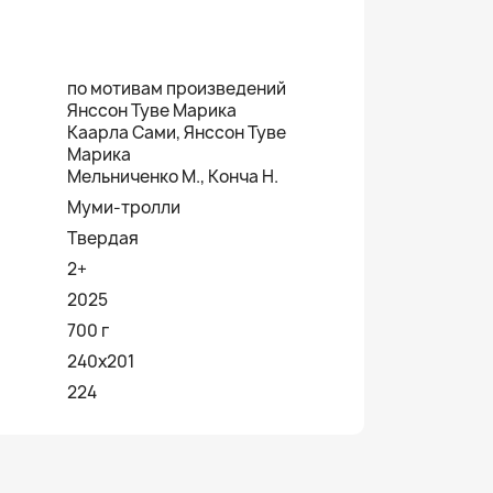
по мотивам произведений
Янссон Туве Марика
Каарла Сами, Янссон Туве
Марика
Мельниченко М., Конча Н.
Муми-тролли
Твердая
2+
2025
700 г
240х201
224