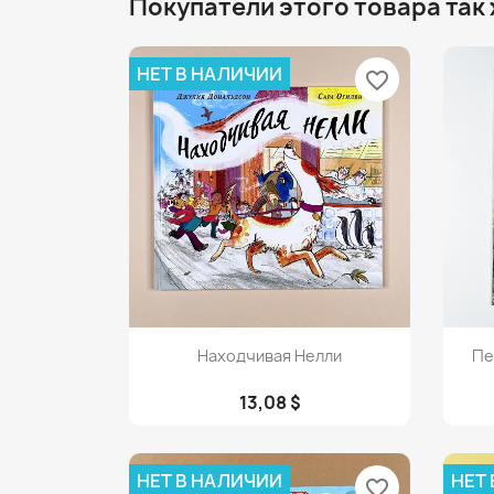
Покупатели этого товара так
НЕТ В НАЛИЧИИ
favorite_border
Просмотр

Находчивая Нелли
Пе
13,08 $
НЕТ В НАЛИЧИИ
НЕТ
favorite_border