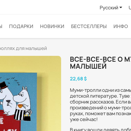

Русский
Ы
ПОДАРКИ
НОВИНКИ
БЕСТСЕЛЛЕРЫ
ИНФО
троллях для малышей
ВСЕ-ВСЕ-ВСЕ О 
МАЛЫШЕЙ
22,68 $
Муми-тролли одни из сам
детской литературе. Туве
сборник рассказов. Если 
произведений о муми-трол
руках, поможет вам позна
уже сейчас!
В книгу вошли девять доб