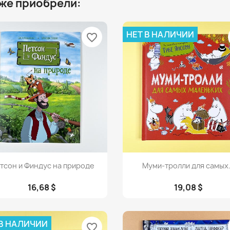
 же приобрели:
НЕТ В НАЛИЧИИ
favorite_border
Просмотр
Просмотр


тсон и Финдус на природе
Муми-тролли для самых.
16,68 $
19,08 $
 В НАЛИЧИИ
favorite_border