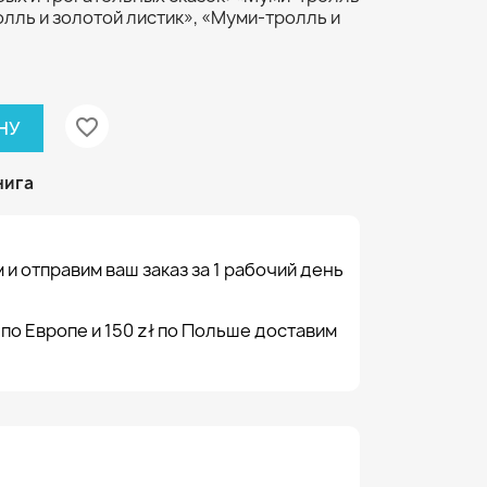
олль и золотой листик», «Муми-тролль и
favorite_border
НУ
нига
 и отправим ваш заказ за 1 рабочий день
 по Европе и 150 zł по Польше доставим