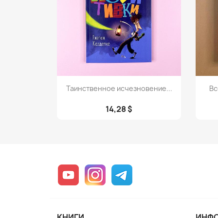
Просмотр

Таинственное исчезновение...
Вс
14,28 $
YouTube
Instagram
Telegram
КНИГИ
ИНФ