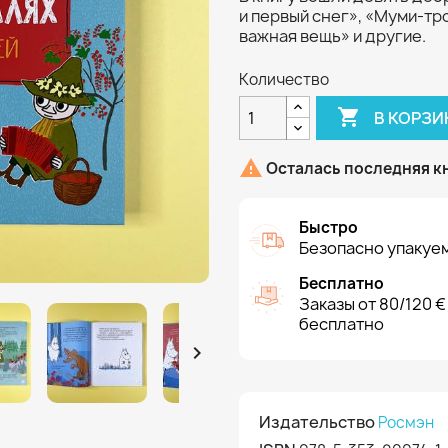
и первый снег», «Муми-тр
важная вещь» и другие.
Количество

В КОРЗИ

Осталась последняя к
Быстро
Безопасно упакуем
Бесплатно
Заказы от 80/120 €
бесплатно

Издательство
Росмэн