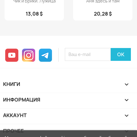
Чик и Брики. Лужица
Аня здесь и там
13,08 $
20,28 $
YouTube
Instagram
Telegram
КНИГИ

ИНФОРМАЦИЯ

АККАУНТ

ПРОЧЕЕ
