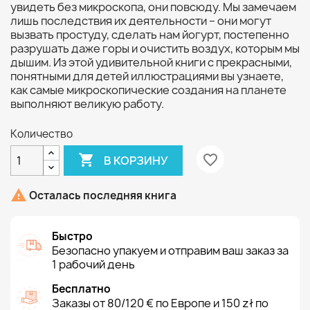
увидеть без микроскопа, они повсюду. Мы замечаем
лишь последствия их деятельности – они могут
вызвать простуду, сделать нам йогурт, постепенно
разрушать даже горы и очистить воздух, которым мы
дышим. Из этой удивительной книги с прекрасными,
понятными для детей иллюстрациями вы узнаете,
как самые микроскопические создания на планете
выполняют великую работу.
Количество

favorite_border
В КОРЗИНУ

Осталась последняя книга
Быстро
Безопасно упакуем и отправим ваш заказ за
1 рабочий день
Бесплатно
Заказы от 80/120 € по Европе и 150 zł по