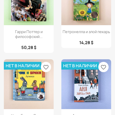
Просмотр
Просмотр


Гарри Поттер и
Петронелла и злой пекарь
философский...
14,28 $
50,28 $
НЕТ В НАЛИЧИИ
НЕТ В НАЛИЧИИ
favorite_border
favorite_border
Просмотр
Просмотр

