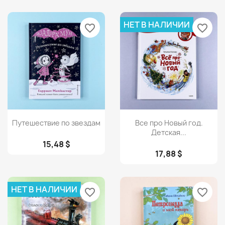
НЕТ В НАЛИЧИИ
favorite_border
favorite_border
Просмотр
Просмотр


Путешествие по звездам
Все про Новый год.
Детская...
15,48 $
17,88 $
НЕТ В НАЛИЧИИ
favorite_border
favorite_border