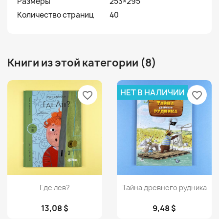
Размеры
253×295
Количество страниц
40
Книги из этой категории (8)
НЕТ В НАЛИЧИИ
favorite_border
favorite_border
Просмотр
Просмотр


Где лев?
Тайна древнего рудника
13,08 $
9,48 $