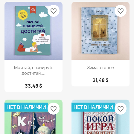
favorite_border
favorite_border
Просмотр
Просмотр


Мечтай, планируй,
Зима в тепле
достигай....
21,48 $
33,48 $
НЕТ В НАЛИЧИИ
НЕТ В НАЛИЧИИ
favorite_border
favorite_border