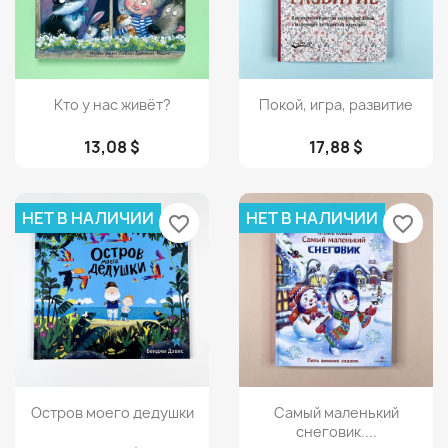
Просмотр
Просмотр


Кто у нас живёт?
Покой, игра, развитие
13,08 $
17,88 $
НЕТ В НАЛИЧИИ
НЕТ В НАЛИЧИИ
favorite_border
favorite_border
Просмотр
Просмотр


Остров моего дедушки
Самый маленький
снеговик....