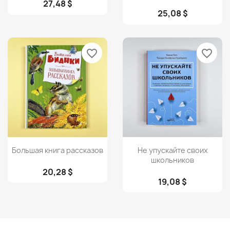
27,48 $
25,08 $
favorite_border
favorite_border
Просмотр
Просмотр


Большая книга рассказов
Не упускайте своих
школьников
20,28 $
19,08 $