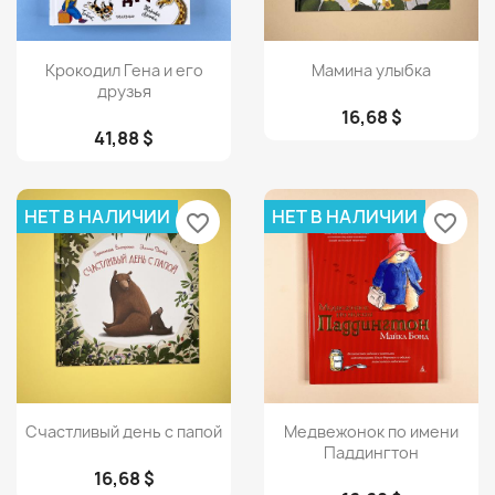
Просмотр
Просмотр


Крокодил Гена и его
Мамина улыбка
друзья
16,68 $
41,88 $
НЕТ В НАЛИЧИИ
НЕТ В НАЛИЧИИ
favorite_border
favorite_border
Просмотр
Просмотр


Счастливый день с папой
Медвежонок по имени
Паддингтон
16,68 $