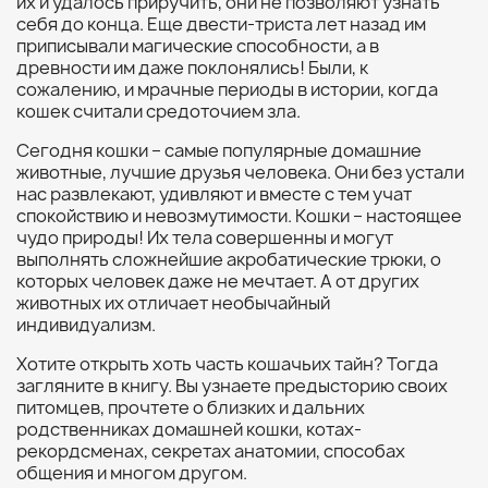
их и удалось приручить, они не позволяют узнать
себя до конца. Еще двести-триста лет назад им
приписывали магические способности, а в
древности им даже поклонялись! Были, к
сожалению, и мрачные периоды в истории, когда
кошек считали средоточием зла.
Сегодня кошки – самые популярные домашние
животные, лучшие друзья человека. Они без устали
нас развлекают, удивляют и вместе с тем учат
спокойствию и невозмутимости. Кошки – настоящее
чудо природы! Их тела совершенны и могут
выполнять сложнейшие акробатические трюки, о
которых человек даже не мечтает. А от других
животных их отличает необычайный
индивидуализм.
Хотите открыть хоть часть кошачьих тайн? Тогда
загляните в книгу. Вы узнаете предысторию своих
питомцев, прочтете о близких и дальних
родственниках домашней кошки, котах-
рекордсменах, секретах анатомии, способах
общения и многом другом.