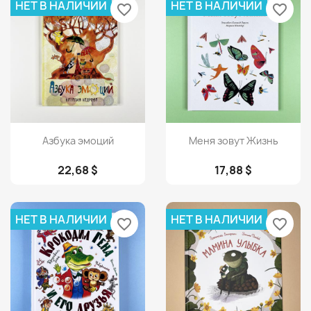
НЕТ В НАЛИЧИИ
НЕТ В НАЛИЧИИ
favorite_border
favorite_border
Просмотр
Просмотр


Азбука эмоций
Меня зовут Жизнь
22,68 $
17,88 $
НЕТ В НАЛИЧИИ
НЕТ В НАЛИЧИИ
favorite_border
favorite_border