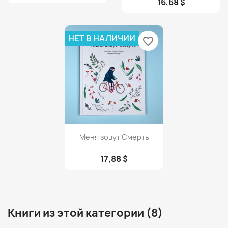
16,68 $
НЕТ В НАЛИЧИИ
favorite_border
Просмотр

Меня зовут Смерть
17,88 $
Книги из этой категории (8)