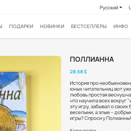

Русский
Ы
ПОДАРКИ
НОВИНКИ
БЕСТСЕЛЛЕРЫ
ИНФО
ПОЛЛИАННА
28,68 $
История про необыкновен
юных читательниц вот уже
любовь простая веснушча
что научила всех вокруг "и
эту игру, забывал о своих
веселыми, а злые – добры
игры? Спроси у Полианны
Количество