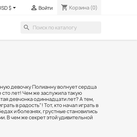
shopping_cart


Корзина
(0)
USD $
Войти
search
ную девочку Полианну волнует сердца
 сто лет! Чем же заслужила такую
тая девчонка одиннадцати лет? А тем,
грать в радость"! Тот, кто начал играть в
 бедах и болезнях, грустные становились
ми. В чем же секрет этой удивительной
!