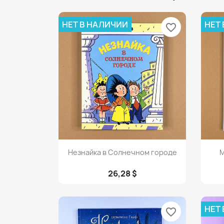
НЕТ В НАЛИЧИИ
НЕТ
favorite_border
Просмотр

Незнайка в Солнечном городе
М
26,28 $
НЕТ
favorite_border