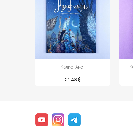
Просмотр

Калиф-Аист
К
21,48 $
YouTube
Instagram
Telegram