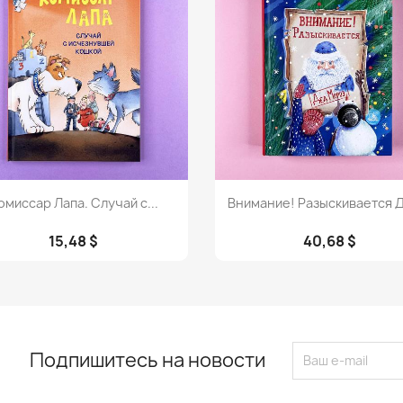
Просмотр
Просмотр


омиссар Лапа. Случай с...
Внимание! Разыскивается Д
15,48 $
40,68 $
Подпишитесь на новости