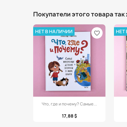
Покупатели этого товара так
НЕТ В НАЛИЧИИ
НЕТ
favorite_border
Просмотр

Что, где и почему? Самые...
17,88 $