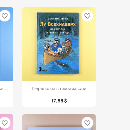
favorite_border
favorite_border
Просмотр

я...
Переполох в тихой заводи
17,88 $
favorite_border
favorite_border