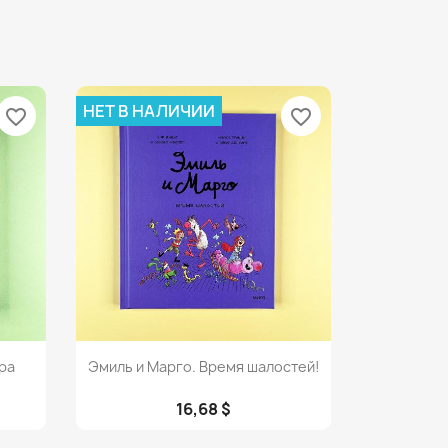
НЕТ В НАЛИЧИИ
favorite_border
favorite_border
Просмотр

ра
Эмиль и Марго. Время шалостей!
16,68 $