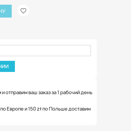
favorite_border
НУ
ЧИИ
 и отправим ваш заказ за 1 рабочий день
 по Европе и 150 zł по Польше доставим