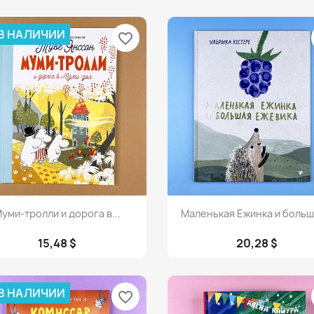
 В НАЛИЧИИ
favorite_border
Просмотр
Просмотр


уми-тролли и дорога в...
Маленькая Ежинка и больша
15,48 $
20,28 $
 В НАЛИЧИИ
favorite_border