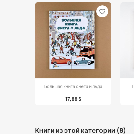
favorite_border
Просмотр

Большая книга снега и льда
17,88 $
Книги из этой категории (8)