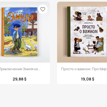
favorite_border
Просмотр
Просмотр


Приключения Эмиля из...
Просто о важном. Про Миру 
29,88 $
19,08 $