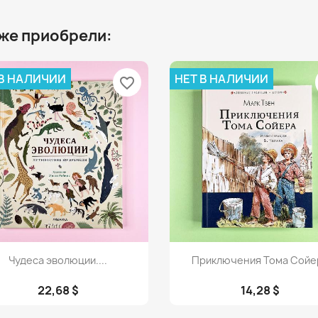
 же приобрели:
 В НАЛИЧИИ
НЕТ В НАЛИЧИИ
favorite_border
Просмотр
Просмотр


Чудеса эволюции....
Приключения Тома Сойе
22,68 $
14,28 $