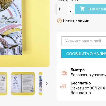

В КОРЗИ

Нет в наличии
СООБЩИТЬ О НАЛИ
Быстро
Безопасно упакуем

Бесплатно
Заказы от 80/120 €
бесплатно