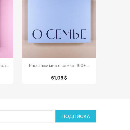
Просмотр

ед...
Расскажи мне о семье. 100+...
61,08 $