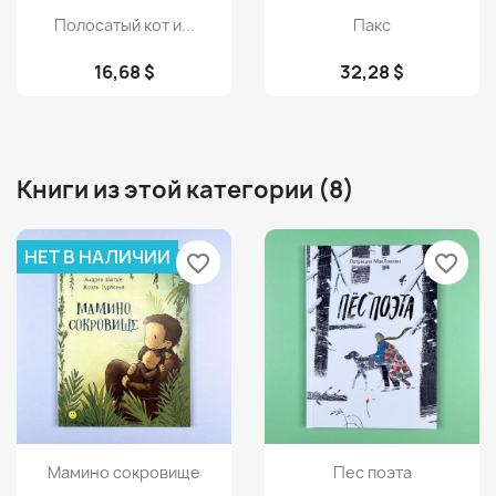
Просмотр
Просмотр


Полосатый кот и...
Пакс
16,68 $
32,28 $
Книги из этой категории (8)
НЕТ В НАЛИЧИИ
favorite_border
favorite_border
Просмотр
Просмотр


Мамино сокровище
Пес поэта