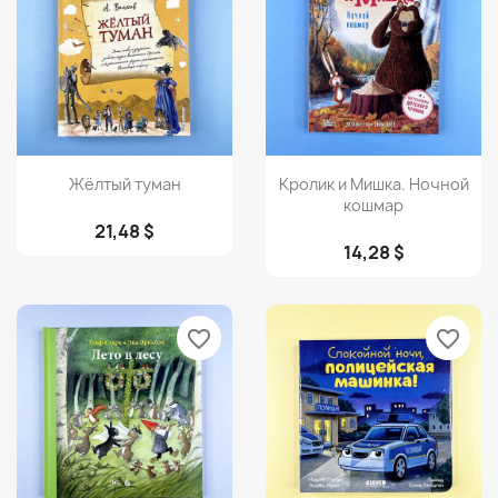
Просмотр
Просмотр


Жёлтый туман
Кролик и Мишка. Ночной
кошмар
21,48 $
14,28 $
favorite_border
favorite_border