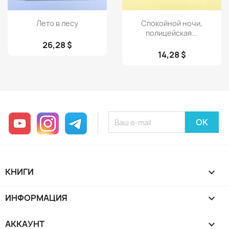
Просмотр
Просмотр


Лето в лесу
Спокойной ночи,
полицейская...
26,28 $
14,28 $
YouTube
Instagram
Telegram
КНИГИ

ИНФОРМАЦИЯ

АККАУНТ
