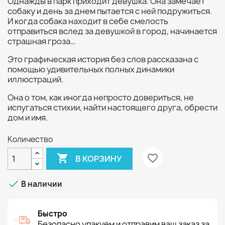
Однажды в парк приходит девушка. Она замечает
собаку и день за днем пытается с ней подружиться.
И когда собака находит в себе смелость
отправиться вслед за девушкой в город, начинается
страшная гроза…
Это графическая история без слов рассказана с
помощью удивительных полных динамики
иллюстраций.
Она о том, как иногда непросто довериться, не
испугаться стихии, найти настоящего друга, обрести
дом и имя.
Количество

favorite_border
В КОРЗИНУ

В наличии
Быстро
Безопасно упакуем и отправим ваш заказ за