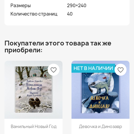
Размеры
290×240
Количество страниц
40
Покупатели этого товара так же
приобрели:
НЕТ В НАЛИЧИИ
favorite_border
favorite_border
Просмотр
Просмотр


Ванильный Новый Год
Девочка и Динозавр