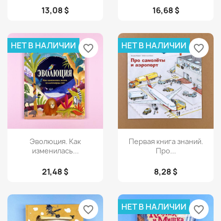
13,08 $
16,68 $
НЕТ В НАЛИЧИИ
НЕТ В НАЛИЧИИ
favorite_border
favorite_border
Просмотр
Просмотр


Эволюция. Как
Первая книга знаний.
изменилась...
Про...
21,48 $
8,28 $
НЕТ В НАЛИЧИИ
favorite_border
favorite_border