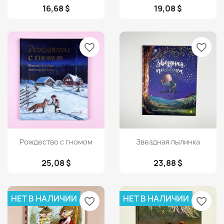
16,68 $
19,08 $
favorite_border
favorite_border
Просмотр
Просмотр


Рождество с гномом
Звездная пылинка
25,08 $
23,88 $
НЕТ В НАЛИЧИИ
НЕТ В НАЛИЧИИ
favorite_border
favorite_border