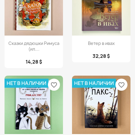
Просмотр
Просмотр


Сказки дядюшки Римуса
Ветер в ивах
(ил....
32,28 $
14,28 $
НЕТ В НАЛИЧИИ
НЕТ В НАЛИЧИИ
favorite_border
favorite_border