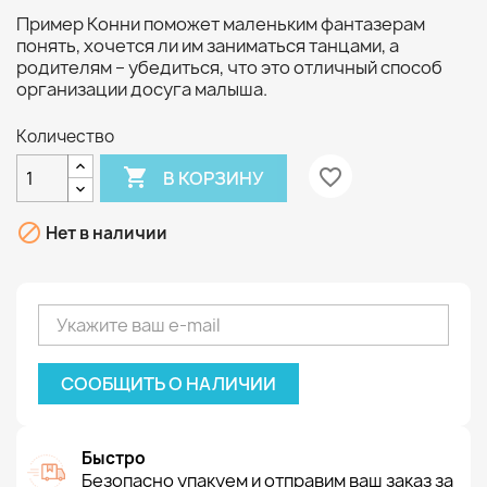
Пример Конни поможет маленьким фантазерам
понять, хочется ли им заниматься танцами, а
родителям – убедиться, что это отличный способ
организации досуга малыша.
Количество

favorite_border
В КОРЗИНУ

Нет в наличии
СООБЩИТЬ О НАЛИЧИИ
Быстро
Безопасно упакуем и отправим ваш заказ за