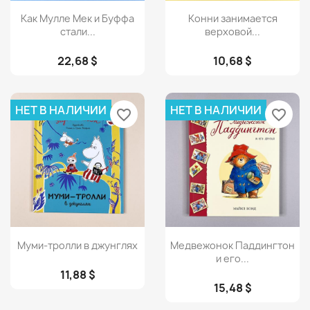
Просмотр
Просмотр


Как Мулле Мек и Буффа
Конни занимается
стали...
верховой...
22,68 $
10,68 $
НЕТ В НАЛИЧИИ
НЕТ В НАЛИЧИИ
favorite_border
favorite_border
Просмотр
Просмотр


Муми-тролли в джунглях
Медвежонок Паддингтон
и его...
11,88 $
15,48 $