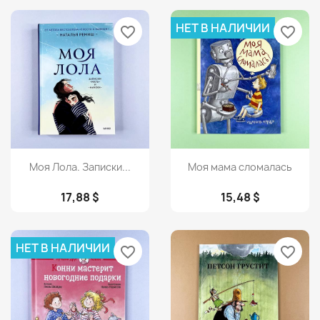
НЕТ В НАЛИЧИИ
favorite_border
favorite_border
Просмотр
Просмотр


Моя Лола. Записки...
Моя мама сломалась
17,88 $
15,48 $
НЕТ В НАЛИЧИИ
favorite_border
favorite_border