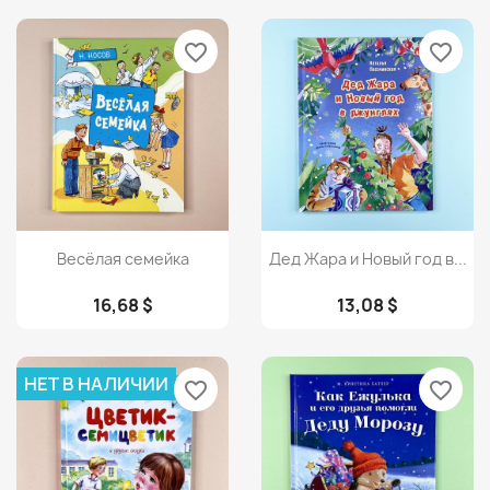
favorite_border
favorite_border
Просмотр
Просмотр


Весёлая семейка
Дед Жара и Новый год в...
16,68 $
13,08 $
НЕТ В НАЛИЧИИ
favorite_border
favorite_border