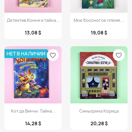
Просмотр
Просмотр


Детектив Конни и тайна...
Мое босоногое племя....
13,08 $
19,08 $
НЕТ В НАЛИЧИИ
favorite_border
favorite_border
Просмотр
Просмотр


Кот да Винчи. Тайна...
Синьорина Корица
14,28 $
20,28 $