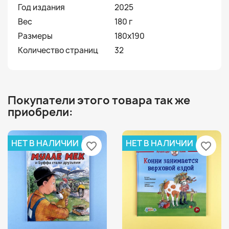
Год издания
2025
Вес
180 г
Размеры
180x190
Количество страниц
32
Покупатели этого товара так же
приобрели:
НЕТ В НАЛИЧИИ
НЕТ В НАЛИЧИИ
favorite_border
favorite_border