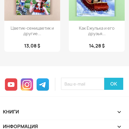
Просмотр
Просмотр


Цветик-семицветик и
Как Ежулька и его
другие...
друзья...
13,08 $
14,28 $
YouTube
Instagram
Telegram
КНИГИ

ИНФОРМАЦИЯ
