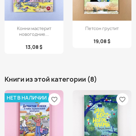
Просмотр
Просмотр


Конни мастерит
Петсон грустит
новогодние...
19,08 $
13,08 $
Книги из этой категории (8)
НЕТ В НАЛИЧИИ
favorite_border
favorite_border